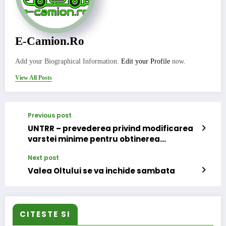
E-Camion.ro
Add your Biographical Information.
Edit your Profile
now.
View All Posts
Previous post
UNTRR – prevederea privind modificarea
varstei minime pentru obtinerea
permisului de conducere nu se regaseste
Next post
în Proiectul Codului Rutier
Valea Oltului se va inchide sambata
CITESTE SI