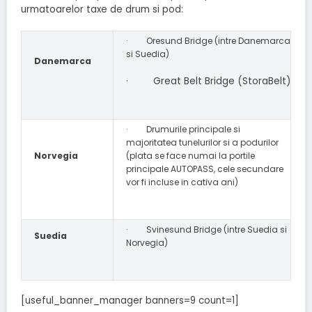
urmatoarelor taxe de drum si pod:
· Oresund Bridge (intre Danemarca
si Suedia)
Danemarca
· Great Belt Bridge (StoraBelt)
· Drumurile principale si
majoritatea tunelurilor si a podurilor
Norvegia
(plata se face numai la portile
principale AUTOPASS, cele secundare
vor fi incluse in cativa ani)
· Svinesund Bridge (intre Suedia si
Suedia
Norvegia)
[useful_banner_manager banners=9 count=1]