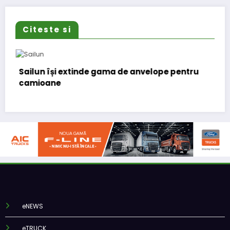
Citeste si
a de anvelope pentru
Lars Ljungström a fost numi
(CFO) pentru cellcentric
eNEWS
eTRUCK