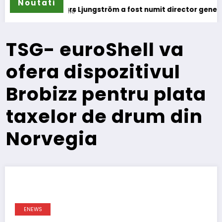
Noutati
ungström a fost numit director general (CFO) pentru cellcentr
IVECO Stra
TSG- euroShell va
ofera dispozitivul
Brobizz pentru plata
taxelor de drum din
Norvegia
ENEWS