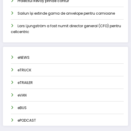
Proiectul Revoy prinde contur
Sailun își extinde gama de anvelope pentru camioane
Lars Ljungström a fost numit director general (CFO) pentru
cellcentric
eNEWS
eTRUCK
eTRAILER
eVAN
eBUS
ePODCAST