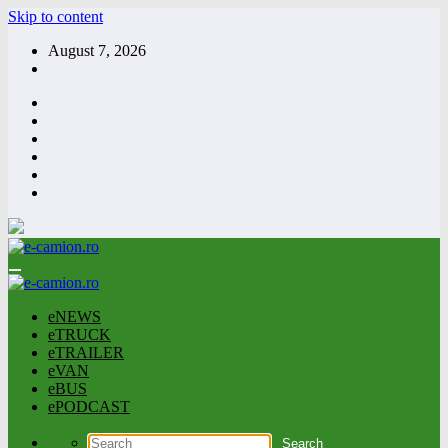
Skip to content
August 7, 2026
eNEWS
eTRUCK
eTRAILER
eVAN
eBUS
ePODCAST