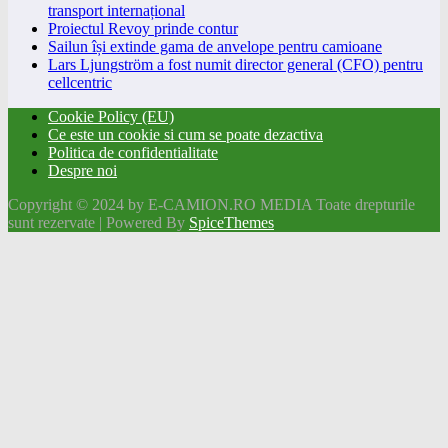
transport internațional
Proiectul Revoy prinde contur
Sailun își extinde gama de anvelope pentru camioane
Lars Ljungström a fost numit director general (CFO) pentru
cellcentric
Cookie Policy (EU)
Ce este un cookie si cum se poate dezactiva
Politica de confidentialitate
Despre noi
Copyright © 2024 by E-CAMION.RO MEDIA Toate drepturile
sunt rezervate | Powered By
SpiceThemes