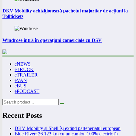
DKV Mobility achiziționează pachetul majoritar de acțiuni la
Tolltickets
Windrose intră în operațiuni comerciale cu DSV
eNEWS
eTRUCK
eTRAILER
eVAN
eBUS
ePODCAST
Recent Posts
DKV Mobility și Shell își extind parteneriatul european
Blue River: 26.123 km cu un camion 100% electric în