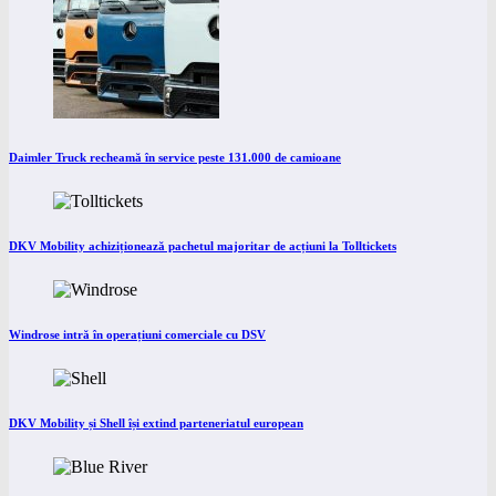
Daimler Truck recheamă în service peste 131.000 de camioane
DKV Mobility achiziționează pachetul majoritar de acțiuni la Tolltickets
Windrose intră în operațiuni comerciale cu DSV
DKV Mobility și Shell își extind parteneriatul european