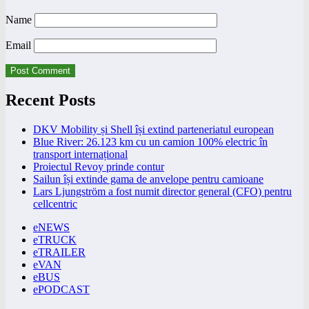
Name
Email
Recent Posts
DKV Mobility și Shell își extind parteneriatul european
Blue River: 26.123 km cu un camion 100% electric în
transport internațional
Proiectul Revoy prinde contur
Sailun își extinde gama de anvelope pentru camioane
Lars Ljungström a fost numit director general (CFO) pentru
cellcentric
eNEWS
eTRUCK
eTRAILER
eVAN
eBUS
ePODCAST