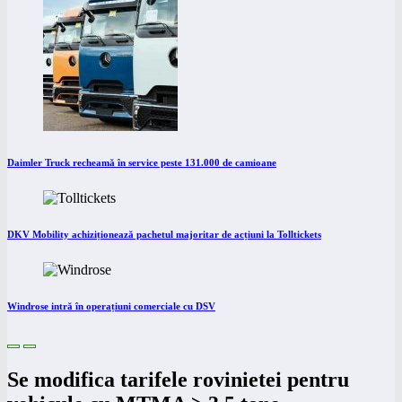
Daimler Truck recheamă în service peste 131.000 de camioane
DKV Mobility achiziționează pachetul majoritar de acțiuni la Tolltickets
Windrose intră în operațiuni comerciale cu DSV
Se modifica tarifele rovinietei pentru