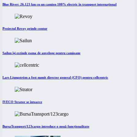
Blue River: 26.123 km cu un camion 100% electric în transport internațional
Proiectul Revoy prinde contur
Sailun își extinde gama de anvelope pentru camioane
Lars Ljungström a fost numit director general (CFO) pentru cellcentric
IVECO Strator se întoarce
BursaTransport/123cargo introduce o nouă funcționalitate