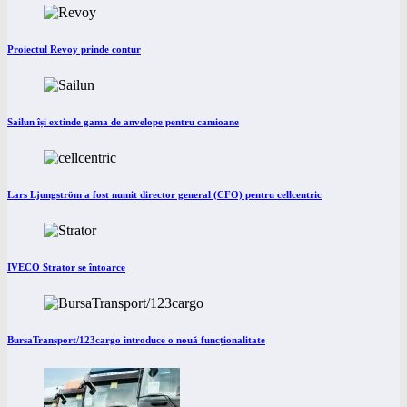
Proiectul Revoy prinde contur
Sailun își extinde gama de anvelope pentru camioane
Lars Ljungström a fost numit director general (CFO) pentru cellcentric
IVECO Strator se întoarce
BursaTransport/123cargo introduce o nouă funcționalitate