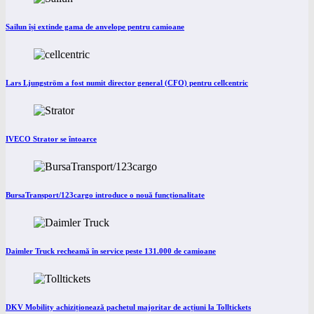
Sailun își extinde gama de anvelope pentru camioane
Lars Ljungström a fost numit director general (CFO) pentru cellcentric
IVECO Strator se întoarce
BursaTransport/123cargo introduce o nouă funcționalitate
Daimler Truck recheamă în service peste 131.000 de camioane
DKV Mobility achiziționează pachetul majoritar de acțiuni la Tolltickets