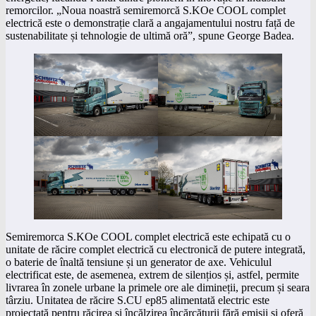
remorcilor. „Noua noastră semiremorcă S.KOe COOL complet
electrică este o demonstrație clară a angajamentului nostru față de
sustenabilitate și tehnologie de ultimă oră”, spune George Badea.
Semiremorca S.KOe COOL complet electrică este echipată cu o
unitate de răcire complet electrică cu electronică de putere integrată,
o baterie de înaltă tensiune și un generator de axe. Vehiculul
electrificat este, de asemenea, extrem de silențios și, astfel, permite
livrarea în zonele urbane la primele ore ale dimineții, precum și seara
târziu. Unitatea de răcire S.CU ep85 alimentată electric este
proiectată pentru răcirea și încălzirea încărcăturii fără emisii și oferă