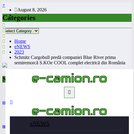
Skip
×
August 8, 2026
to
content
Categories
Categories
Home
eNEWS
2023
Schmitz Cargobull predă companiei Blue River prima
semiremorcă S.KOe COOL complet electrică din România
Noutati
DKV Mobility și Shell își extind parteneriatul european
eNEWS
Blue River: 26.123 km cu un camion 100% electric în transport internațional