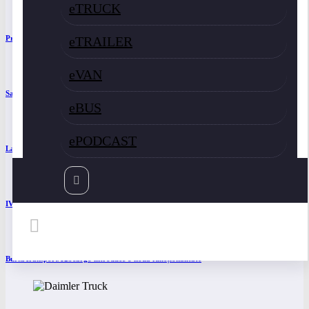
eTRUCK
eTRAILER
Proiectul Revoy prinde contur
eVAN
Sailun își extinde gama de anvelope pentru camioane
eBUS
ePODCAST
Lars Ljungström a fost numit director general (CFO) pentru cellcentric
IVECO Strator se întoarce
BursaTransport/123cargo introduce o nouă funcționalitate