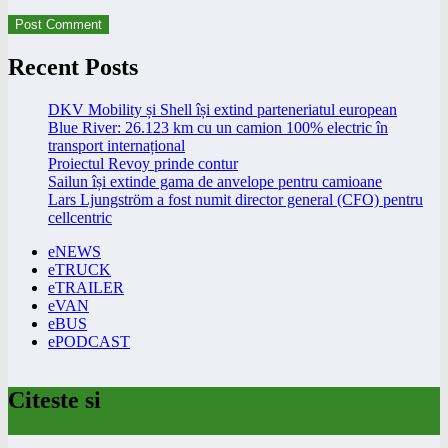
Recent Posts
DKV Mobility și Shell își extind parteneriatul european
Blue River: 26.123 km cu un camion 100% electric în
transport internațional
Proiectul Revoy prinde contur
Sailun își extinde gama de anvelope pentru camioane
Lars Ljungström a fost numit director general (CFO) pentru
cellcentric
eNEWS
eTRUCK
eTRAILER
eVAN
eBUS
ePODCAST
Citeste si