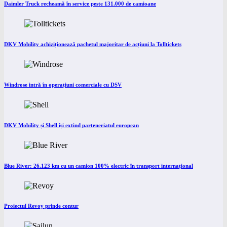
Daimler Truck recheamă în service peste 131.000 de camioane
DKV Mobility achiziționează pachetul majoritar de acțiuni la Tolltickets
Windrose intră în operațiuni comerciale cu DSV
DKV Mobility și Shell își extind parteneriatul european
Blue River: 26.123 km cu un camion 100% electric în transport internațional
Proiectul Revoy prinde contur