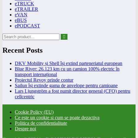
eTRUCK
eTRAILER
eVAN
eBUS
ePODCAST
Recent Posts
DKV Mobility și Shell își extind parteneriatul european
Blue River: 26.123 km cu un camion 100% electric în
transport internațional
Proiectul Revoy prinde contur
Sailun își extinde gama de anvelope pentru camioane
Lars Ljungström a fost numit director general (CFO) pentru
cellcentric
Cookie Policy (EU)
Ce este un cookie si cum se poate dezactiva
Politica de confidentialitate
Despre noi