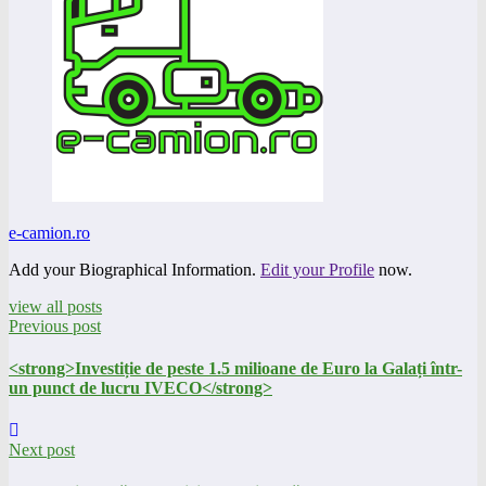
e-camion.ro
Add your Biographical Information.
Edit your Profile
now.
view all posts
Previous post
<strong>Investiție de peste 1.5 milioane de Euro la Galați într-
un punct de lucru IVECO</strong>
Next post