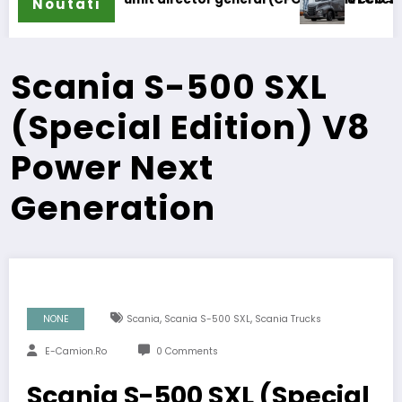
Noutati
Scania S-500 SXL
(Special Edition) V8
Power Next
Generation
,
,
NONE
Scania
Scania S-500 SXL
Scania Trucks
E-Camion.ro
0 Comments
Scania S-500 SXL (Special