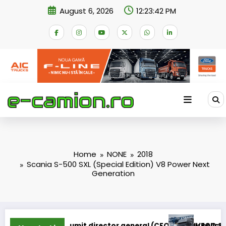
Skip
August 6, 2026
12:23:42 PM
to
content
Home
NONE
2018
Scania S-500 SXL (Special Edition) V8 Power Next
Generation
st numit director general (CFO) pentru cellcentric
IVECO Strator se întoa