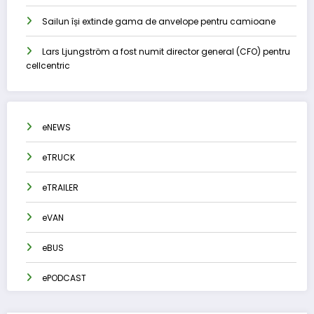
Sailun își extinde gama de anvelope pentru camioane
Lars Ljungström a fost numit director general (CFO) pentru
cellcentric
eNEWS
eTRUCK
eTRAILER
eVAN
eBUS
ePODCAST