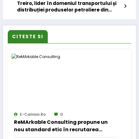
Treiro, lider în domeniul transportului și
distribuției produselor petroliere din
România, împlinește 20 de ani de
activitate
CITESTE SI
E-Camion.ro
0
ReMArkable Consulting propune un
nou standard etic în recrutarea
pentru transporturi