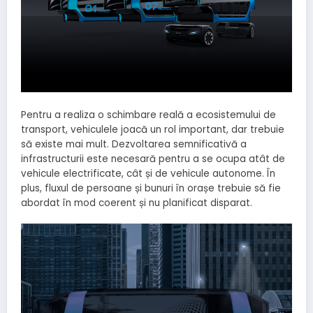
Pentru a realiza o schimbare reală a ecosistemului de
transport, vehiculele joacă un rol important, dar trebuie
să existe mai mult. Dezvoltarea semnificativă a
infrastructurii este necesară pentru a se ocupa atât de
vehicule electrificate, cât și de vehicule autonome. În
plus, fluxul de persoane și bunuri în orașe trebuie să fie
abordat în mod coerent și nu planificat disparat.