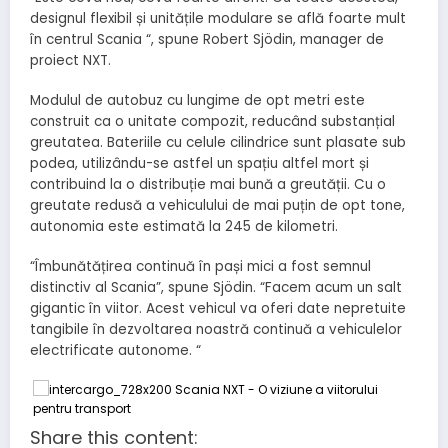
designul flexibil și unitățile modulare se află foarte mult
în centrul Scania “, spune Robert Sjödin, manager de
proiect NXT.
Modulul de autobuz cu lungime de opt metri este
construit ca o unitate compozit, reducând substanțial
greutatea. Bateriile cu celule cilindrice sunt plasate sub
podea, utilizându-se astfel un spațiu altfel mort și
contribuind la o distribuție mai bună a greutății. Cu o
greutate redusă a vehiculului de mai puțin de opt tone,
autonomia este estimată la 245 de kilometri.
“Îmbunătățirea continuă în pași mici a fost semnul
distinctiv al Scania”, spune Sjödin. “Facem acum un salt
gigantic în viitor. Acest vehicul va oferi date nepretuite
tangibile în dezvoltarea noastră continuă a vehiculelor
electrificate autonome. “
Share this content: