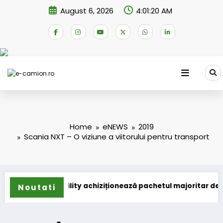
Skip
August 6, 2026
4:01:21 AM
to
content
Home
eNEWS
2019
Scania NXT – O viziune a viitorului pentru transport
achiziționează pachetul majoritar de acțiuni la Tolltickets
Windrose intră î
Noutati