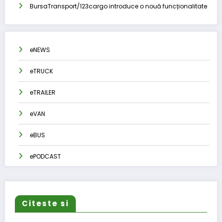
BursaTransport/123cargo introduce o nouă funcționalitate
eNEWS
eTRUCK
eTRAILER
eVAN
eBUS
ePODCAST
Citeste si