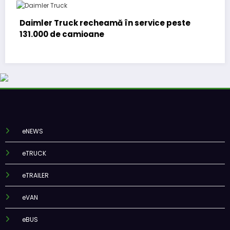
 recheamă în service peste
DKV Mobility achiz
mioane
majoritar de acțiun
eNEWS
eTRUCK
eTRAILER
eVAN
eBUS