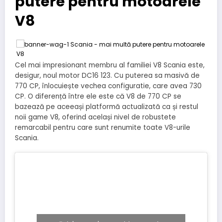
putere pentru motoarele
V8
Cel mai impresionant membru al familiei V8 Scania este,
desigur, noul motor DC16 123. Cu puterea sa masivă de
770 CP, înlocuiește vechea configuratie, care avea 730
CP. O diferență între ele este că V8 de 770 CP se
bazează pe aceeași platformă actualizată ca și restul
noii game V8, oferind același nivel de robustete
remarcabil pentru care sunt renumite toate V8-urile
Scania.