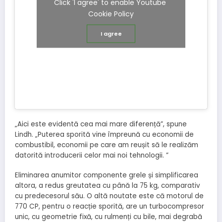
Click 'I agree' to enable Youtube
Cookie Policy
I agree
„Aici este evidentă cea mai mare diferență”, spune
Lindh. „Puterea sporită vine împreună cu economii de
combustibil, economii pe care am reușit să le realizăm
datorită introducerii celor mai noi tehnologii. ”
Eliminarea anumitor componente grele și simplificarea
altora, a redus greutatea cu până la 75 kg, comparativ
cu predecesorul său. O altă noutate este că motorul de
770 CP, pentru o reacție sporită, are un turbocompresor
unic, cu geometrie fixă, cu rulmenți cu bile, mai degrabă