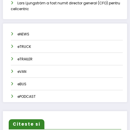
Lars Ljungström a fost numit director general (CFO) pentru
cellcentric
eNEWS
eTRUCK
eTRAILER
eVAN
eBUS
ePODCAST
Citeste si