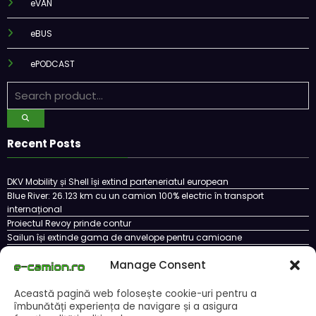
eVAN
eBUS
ePODCAST
Recent Posts
DKV Mobility și Shell își extind parteneriatul european
Blue River: 26.123 km cu un camion 100% electric în transport
internațional
Proiectul Revoy prinde contur
Sailun își extinde gama de anvelope pentru camioane
Lars Ljungström a fost numit director general (CFO) pentru cellcentric
Manage Consent
Această pagină web folosește cookie-uri pentru a
îmbunătăți experiența de navigare și a asigura
Cookie Policy (EU)
Ce este un cookie si cum se poate dezactiva