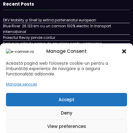
Recent Posts
DKV Mobility și Shell își extind parteneriatul european
Blue River: 26.123 km cu un camion 100% electric în transport
internațional
Proiectul Revoy prinde contur
Sailun își extinde gama de anvelope pentru camioane
Lars Ljungström a fost numit director general (CFO) pentru cellcentric
Manage Consent
Această pagină web folosește cookie-uri pentru a
îmbunătăți experiența de navigare și a asigura
funcționalițăți adiționale.
Cookie Policy (EU)
Ce este un cookie si cum se poate dezactiva
Politica de confidentialitate
Despre noi
Manage services
Copyright © 2024 by E-CAMION.RO MEDIA Toate drepturile sunt rezervate |
Powered By
SpiceThemes
Accept
Deny
View preferences