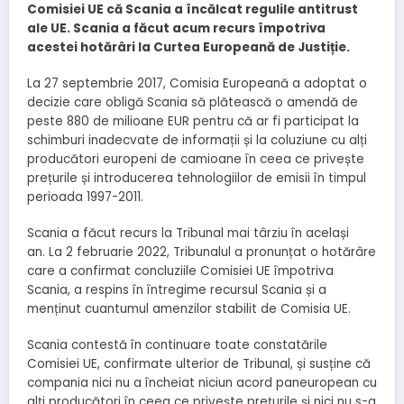
Comisiei UE că Scania a încălcat regulile antitrust
ale UE. Scania a făcut acum recurs împotriva
acestei hotărâri la Curtea Europeană de Justiție.
La 27 septembrie 2017, Comisia Europeană a adoptat o
decizie care obligă Scania să plătească o amendă de
peste 880 de milioane EUR pentru că ar fi participat la
schimburi inadecvate de informații și la coluziune cu alți
producători europeni de camioane în ceea ce privește
prețurile și introducerea tehnologiilor de emisii în timpul
perioada 1997-2011.
Scania a făcut recurs la Tribunal mai târziu în același
an. La 2 februarie 2022, Tribunalul a pronunțat o hotărâre
care a confirmat concluziile Comisiei UE împotriva
Scania, a respins în întregime recursul Scania și a
menținut cuantumul amenzilor stabilit de Comisia UE.
Scania contestă în continuare toate constatările
Comisiei UE, confirmate ulterior de Tribunal, și susține că
compania nici nu a încheiat niciun acord paneuropean cu
alți producători în ceea ce privește prețurile și nici nu s-a