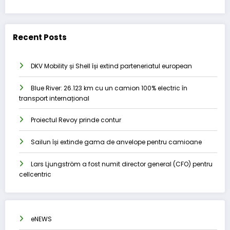
Recent Posts
DKV Mobility și Shell își extind parteneriatul european
Blue River: 26.123 km cu un camion 100% electric în
transport internațional
Proiectul Revoy prinde contur
Sailun își extinde gama de anvelope pentru camioane
Lars Ljungström a fost numit director general (CFO) pentru
cellcentric
eNEWS