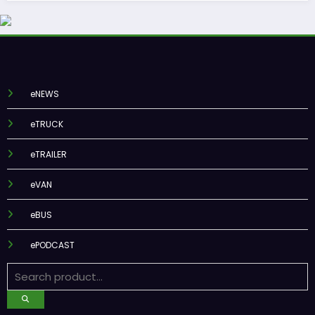
eNEWS
eTRUCK
eTRAILER
eVAN
eBUS
ePODCAST