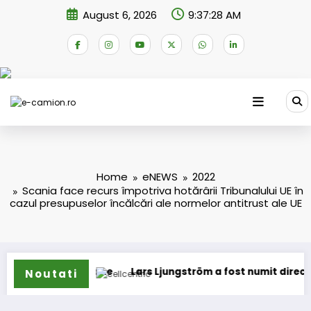
Skip
August 6, 2026
9:37:29 AM
to
content
Home
eNEWS
2022
Scania face recurs împotriva hotărârii Tribunalului UE în
cazul presupuselor încălcări ale normelor antitrust ale UE
amioane
Lars Ljungström a fost numit director general (CF
Noutati