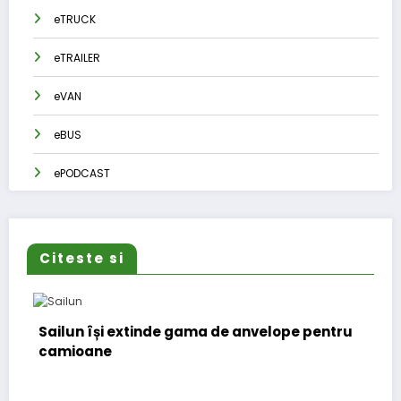
eTRUCK
eTRAILER
eVAN
eBUS
ePODCAST
Citeste si
Sailun își extinde gama de anvelope pentru
camioane