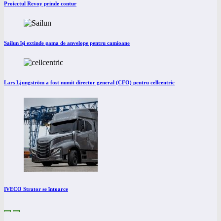
Proiectul Revoy prinde contur
Sailun își extinde gama de anvelope pentru camioane
Lars Ljungström a fost numit director general (CFO) pentru cellcentric
IVECO Strator se întoarce