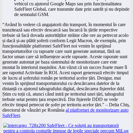
vehicul cu ajutorul Google Maps sau prin funcționalitatea
SafeFleet Global, care transmite date prin satelit și nu depinde
de semnalul GSM.
“Având în vedere că angajatorii din transport, în momentul în care
tranzitează sau efectiv descarcă sau încarcă în țările respective
trebuie să facă dovada autorităților străine câte ore au petrecut acolo
și dacă și-au plătit șoferii conform Legii Macron, de exemplu, prin
funcționalitățile platformei SafeFleet noi venim în sprijinul
transportatorilor cu rapoarte care sunt generate automat, fără un
factor uman care să influențeze acele rapoarte. Aceste raporate sunt
generate automat pe baza sistemului de monitorizare care este
montat în interiorul mașinilor. Am văzut că un succes foarte mare îl
are raportul Activitate în ROI. Acest raport generează efectiv timpul
de lucru al șoferului român pe teritoriul acelor țări. Desigur, mai
venim în sprijinul transportatorului cu descărcarea datelor de la
distanță cu ajutorul tahografului digital, descărcarea fișierelor ddd.
Știm cu toții că, atunci când intră pe teritoriul unei țări, tahograful
trebuie setat pentru țara respectivă. Din fișierele DDD se vede
efectiv timpul petrecut de șofer pe teritoriu acelor țări.” – Delia Chiș,
directorul de vânzări pe România
al platformei de monitorizare auto
SafeFleet
.