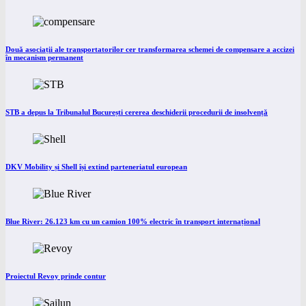
Două asociații ale transportatorilor cer transformarea schemei de compensare a accizei
în mecanism permanent
STB a depus la Tribunalul București cererea deschiderii procedurii de insolvență
DKV Mobility și Shell își extind parteneriatul european
Blue River: 26.123 km cu un camion 100% electric în transport internațional
Proiectul Revoy prinde contur