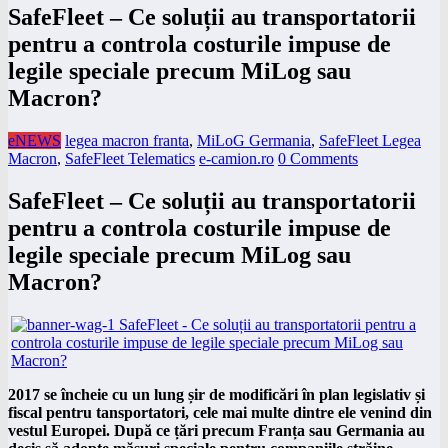
SafeFleet – Ce soluții au transportatorii
pentru a controla costurile impuse de
legile speciale precum MiLog sau
Macron?
eNEWS
legea macron franta
,
MiLoG Germania
,
SafeFleet Legea
Macron
,
SafeFleet Telematics
e-camion.ro
0 Comments
SafeFleet – Ce soluții au transportatorii
pentru a controla costurile impuse de
legile speciale precum MiLog sau
Macron?
2017 se încheie cu un lung șir de modificări în plan legislativ și
fiscal pentru tansportatori, cele mai multe dintre ele venind din
vestul Europei. După ce țări precum Franța sau Germania au