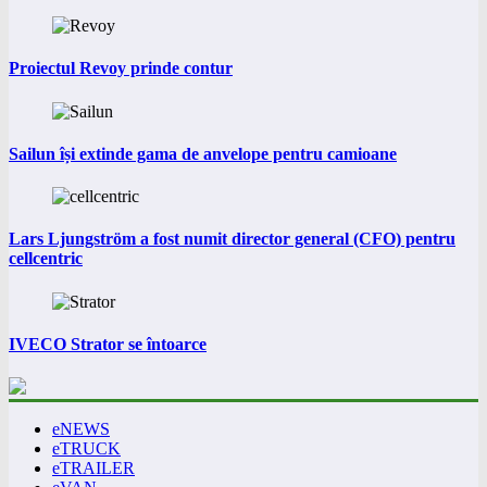
Proiectul Revoy prinde contur
Sailun își extinde gama de anvelope pentru camioane
Lars Ljungström a fost numit director general (CFO) pentru
cellcentric
IVECO Strator se întoarce
eNEWS
eTRUCK
eTRAILER