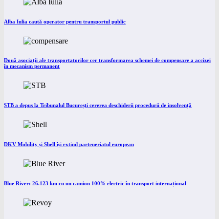
Alba Iulia caută operator pentru transportul public
Două asociații ale transportatorilor cer transformarea schemei de compensare a accizei
în mecanism permanent
STB a depus la Tribunalul București cererea deschiderii procedurii de insolvență
DKV Mobility și Shell își extind parteneriatul european
Blue River: 26.123 km cu un camion 100% electric în transport internațional