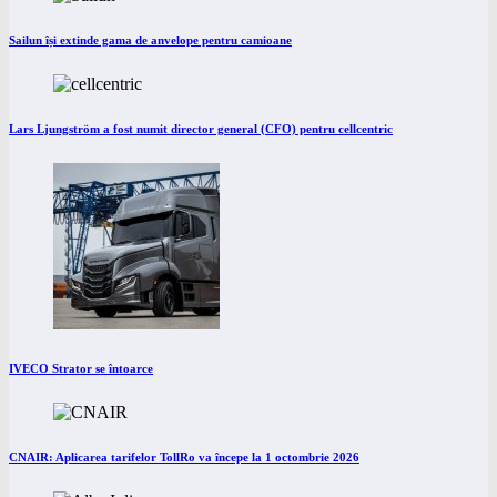
Sailun își extinde gama de anvelope pentru camioane
Lars Ljungström a fost numit director general (CFO) pentru cellcentric
IVECO Strator se întoarce
CNAIR: Aplicarea tarifelor TollRo va începe la 1 octombrie 2026