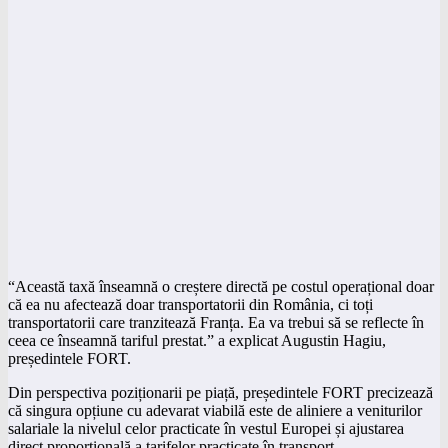
“Această taxă înseamnă o creștere directă pe costul operațional doar
că ea nu afectează doar transportatorii din România, ci toți
transportatorii care tranzitează Franța. Ea va trebui să se reflecte în
ceea ce înseamnă tariful prestat.” a explicat Augustin Hagiu,
președintele FORT.
Din perspectiva poziționarii pe piață, președintele FORT precizează
că singura opțiune cu adevarat viabilă este de aliniere a veniturilor
salariale la nivelul celor practicate în vestul Europei și ajustarea
direct proporțională a tarifelor practicate în transport.