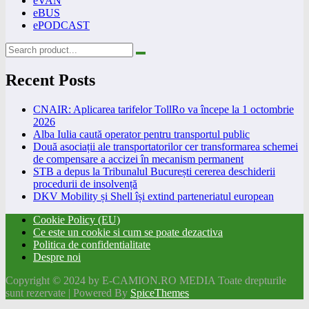
eVAN
eBUS
ePODCAST
Recent Posts
CNAIR: Aplicarea tarifelor TollRo va începe la 1 octombrie
2026
Alba Iulia caută operator pentru transportul public
Două asociații ale transportatorilor cer transformarea schemei
de compensare a accizei în mecanism permanent
STB a depus la Tribunalul București cererea deschiderii
procedurii de insolvență
DKV Mobility și Shell își extind parteneriatul european
Cookie Policy (EU)
Ce este un cookie si cum se poate dezactiva
Politica de confidentialitate
Despre noi
Copyright © 2024 by E-CAMION.RO MEDIA Toate drepturile
sunt rezervate | Powered By
SpiceThemes