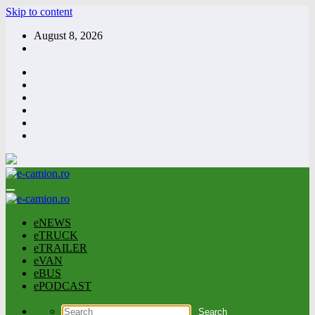
Skip to content
August 8, 2026
eNEWS
eTRUCK
eTRAILER
eVAN
eBUS
ePODCAST