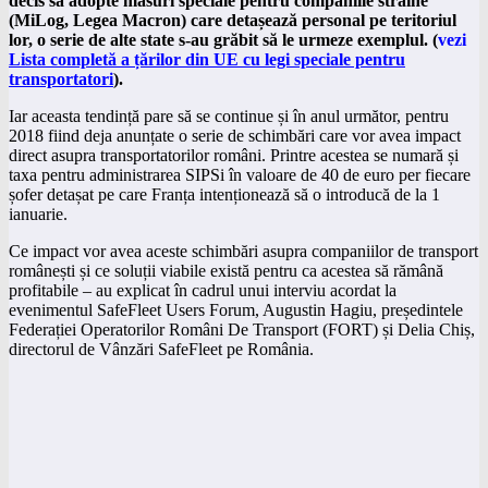
decis să adopte măsuri speciale pentru companiile străine
(MiLog, Legea Macron) care detașează personal pe teritoriul
lor, o serie de alte state s-au grăbit să le urmeze exemplul. (
vezi
Lista completă a țărilor din UE cu legi speciale pentru
transportatori
).
Iar aceasta tendință pare să se continue și în anul următor, pentru
2018 fiind deja anunțate o serie de schimbări care vor avea impact
direct asupra transportatorilor români. Printre acestea se numară și
taxa pentru administrarea SIPSi în valoare de 40 de euro per fiecare
șofer detașat pe care Franța intenționează să o introducă de la 1
ianuarie.
Ce impact vor avea aceste schimbări asupra companiilor de transport
românești și ce soluții viabile există pentru ca acestea să rămână
profitabile – au explicat în cadrul unui interviu acordat la
evenimentul SafeFleet Users Forum, Augustin Hagiu, președintele
Federației Operatorilor Români De Transport (FORT) și Delia Chiș,
directorul de Vânzări SafeFleet pe România.