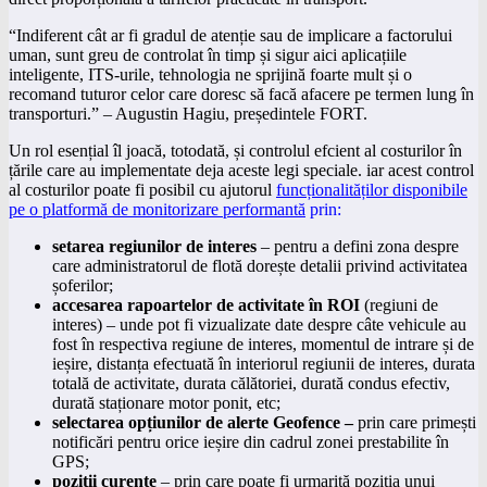
“Indiferent cât ar fi gradul de atenție sau de implicare a factorului
uman, sunt greu de controlat în timp și sigur aici aplicațiile
inteligente, ITS-urile, tehnologia ne sprijină foarte mult și o
recomand tuturor celor care doresc să facă afacere pe termen lung în
transporturi.” – Augustin Hagiu, președintele FORT.
Un rol esențial îl joacă, totodată, și controlul efcient al costurilor în
țările care au implementate deja aceste legi speciale. iar acest control
al costurilor poate fi posibil cu ajutorul
funcționalităților disponibile
pe o platformă de monitorizare performantă
prin:
setarea regiunilor de interes
– pentru a defini zona despre
care administratorul de flotă dorește detalii privind activitatea
șoferilor;
accesarea rapoartelor de activitate în ROI
(regiuni de
interes) – unde pot fi vizualizate date despre câte vehicule au
fost în respectiva regiune de interes, momentul de intrare și de
ieșire, distanța efectuată în interiorul regiunii de interes, durata
totală de activitate, durata călătoriei, durată condus efectiv,
durată staționare motor ponit, etc;
selectarea opțiunilor de alerte Geofence –
prin care primești
notificări pentru orice ieșire din cadrul zonei prestabilite în
GPS;
poziții curente
– prin care poate fi urmarită poziția unui