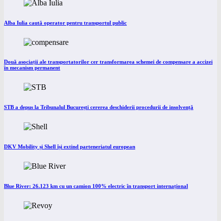
Alba Iulia caută operator pentru transportul public
Două asociații ale transportatorilor cer transformarea schemei de compensare a accizei
în mecanism permanent
STB a depus la Tribunalul București cererea deschiderii procedurii de insolvență
DKV Mobility și Shell își extind parteneriatul european
Blue River: 26.123 km cu un camion 100% electric în transport internațional