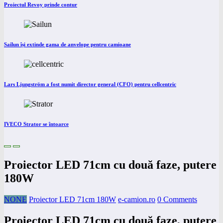
Proiectul Revoy prinde contur
Sailun își extinde gama de anvelope pentru camioane
Lars Ljungström a fost numit director general (CFO) pentru cellcentric
IVECO Strator se întoarce
Proiector LED 71cm cu două faze, putere
180W
NONE
Proiector LED 71cm 180W
e-camion.ro
0 Comments
Proiector LED 71cm cu două faze, putere