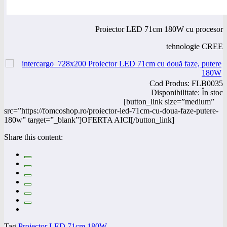
Proiector LED 71cm 180W cu procesor
tehnologie CREE
Cod Produs:
FLB0035
Disponibilitate:
În stoc
[button_link size=”medium”
src=”https://fomcoshop.ro/proiector-led-71cm-cu-doua-faze-putere-
180w” target=”_blank”]OFERTA AICI[/button_link]
Share this content:
Tag
Proiector LED 71cm 180W