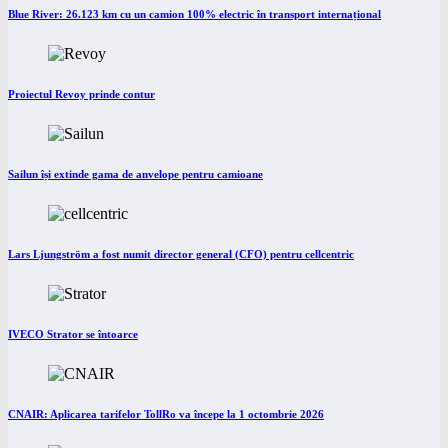
Blue River: 26.123 km cu un camion 100% electric în transport internațional
Proiectul Revoy prinde contur
Sailun își extinde gama de anvelope pentru camioane
Lars Ljungström a fost numit director general (CFO) pentru cellcentric
IVECO Strator se întoarce
CNAIR: Aplicarea tarifelor TollRo va începe la 1 octombrie 2026