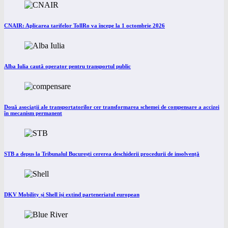
CNAIR: Aplicarea tarifelor TollRo va începe la 1 octombrie 2026
Alba Iulia caută operator pentru transportul public
Două asociații ale transportatorilor cer transformarea schemei de compensare a accizei
în mecanism permanent
STB a depus la Tribunalul București cererea deschiderii procedurii de insolvență
DKV Mobility și Shell își extind parteneriatul european