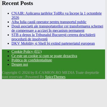
Recent Posts
CNAIR: Aplicarea tarifelor TollRo va începe la 1 octombrie
2026
Alba Iulia caută operator pentru transportul public
Două asociații ale transportatorilor cer transformarea schemei
de compensare a accizei în mecanism permanent
STB a depus la Tribunalul București cererea deschiderii
procedurii de insolvență
DKV Mobility și Shell își extind parteneriatul european
Cookie Policy (EU)
Ce este un cookie si cum se poate dezactiva
Politica de confidentialitate
Despre noi
Copyright © 2024 by E-CAMION.RO MEDIA Toate drepturile
sunt rezervate | Powered By
SpiceThemes