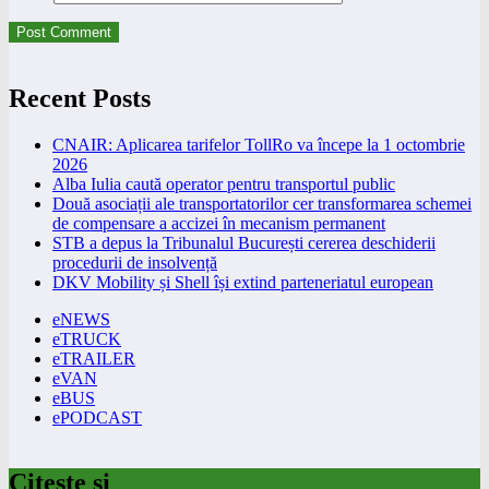
Recent Posts
CNAIR: Aplicarea tarifelor TollRo va începe la 1 octombrie
2026
Alba Iulia caută operator pentru transportul public
Două asociații ale transportatorilor cer transformarea schemei
de compensare a accizei în mecanism permanent
STB a depus la Tribunalul București cererea deschiderii
procedurii de insolvență
DKV Mobility și Shell își extind parteneriatul european
eNEWS
eTRUCK
eTRAILER
eVAN
eBUS
ePODCAST
Citeste si