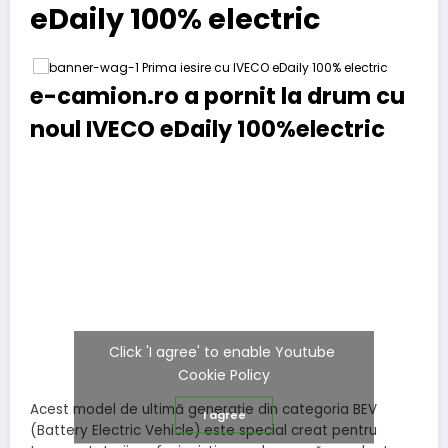
eDaily 100% electric
e-camion.ro a pornit la drum cu
noul IVECO eDaily 100%electric
Click 'I agree' to enable Youtube
Cookie Policy
Acest model de ultimă generație din categoria BEV
I agree
(Battery Electric Vehicle) este special creat pentru