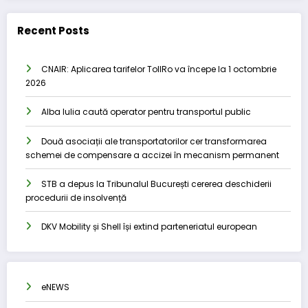
Recent Posts
CNAIR: Aplicarea tarifelor TollRo va începe la 1 octombrie
2026
Alba Iulia caută operator pentru transportul public
Două asociații ale transportatorilor cer transformarea
schemei de compensare a accizei în mecanism permanent
STB a depus la Tribunalul București cererea deschiderii
procedurii de insolvență
DKV Mobility și Shell își extind parteneriatul european
eNEWS