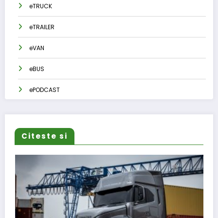
eTRUCK
eTRAILER
eVAN
eBUS
ePODCAST
Citeste si