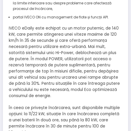
la limite inferioare sau despre probleme care afectează
procesul de încărcare,
portal IVECO ON cu management de flote și funcții API.
IVECO eDaily este echipat cu un motor puternic, de 140
kW, care permite atingerea unei viteze maxime de 120
km/h în 35 de secunde și care oferă performanța
necesară pentru utilizare extra-urbană. Mai mult,
satorită sistemului unic Hi-Power, deblochează un plus
de putere. În modul POWER, utilizatorii pot accesa o
rezervă temporară de putere suplimentară, pentru
performanţe de top în misiuni dificile, pentru depăşirea
unui alt vehicul sau pentru urcarea unei rampe abrupte
de până la 30%. Pentru situațiile în care întreaga putere
a vehiculului nu este necesară, modul Eco optimizează
consumul de energie.
În ceea ce privește încărcarea, sunt disponibile multiple
opțiuni: la 11/22 kW, situație în care încărcarea completă
a unei baterii în două ore, sau până la 80 kW, care
permite încărcare în 30 de minute pentru 100 de