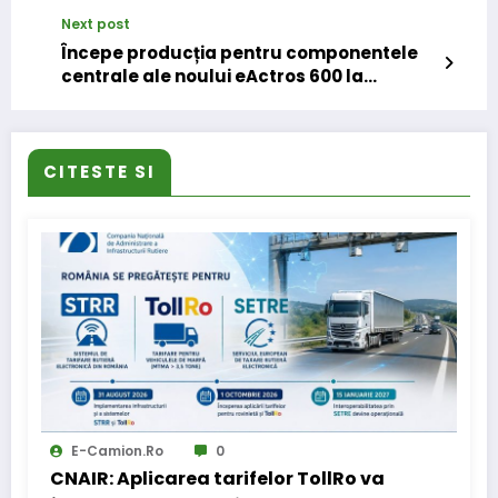
NPE, primul camion electric de oraș
Next post
Începe producția pentru componentele
centrale ale noului eActros 600 la
fabricile Gaggenau și Kassel
CITESTE SI
E-Camion.ro
0
CNAIR: Aplicarea tarifelor TollRo va