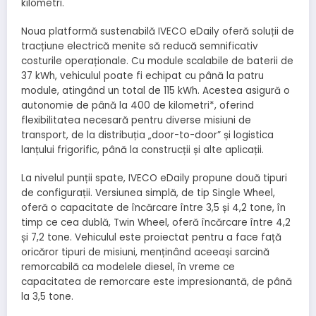
kilometri.
Noua platformă sustenabilă IVECO eDaily oferă soluții de
tracțiune electrică menite să reducă semnificativ
costurile operaționale. Cu module scalabile de baterii de
37 kWh, vehiculul poate fi echipat cu până la patru
module, atingând un total de 115 kWh. Acestea asigură o
autonomie de până la 400 de kilometri*, oferind
flexibilitatea necesară pentru diverse misiuni de
transport, de la distribuția „door-to-door” și logistica
lanțului frigorific, până la construcții și alte aplicații.
La nivelul punții spate, IVECO eDaily propune două tipuri
de configurații. Versiunea simplă, de tip Single Wheel,
oferă o capacitate de încărcare între 3,5 și 4,2 tone, în
timp ce cea dublă, Twin Wheel, oferă încărcare între 4,2
și 7,2 tone. Vehiculul este proiectat pentru a face față
oricăror tipuri de misiuni, menținând aceeași sarcină
remorcabilă ca modelele diesel, în vreme ce
capacitatea de remorcare este impresionantă, de până
la 3,5 tone.