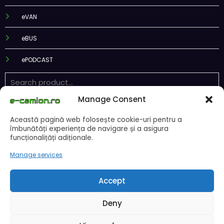
eTRUCK
eTRAILER
eVAN
eBUS
ePODCAST
Manage Consent
Această pagină web folosește cookie-uri pentru a
îmbunătăți experiența de navigare și a asigura
funcționalițăți adiționale.
Recent Posts
Manage services
CNAIR: Aplicarea tarifelor TollRo va începe la 1 octombrie 2026
Accept
Alba Iulia caută operator pentru transportul public
Două asociații ale transportatorilor cer transformarea schemei de
Deny
compensare a accizei în mecanism permanent
STB a depus la Tribunalul București cererea deschiderii procedurii de
insolvență