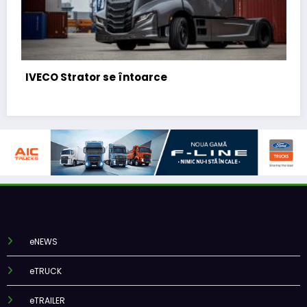
CNAIR: Aplicarea tarifelor TollRo va în
octombrie 2026
eNEWS