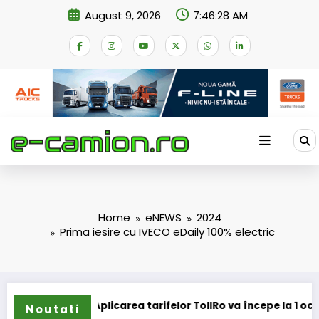
Skip
August 9, 2026
7:46:29 AM
to
content
Home
eNEWS
2024
Prima iesire cu IVECO eDaily 100% electric
ifelor TollRo va începe la 1 octombrie 2026
Alba Iulia caută operat
Noutati