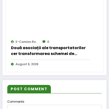
E-Camion.ro
0
Două asociații ale transportatorilor
cer transformarea schemei de
compensare a accizei în mecanism
August 6, 2026
permanent
POST COMMENT
Comments