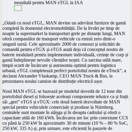
„Odată cu noul eTGL, MAN devine un adevărat furnizor de gamă
completă în domeniul electromobilității. De la livrări pe timp de
noapte la supermarket la transporturi grele pe distanțe lungi, MAN
oferă companiilor de transport vehicule cu emisii zero dintr-o
singură sursă. Cele aproximativ 2000 de comenzi și solicitări de
comandă pentru eTGX și eTGS arată deja că conceptul nostru de
baterie modulară pentru implementare individuală, cerințe de corp și
gamă îndeplinește nevoile clienților noștri. Cu sarcina utilă mare,
timpii scurti de încărcare și autonomia optimă pentru logistica
urbană, eTGL completează perfect portofoliul nostru de eTruck”, a
declarat Alexander Vlaskamp, ​​CEO MAN Truck & Bus, la
prezentarea noului camion de distribuție electrică ușor.
Noul MAN eTGL se bazează pe modelul dovedit de 12 tone din
portofoliul diesel și folosește aceleași componente tehnice ca și frații
săi „grei” eTGS și eTGX: cele două baterii dezvoltate de MAN
special pentru vehiculele comerciale și produse la Nürnberg.
centralele sunt montate în stânga și în dreapta cadrului și oferă o
capacitate utilă de 160 kWh. Încărcarea are loc prin conexiune CCS
cu până la 250 kW în aproximativ 30 de minute (10 % – 80 % SoC,
250 kW, 335 A) și, prin urmare, este eficientă în pauzele de