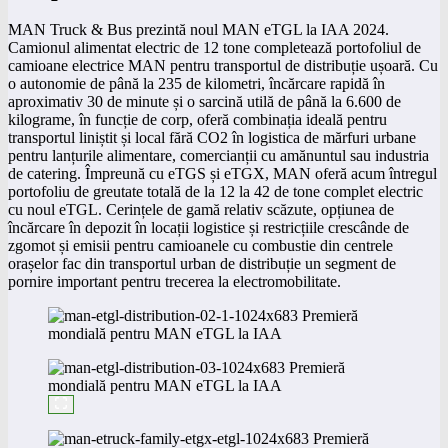
MAN Truck & Bus prezintă noul MAN eTGL la IAA 2024.
Camionul alimentat electric de 12 tone completează portofoliul de
camioane electrice MAN pentru transportul de distribuție ușoară. Cu
o autonomie de până la 235 de kilometri, încărcare rapidă în
aproximativ 30 de minute și o sarcină utilă de până la 6.600 de
kilograme, în funcție de corp, oferă combinația ideală pentru
transportul liniștit și local fără CO2 în logistica de mărfuri urbane
pentru lanțurile alimentare, comercianții cu amănuntul sau industria
de catering. Împreună cu eTGS și eTGX, MAN oferă acum întregul
portofoliu de greutate totală de la 12 la 42 de tone complet electric
cu noul eTGL. Cerințele de gamă relativ scăzute, opțiunea de
încărcare în depozit în locații logistice și restricțiile crescânde de
zgomot și emisii pentru camioanele cu combustie din centrele
orașelor fac din transportul urban de distribuție un segment de
pornire important pentru trecerea la electromobilitate.