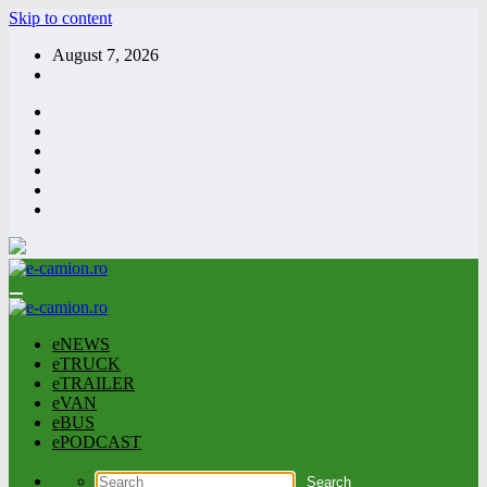
Skip to content
August 7, 2026
eNEWS
eTRUCK
eTRAILER
eVAN
eBUS
ePODCAST