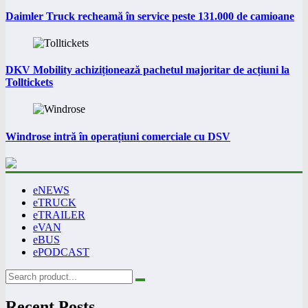
Daimler Truck recheamă în service peste 131.000 de camioane
DKV Mobility achiziționează pachetul majoritar de acțiuni la
Tolltickets
Windrose intră în operațiuni comerciale cu DSV
eNEWS
eTRUCK
eTRAILER
eVAN
eBUS
ePODCAST
Recent Posts