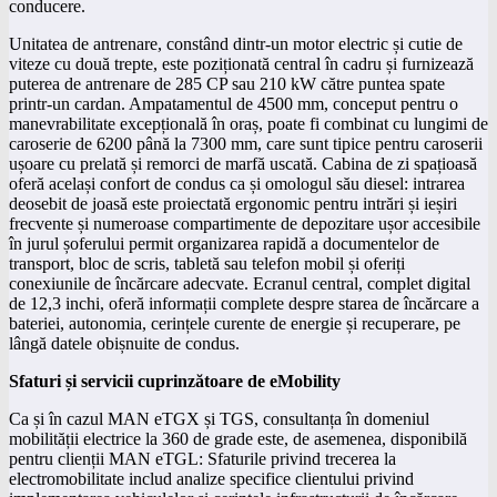
conducere.
Unitatea de antrenare, constând dintr-un motor electric și cutie de
viteze cu două trepte, este poziționată central în cadru și furnizează
puterea de antrenare de 285 CP sau 210 kW către puntea spate
printr-un cardan. Ampatamentul de 4500 mm, conceput pentru o
manevrabilitate excepțională în oraș, poate fi combinat cu lungimi de
caroserie de 6200 până la 7300 mm, care sunt tipice pentru caroserii
ușoare cu prelată și remorci de marfă uscată. Cabina de zi spațioasă
oferă același confort de condus ca și omologul său diesel: intrarea
deosebit de joasă este proiectată ergonomic pentru intrări și ieșiri
frecvente și numeroase compartimente de depozitare ușor accesibile
în jurul șoferului permit organizarea rapidă a documentelor de
transport, bloc de scris, tabletă sau telefon mobil și oferiți
conexiunile de încărcare adecvate. Ecranul central, complet digital
de 12,3 inchi, oferă informații complete despre starea de încărcare a
bateriei, autonomia, cerințele curente de energie și recuperare, pe
lângă datele obișnuite de condus.
Sfaturi și servicii cuprinzătoare de eMobility
Ca și în cazul MAN eTGX și TGS, consultanța în domeniul
mobilității electrice la 360 de grade este, de asemenea, disponibilă
pentru clienții MAN eTGL: Sfaturile privind trecerea la
electromobilitate includ analize specifice clientului privind