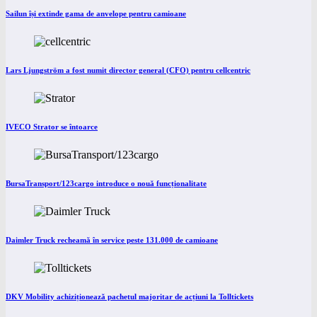
Sailun își extinde gama de anvelope pentru camioane
Lars Ljungström a fost numit director general (CFO) pentru cellcentric
IVECO Strator se întoarce
BursaTransport/123cargo introduce o nouă funcționalitate
Daimler Truck recheamă în service peste 131.000 de camioane
DKV Mobility achiziționează pachetul majoritar de acțiuni la Tolltickets