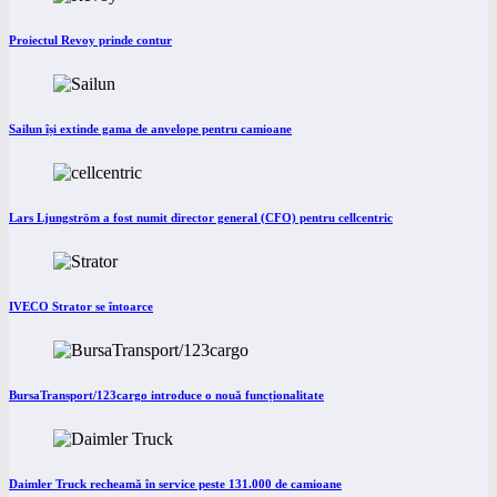
Proiectul Revoy prinde contur
Sailun își extinde gama de anvelope pentru camioane
Lars Ljungström a fost numit director general (CFO) pentru cellcentric
IVECO Strator se întoarce
BursaTransport/123cargo introduce o nouă funcționalitate
Daimler Truck recheamă în service peste 131.000 de camioane