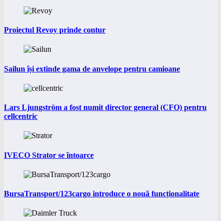
Proiectul Revoy prinde contur
Sailun își extinde gama de anvelope pentru camioane
Lars Ljungström a fost numit director general (CFO) pentru
cellcentric
IVECO Strator se întoarce
BursaTransport/123cargo introduce o nouă funcționalitate