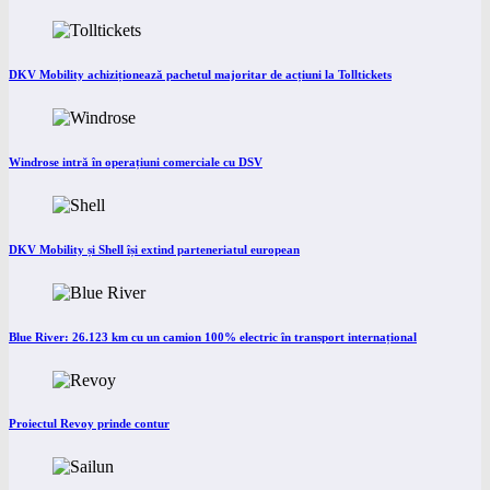
DKV Mobility achiziționează pachetul majoritar de acțiuni la Tolltickets
Windrose intră în operațiuni comerciale cu DSV
DKV Mobility și Shell își extind parteneriatul european
Blue River: 26.123 km cu un camion 100% electric în transport internațional
Proiectul Revoy prinde contur