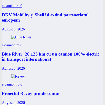
e-camion.ro
0
DKV Mobility și Shell își extind parteneriatul
european
August 5, 2026
e-camion.ro
0
Blue River: 26.123 km cu un camion 100% electric
în transport internațional
August 5, 2026
e-camion.ro
0
Proiectul Revoy prinde contur
August 4, 2026