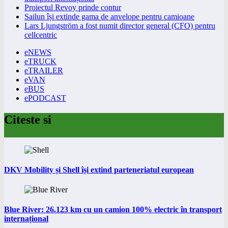
Proiectul Revoy prinde contur
Sailun își extinde gama de anvelope pentru camioane
Lars Ljungström a fost numit director general (CFO) pentru
cellcentric
eNEWS
eTRUCK
eTRAILER
eVAN
eBUS
ePODCAST
Citeste si
DKV Mobility și Shell își extind parteneriatul european
Blue River: 26.123 km cu un camion 100% electric în transport
internațional