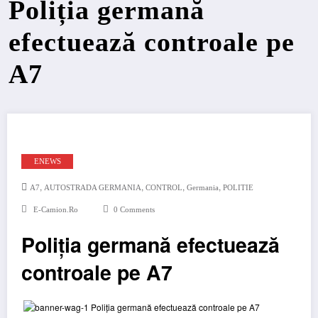
Poliția germană
efectuează controale pe
A7
ENEWS
,
,
,
,
A7
AUTOSTRADA GERMANIA
CONTROL
Germania
POLITIE
E-Camion.ro
0 Comments
Poliția germană efectuează
controale pe A7