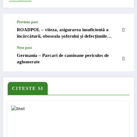
Previous post
ROADPOL – viteza, asigurarea insuficientă a
încărcăturii, oboseala șoferului și defecțiunile
tehnice ale vehiculelor sunt adesea principalele
Next post
cauze ale accidentelor grave
Germania – Parcari de camioane periculos de
aglomerate
CITESTE SI