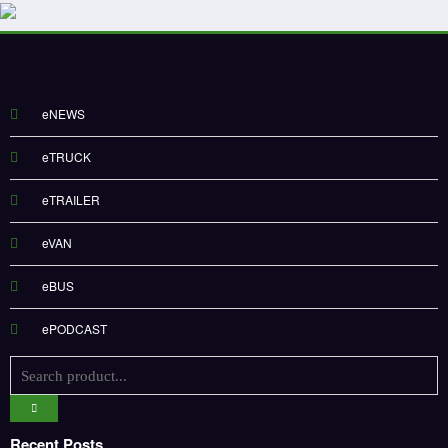
eNEWS
eTRUCK
eTRAILER
eVAN
eBUS
ePODCAST
Recent Posts