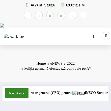
Skip
August 7, 2026
8:00:12 PM
to
content
Home
eNEWS
2022
Poliția germană efectuează controale pe A7
 director general (CFO) pentru cellcentric
IVECO Strator se întoarce
Noutati