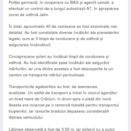
Poliția germană, în cooperare cu BAG și agentii vamali, a
efectuat un control de-a lungul autostrazii A7, în apropierea
zonei de odihnă Jalm.
În total, aproximativ 40 de camioane au fost examinate mai
detaliat. Au fost constatate diverse încălcări ale prevederilor
legale, cum ar fi timpii de conducere și de odihnă și
asigurarea încărcăturii.
Cincisprezece șoferi au încălcat timpii de conducere și
odihnă. Au fost identificate șase încălcări ale asigurării
mărfurilor, iar una dintre acestea a fost descoperita la un
camion ce transporta mărfuri periculoase.
Transporturile agabaritice au fost, de asemenea,
analizate. Un astfel de transport a intrat în vizorul agenților:
un brad mare de Crăciun, în drum spre o piață din nord.
Acesta era incarcat pe o remorcă folosită pentru transportul
buștenilor, iar ramurile bradului depaseau considerabil
lățimea vehiculului.
Lățimea observată a fost de 3,50 m, iar șoferul nu a putut