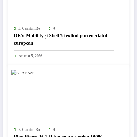
E-Camion.ro
0
DKV Mobility și Shell își extind parteneriatul
european
August 5, 2026
E-Camion.ro
0
Blue River: 26.123 km cu un camion 100%