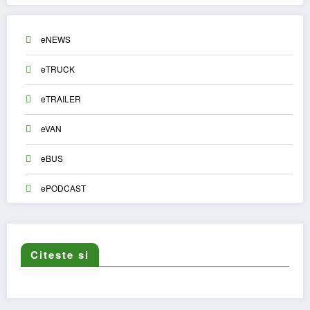
eNEWS
eTRUCK
eTRAILER
eVAN
eBUS
ePODCAST
Citeste si