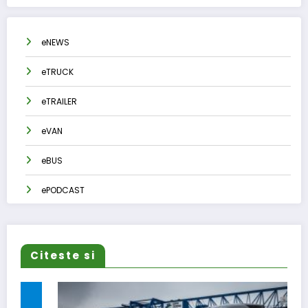
eNEWS
eTRUCK
eTRAILER
eVAN
eBUS
ePODCAST
Citeste si