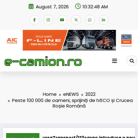
Skip
August 7, 2026
10:32:48 AM
to
content
Home
eNEWS
2022
Peste 100 000 de oameni, sprijiniți de IVECO și Crucea
Roșie Română
saTransport/123cargo introduce o nouă funcționalitate
Daimle