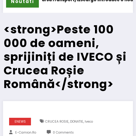
Noutati
<strong>Peste 100
000 de oameni,
sprijiniți de IVECO și
Crucea Roșie
Română</strong>
,
,
ENEWS
CRUCEA ROSIE
DONATIE
Iveco
E-Camion.ro
0 Comments