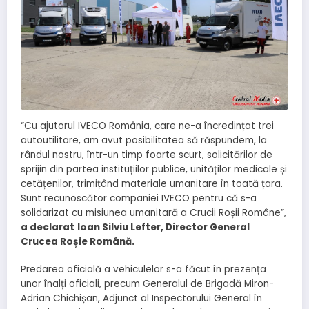
“Cu ajutorul IVECO România, care ne-a încredințat trei
autoutilitare, am avut posibilitatea să răspundem, la
rândul nostru, într-un timp foarte scurt, solicitărilor de
sprijin din partea instituțiilor publice, unităților medicale și
cetățenilor, trimițând materiale umanitare în toată țara.
Sunt recunoscător companiei IVECO pentru că s-a
solidarizat cu misiunea umanitară a Crucii Roșii Române”,
a declarat
Ioan Silviu Lefter, Director General
Crucea Roșie Română.
Predarea oficială a vehiculelor s-a făcut în prezența
unor înalți oficiali, precum Generalul de Brigadă Miron-
Adrian Chichișan, Adjunct al Inspectorului General în