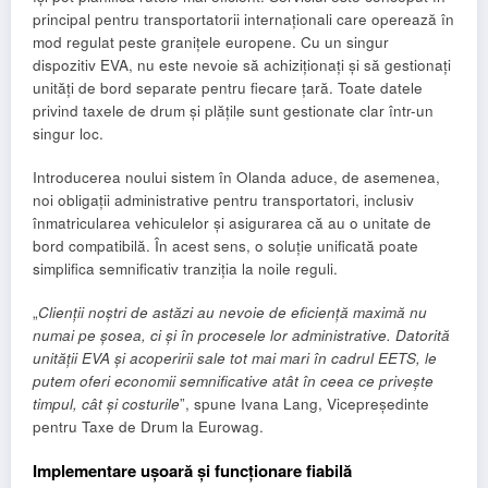
principal pentru transportatorii internaționali care operează în
mod regulat peste granițele europene. Cu un singur
dispozitiv EVA, nu este nevoie să achiziționați și să gestionați
unități de bord separate pentru fiecare țară. Toate datele
privind taxele de drum și plățile sunt gestionate clar într-un
singur loc.
Introducerea noului sistem în Olanda aduce, de asemenea,
noi obligații administrative pentru transportatori, inclusiv
înmatricularea vehiculelor și asigurarea că au o unitate de
bord compatibilă. În acest sens, o soluție unificată poate
simplifica semnificativ tranziția la noile reguli.
„
Clienții noștri de astăzi au nevoie de eficiență maximă nu
numai pe șosea, ci și în procesele lor administrative. Datorită
unității EVA și acoperirii sale tot mai mari în cadrul EETS, le
putem oferi economii semnificative atât în ​​ceea ce privește
timpul, cât și costurile
”, spune Ivana Lang, Vicepreședinte
pentru Taxe de Drum la Eurowag.
Implementare ușoară și funcționare fiabilă