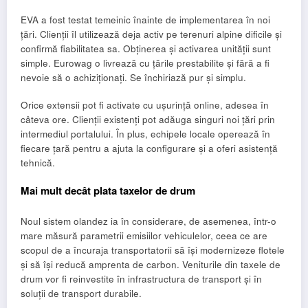
EVA a fost testat temeinic înainte de implementarea în noi
țări. Clienții îl utilizează deja activ pe terenuri alpine dificile și
confirmă fiabilitatea sa. Obținerea și activarea unității sunt
simple. Eurowag o livrează cu țările prestabilite și fără a fi
nevoie să o achiziționați. Se închiriază pur și simplu.
Orice extensii pot fi activate cu ușurință online, adesea în
câteva ore. Clienții existenți pot adăuga singuri noi țări prin
intermediul portalului. În plus, echipele locale operează în
fiecare țară pentru a ajuta la configurare și a oferi asistență
tehnică.
Mai mult decât plata taxelor de drum
Noul sistem olandez ia în considerare, de asemenea, într-o
mare măsură parametrii emisiilor vehiculelor, ceea ce are
scopul de a încuraja transportatorii să își modernizeze flotele
și să își reducă amprenta de carbon. Veniturile din taxele de
drum vor fi reinvestite în infrastructura de transport și în
soluții de transport durabile.