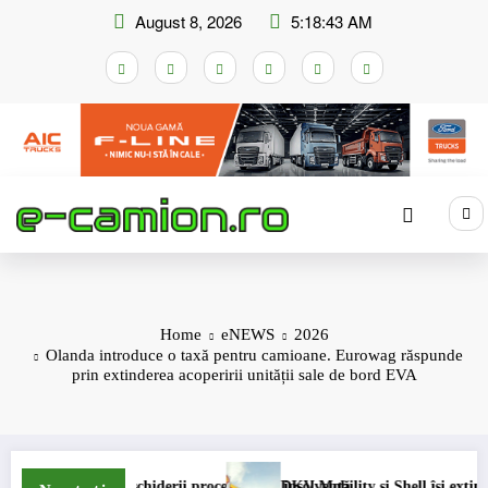
Skip
August 8, 2026
5:18:44 AM
to
content
Home
eNEWS
2026
Olanda introduce o taxă pentru camioane. Eurowag răspunde
prin extinderea acoperirii unității sale de bord EVA
derii procedurii de insolvență
DKV Mobility și Shell își extind parteneriatul europea