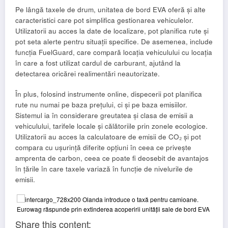
Pe lângă taxele de drum, unitatea de bord EVA oferă și alte
caracteristici care pot simplifica gestionarea vehiculelor.
Utilizatorii au acces la date de localizare, pot planifica rute și
pot seta alerte pentru situații specifice. De asemenea, include
funcția FuelGuard, care compară locația vehiculului cu locația
în care a fost utilizat cardul de carburant, ajutând la
detectarea oricărei realimentări neautorizate.
În plus, folosind instrumente online, dispecerii pot planifica
rute nu numai pe baza prețului, ci și pe baza emisiilor.
Sistemul ia în considerare greutatea și clasa de emisii a
vehiculului, tarifele locale și călătoriile prin zonele ecologice.
Utilizatorii au acces la calculatoare de emisii de CO₂ și pot
compara cu ușurință diferite opțiuni în ceea ce privește
amprenta de carbon, ceea ce poate fi deosebit de avantajos
în țările în care taxele variază în funcție de nivelurile de
emisii.
Share this content: