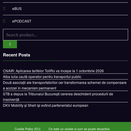
eBUS
ePODCAST
Recent Posts
CNAIR: Aplicarea tarifelor TollRo va începe la 1 octombrie 2026
Alba Iulia caută operator pentru transportul public
Două asociații ale transportatorilor cer transformarea schemei de compensare
a accizei în mecanism permanent
STB a depus la Tribunalul București cererea deschiderii procedurii de
insolvență
DKV Mobility și Shell își extind parteneriatul european
Cookie Policy (EU)
Ce este un cookie si cum se poate dezactiva