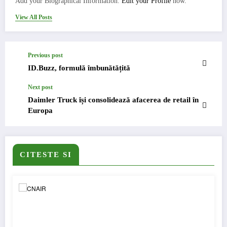
Add your Biographical Information.
Edit your Profile
now.
View All Posts
Previous post
ID.Buzz, formulă îmbunătățită
Next post
Daimler Truck își consolidează afacerea de retail în
Europa
CITESTE SI