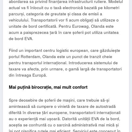
abordarea sa privind finanțarea infrastructurii rutiere. Modelul
actual va fi înlocuit cu o taxă electronică bazată pe kilometri
parcurși, categoria de greutate și clasa de emisii a
vehiculului. Transportatorii vor fi acum obligați să utilizeze o
unitate de bord certificată. Pentru Eurowag, Olanda este
acum a paisprezecea țară în care șoferii pot utiliza unitatea
de bord EVA.
Fiind un important centru logistic european, care găzduiește
portul Rotterdam, Olanda este un punct de tranzit cheie
pentru transportul internațional. Introducerea sistemului de
taxare va afecta, prin urmare, o gamă largă de transportatori
din întreaga Europă.
Mai puțină birocrație, mai mult confort
Spre deosebire de șoferii de mașini, care trebuie să-și
amintească să cumpere o vinietă de taxare de autostradă
diferită în diverse țări europene, transportatorii internaționali
au o experiență mai ușoară. Datorită unității EVA de la bord,
aceștia se confruntă cu o sarcină administrativă mai mică și
își pot planifica rutele mai eficient. Serviciul este conceput în