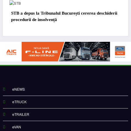
 la Tribunalul București cererea deschiderii
DKV Mobility și S
de insolvență
eNEWS
eTRUCK
eTRAILER
eVAN