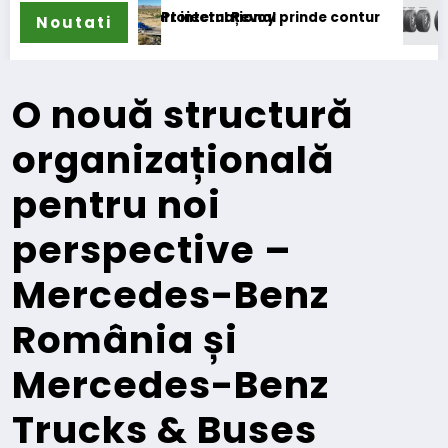
 internațional
oiectul Revoy prinde contur
Sailun își extinde gam
Noutati
O nouă structură
organizațională
pentru noi
perspective –
Mercedes-Benz
România și
Mercedes-Benz
Trucks & Buses