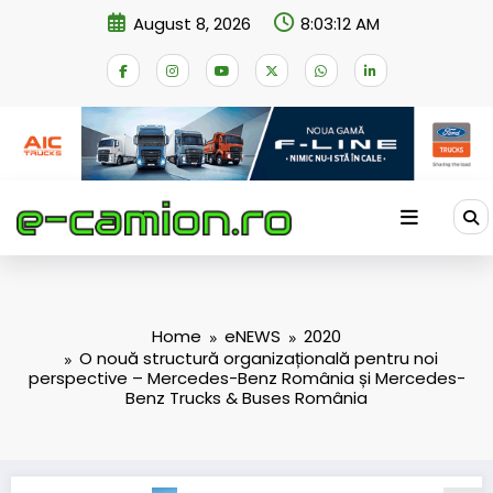
Skip
August 8, 2026
8:03:13 AM
to
content
Home
eNEWS
2020
O nouă structură organizațională pentru noi
perspective – Mercedes-Benz România și Mercedes-
Benz Trucks & Buses România