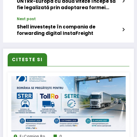
UNTRR-Europa cu două viteze începe să
fie legalizată prin adoptarea formei
actuale a Pachetului Mobilitate 1
Next post
Shell investește în compania de
forwarding digital InstaFreight
CITESTE SI
E-Camion.ro
0