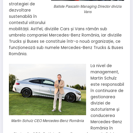
strategiei de
Batiste Pascalin Managing Director divizia
dezvoltare
Vans
sustenabilă în
contextul viitorului
mobilității. Astfel, diviziile Cars și Vans rămân sub
umbrela companiei Mercedes-Benz România, iar diviziile
Trucks și Buses se constituie într-o nouă organizație, ce
funcționează sub numele Mercedes-Benz Trucks & Buses
România.
La nivel de
management,
Martin Schulz
este responsabil
în continuare de
gestionarea
diviziei de
autoturisme și
conducerea
Martin Schulz CEO Mercedes-Benz România
Mercedes-Benz
România în