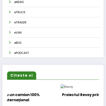
eNEWS
eTRUCK
eTRAILER
eVAN
eBUS
ePODCAST
Citeste si
Proiectul Revoy prinde contur