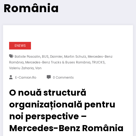
România
ENEWS
,
,
,
,
Batiste Pascalin
BUS
Daimler
Martin Schulz
Mercedes-Benz
,
,
,
România
Mercedes-Benz Trucks & Buses România
TRUCKS
,
Valeriu Zaharia
Van
E-Camion.ro
0 Comments
O nouă structură
organizațională pentru
noi perspective –
Mercedes-Benz România