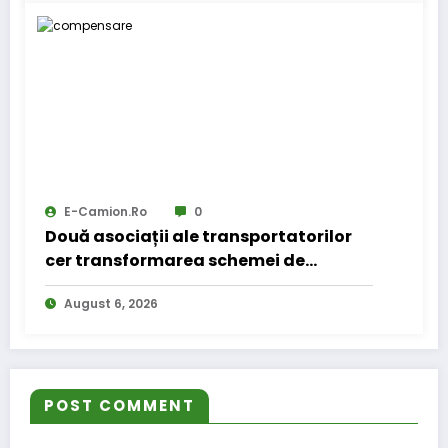
E-Camion.ro
0
Două asociații ale transportatorilor
cer transformarea schemei de
compensare a accizei în mecanism
August 6, 2026
permanent
POST COMMENT