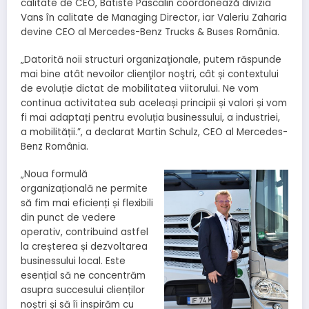
calitate de CEO, Batiste Pascalin coordonează divizia
Vans în calitate de Managing Director, iar Valeriu Zaharia
devine CEO al Mercedes-Benz Trucks & Buses România.
„Datorită noii structuri organizaţionale, putem răspunde
mai bine atât nevoilor clienţilor noştri, cât și contextului
de evoluție dictat de mobilitatea viitorului. Ne vom
continua activitatea sub aceleași principii și valori și vom
fi mai adaptați pentru evoluția businessului, a industriei,
a mobilității.”, a declarat Martin Schulz, CEO al Mercedes-
Benz România.
„Noua formulă
organizațională ne permite
să fim mai eficienți și flexibili
din punct de vedere
operativ, contribuind astfel
la creșterea și dezvoltarea
businessului local. Este
esențial să ne concentrăm
asupra succesului clienților
noștri și să îi inspirăm cu