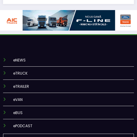
eNEWS
eTRUCK
eTRAILER
eVAN
eBUS
ePODCAST