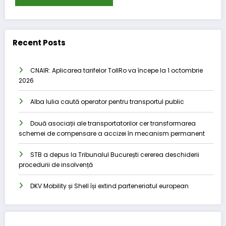
Recent Posts
CNAIR: Aplicarea tarifelor TollRo va începe la 1 octombrie
2026
Alba Iulia caută operator pentru transportul public
Două asociații ale transportatorilor cer transformarea
schemei de compensare a accizei în mecanism permanent
STB a depus la Tribunalul București cererea deschiderii
procedurii de insolvență
DKV Mobility și Shell își extind parteneriatul european