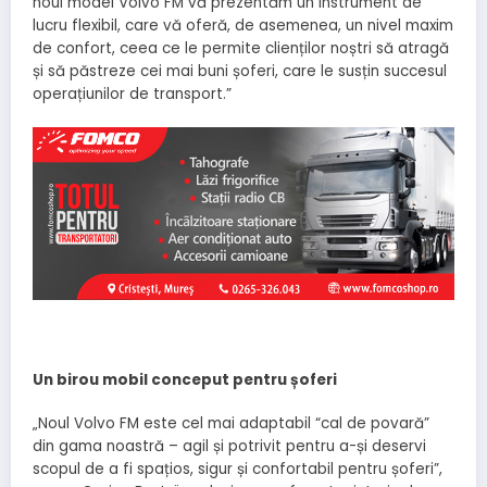
noul model Volvo FM vă prezentăm un instrument de
lucru flexibil, care vă oferă, de asemenea, un nivel maxim
de confort, ceea ce le permite clienților noștri să atragă
și să păstreze cei mai buni șoferi, care le susțin succesul
operațiunilor de transport.”
Un birou mobil conceput pentru șoferi
„Noul Volvo FM este cel mai adaptabil “cal de povară”
din gama noastră – agil și potrivit pentru a-și deservi
scopul de a fi spațios, sigur și confortabil pentru șoferi”,