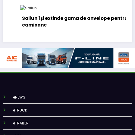
 extinde gama de anvelope pentru
Lars Ljungström
(CFO) pentru ce
eNEWS
eTRUCK
eTRAILER