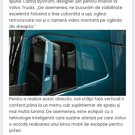
spune Carina Byström, designer șef pentru interior la
Volvo Trucks. „De asemenea, ne bucurăm de vizibilitate
excelentă folosind o linie coborâtă a ușii, oglinzi
retrovizoare noi și o cameră video montată pe oglinda
din dreapta.”
Pentru a realiza acest obiectiv, noii stâlpi față verticali îi
conferă până la un metru cub suplimentar de spațiu și
mai multă lumină. De asemenea, este echipat cu o
tehnologie inteligentă care susține atenția pe care Volvo
o acordă realizarea unui birou mobil de excepție pentru
șoferi.