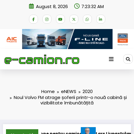
Skip
August 8, 2026
7:23:33 AM
to
content
Home
eNEWS
2020
Noul Volvo FM atrage șoferii printr-o nouă cabină și
vizibilitate îmbunătățită
amioane
Lars Ljungström a fost numit director general (CFO