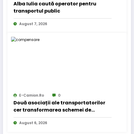
Alba Iulia caută operator pentru
transportul public
August 7, 2026
E-Camion.ro
0
Două asociații ale transportatorilor
cer transformarea schemei de
compensare a accizei în mecanism
August 6, 2026
permanent