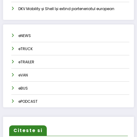
DKV Mobility și Shell își extind parteneriatul european
eNEWS
eTRUCK
eTRAILER
eVAN
eBUS
ePODCAST
Citeste si