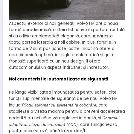
Aspectul exterior al noii generații Volvo FM are o nouă
formă aerodinamică, cu linii distinctive în partea frontală
și cu o linie emblematică elegantă, care urmărește
toată partea laterală a noii cabine. În plus, farurile în
formă de V sunt poziționate astfel încât să ofere o
aerodinamică optimă, iar sigla emblematică și grila
frontală superioară cu un nou design, îi oferă
autocamionului un aspect îndrăzneț și încrezător.
Noi caracteristici automatizate de siguranță
Pe lângă vizibilitatea îmbunătățită pentru șoferi, alte
funcții suplimentare de siguranță de pe noul Volvo FM
Pilotul automat cu asistență la coborâre
includ
, care
stabilește o viteză maximă pentru a preveni accelerarea
Controlul
nedorită atunci când vă deplasați în pantă, și
adaptiv al vitezei de croazieră (ACC),
care funcționează
pentru orice viteză, până la zero km/h.