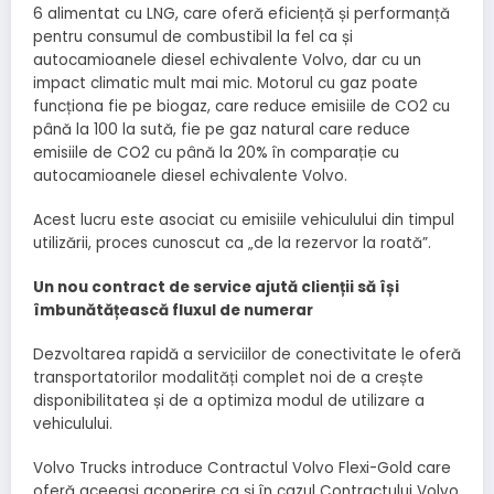
6 alimentat cu LNG, care oferă eficiență și performanță
pentru consumul de combustibil la fel ca și
autocamioanele diesel echivalente Volvo, dar cu un
impact climatic mult mai mic. Motorul cu gaz poate
funcționa fie pe biogaz, care reduce emisiile de CO2 cu
până la 100 la sută, fie pe gaz natural care reduce
emisiile de CO2 cu până la 20% în comparație cu
autocamioanele diesel echivalente Volvo.
Acest lucru este asociat cu emisiile vehiculului din timpul
utilizării, proces cunoscut ca „de la rezervor la roată”.
Un nou contract de service ajută clienții să își
îmbunătățească fluxul de numerar
Dezvoltarea rapidă a serviciilor de conectivitate le oferă
transportatorilor modalități complet noi de a crește
disponibilitatea și de a optimiza modul de utilizare a
vehiculului.
Volvo Trucks introduce Contractul Volvo Flexi-Gold care
oferă aceeași acoperire ca și în cazul Contractului Volvo