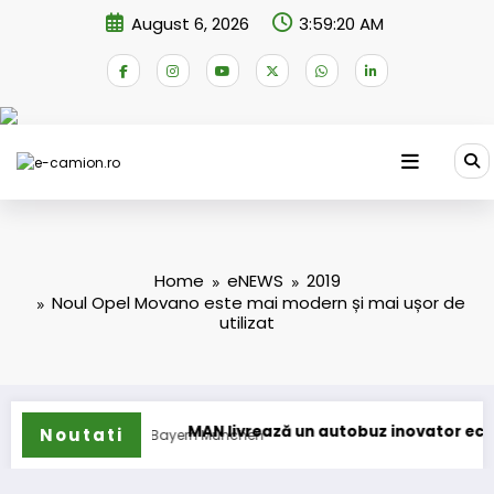
Skip
August 6, 2026
3:59:21 AM
to
content
Home
eNEWS
2019
Noul Opel Movano este mai modern și mai ușor de
utilizat
MAN livrează un autobuz inovator echipei FC Bayern Münche
Pr
Noutati