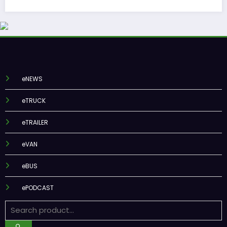
eNEWS
eTRUCK
eTRAILER
eVAN
eBUS
ePODCAST