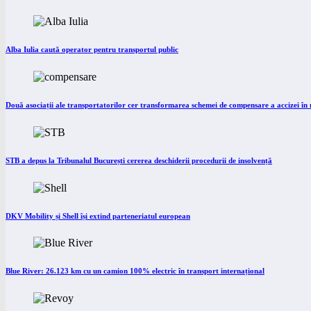
Alba Iulia caută operator pentru transportul public
Două asociații ale transportatorilor cer transformarea schemei de compensare a accizei î
STB a depus la Tribunalul București cererea deschiderii procedurii de insolvență
DKV Mobility și Shell își extind parteneriatul european
Blue River: 26.123 km cu un camion 100% electric în transport internațional