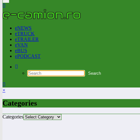
eNEWS
eTRUCK
eTRAILER
eVAN
eBUS
ePODCAST
×
Categories
Categories