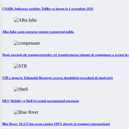
CNAIR: Aplicarea tarifelor TollRo va începe la 1 octombrie 2026
Alba Iulia caută operator pentru transportul public
Două asociații ale transportatorilor cer transformarea schemei de compensare a accizei î
STB a depus la Tribunalul București cererea deschiderii procedurii de insolvență
DKV Mobility și Shell își extind parteneriatul european
Blue River: 26.123 km cu un camion 100% electric în transport internațional