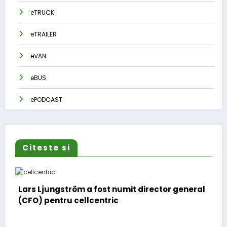
eTRUCK
eTRAILER
eVAN
eBUS
ePODCAST
Citeste si
Lars Ljungström a fost numit director general
(CFO) pentru cellcentric