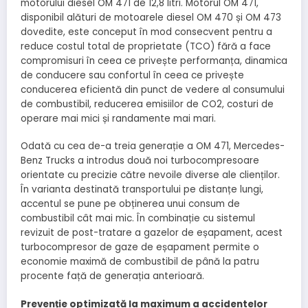
motorului diesel OM 471 de 12,8 litri. Motorul OM 471,
disponibil alături de motoarele diesel OM 470 și OM 473
dovedite, este conceput în mod consecvent pentru a
reduce costul total de proprietate (TCO) fără a face
compromisuri în ceea ce privește performanța, dinamica
de conducere sau confortul în ceea ce privește
conducerea eficientă din punct de vedere al consumului
de combustibil, reducerea emisiilor de CO2, costuri de
operare mai mici și randamente mai mari.
Odată cu cea de-a treia generație a OM 471, Mercedes-
Benz Trucks a introdus două noi turbocompresoare
orientate cu precizie către nevoile diverse ale clienților.
În varianta destinată transportului pe distanțe lungi,
accentul se pune pe obținerea unui consum de
combustibil cât mai mic. În combinație cu sistemul
revizuit de post-tratare a gazelor de eșapament, acest
turbocompresor de gaze de eșapament permite o
economie maximă de combustibil de până la patru
procente față de generația anterioară.
Prevenție optimizată la maximum a accidentelor