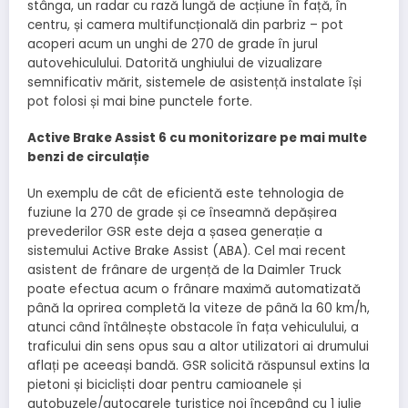
stânga, un radar cu rază lungă de acțiune în față, în
centru, și camera multifuncțională din parbriz – pot
acoperi acum un unghi de 270 de grade în jurul
autovehiculului. Datorită unghiului de vizualizare
semnificativ mărit, sistemele de asistență instalate își
pot folosi și mai bine punctele forte.
Active Brake Assist 6 cu monitorizare pe mai multe
benzi de circulație
Un exemplu de cât de eficientă este tehnologia de
fuziune la 270 de grade și ce înseamnă depășirea
prevederilor GSR este deja a șasea generație a
sistemului Active Brake Assist (ABA). Cel mai recent
asistent de frânare de urgență de la Daimler Truck
poate efectua acum o frânare maximă automatizată
până la oprirea completă la viteze de până la 60 km/h,
atunci când întâlnește obstacole în fața vehiculului, a
traficului din sens opus sau a altor utilizatori ai drumului
aflați pe aceeași bandă. GSR solicită răspunsul extins la
pietoni și bicicliști doar pentru camioanele și
autobuzele/autocarele turistice noi începând cu 1 iulie