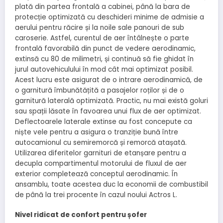
plată din partea frontală a cabinei, până la bara de
protecție optimizată cu deschideri minime de admisie a
aerului pentru răcire și la noile sale panouri de sub
caroserie. Astfel, curentul de aer întâlnește o parte
frontală favorabilă din punct de vedere aerodinamic,
extinsă cu 80 de milimetri, și continuă să fie ghidat în
jurul autovehiculului în mod cât mai optimizat posibil.
Acest lucru este asigurat de o intrare aerodinamică, de
o garnitură îmbunătățită a pasajelor roților și de o
garnitură laterală optimizată. Practic, nu mai există goluri
sau spații lăsate în favoarea unui flux de aer optimizat.
Deflectoarele laterale extinse au fost concepute ca
niște vele pentru a asigura o tranziție bună între
autocamionul cu semiremorcă și remorcă atașată.
Utilizarea diferitelor garnituri de etanșare pentru a
decupla compartimentul motorului de fluxul de aer
exterior completează conceptul aerodinamic. În
ansamblu, toate acestea duc la economii de combustibil
de până la trei procente în cazul noului Actros L.
Nivel ridicat de confort pentru șofer