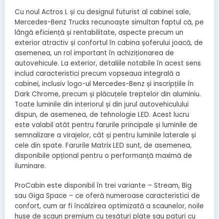
Cu noul Actros L și cu designul futurist al cabinei sale,
Mercedes-Benz Trucks recunoaște simultan faptul că, pe
lângă eficiență și rentabilitate, aspecte precum un
exterior atractiv și confortul în cabina șoferului joacă, de
asemenea, un rol important în achiziționarea de
autovehicule. La exterior, detaliile notabile în acest sens
includ caracteristici precum vopseaua integrală a
cabinei, inclusiv logo-ul Mercedes-Benz și inscripțiile în
Dark Chrome, precum și plăcuțele treptelor din aluminiu.
Toate luminile din interiorul și din jurul autovehiculului
dispun, de asemenea, de tehnologie LED. Acest lucru
este valabil atât pentru farurile principale și luminile de
semnalizare a virajelor, cât și pentru luminile laterale și
cele din spate. Farurile Matrix LED sunt, de asemenea,
disponibile opțional pentru o performanță maximă de
iluminare.
ProCabin este disponibil în trei variante – Stream, Big
sau Giga Space – ce oferă numeroase caracteristici de
confort, cum ar fi încălzirea optimizată a scaunelor, noile
huse de scaun premium cu țesături plate sau paturi cu