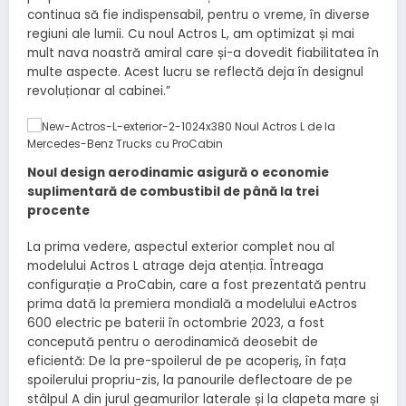
continua să fie indispensabil, pentru o vreme, în diverse
regiuni ale lumii. Cu noul Actros L, am optimizat și mai
mult nava noastră amiral care și-a dovedit fiabilitatea în
multe aspecte. Acest lucru se reflectă deja în designul
revoluționar al cabinei.”
Noul design aerodinamic asigură o economie
suplimentară de combustibil de până la trei
procente
La prima vedere, aspectul exterior complet nou al
modelului Actros L atrage deja atenția. Întreaga
configurație a ProCabin, care a fost prezentată pentru
prima dată la premiera mondială a modelului eActros
600 electric pe baterii în octombrie 2023, a fost
concepută pentru o aerodinamică deosebit de
eficientă: De la pre-spoilerul de pe acoperiș, în fața
spoilerului propriu-zis, la panourile deflectoare de pe
stâlpul A din jurul geamurilor laterale și la clapeta mare și