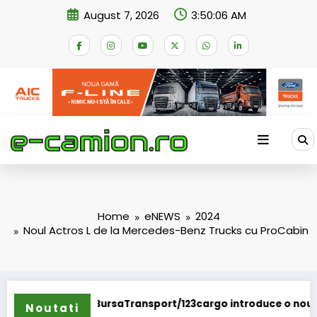
Skip
August 7, 2026
3:50:08 AM
to
content
Home
eNEWS
2024
Noul Actros L de la Mercedes-Benz Trucks cu ProCabin
o introduce o nouă funcționalitate
Daimler Truck recheamă în
Noutati