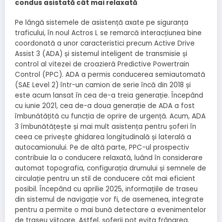
condus asistată cât mai relaxată
Pe lângă sistemele de asistență axate pe siguranța
traficului, în noul Actros L se remarcă interacțiunea bine
coordonată a unor caracteristici precum Active Drive
Assist 3 (ADA) și sistemul inteligent de transmisie și
control al vitezei de croazieră Predictive Powertrain
Control (PPC). ADA a permis conducerea semiautomată
(SAE Level 2) într-un camion de serie încă din 2018 și
este acum lansat în cea de-a treia generație. Începând
cu iunie 2021, cea de-a doua generație de ADA a fost
îmbunătățită cu funcția de oprire de urgență. Acum, ADA
3 îmbunătățește și mai mult asistența pentru șoferi în
ceea ce privește ghidarea longitudinală și laterală a
autocamionului. Pe de altă parte, PPC-ul prospectiv
contribuie la o conducere relaxată, luând în considerare
automat topografia, configurația drumului și semnele de
circulație pentru un stil de conducere cât mai eficient
posibil. Începând cu aprilie 2025, informațiile de traseu
din sistemul de navigație vor fi, de asemenea, integrate
pentru a permite o mai bună detectare a evenimentelor
de traseu viitoare. Astfel, șoferii pot evita frânarea,