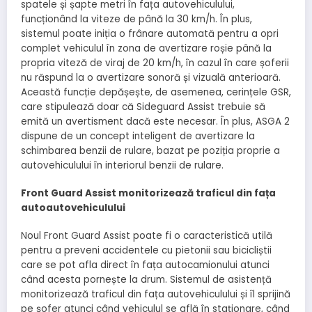
spatele și șapte metri în fața autovehiculului,
funcționând la viteze de până la 30 km/h. În plus,
sistemul poate iniția o frânare automată pentru a opri
complet vehiculul în zona de avertizare roșie până la
propria viteză de viraj de 20 km/h, în cazul în care șoferii
nu răspund la o avertizare sonoră și vizuală anterioară.
Această funcție depășește, de asemenea, cerințele GSR,
care stipulează doar că Sideguard Assist trebuie să
emită un avertisment dacă este necesar. În plus, ASGA 2
dispune de un concept inteligent de avertizare la
schimbarea benzii de rulare, bazat pe poziția proprie a
autovehiculului în interiorul benzii de rulare.
Front Guard Assist monitorizează traficul din fața
autoautovehiculului
Noul Front Guard Assist poate fi o caracteristică utilă
pentru a preveni accidentele cu pietonii sau bicicliștii
care se pot afla direct în fața autocamionului atunci
când acesta pornește la drum. Sistemul de asistență
monitorizează traficul din fața autovehiculului și îl sprijină
pe șofer atunci când vehiculul se află în staționare, când