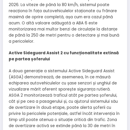
2026. La viteze de până la 80 km/h, sistemul poate
reacționa în fața autovehiculelor staționate cu frânare
maximă de oprire completă, așa cum era cazul până
acum. O altă valoare adăugată a ABA 6 este
monitorizarea mai multor benzi de circulație la distanțe
de până la 250 de metri pentru o detectare și mai bună
a pericolelor.
Active Sideguard Assist 2 cu funcționalitate extinsă
pe partea șoferului
A doua generație a sistemului Active Sideguard Assist
(ASGA) demonstrează, de asemenea, în ce măsură
echiparea autovehiculelor cu șase senzori și unghiul de
vizualizare mărit aferent sporește siguranța rutieră.
ASGA 2 monitorizează traficul atât pe partea șoferului,
cât și pe cea a pasagerului și, cu ajutorul sistemului său
de avertizare în două etape, poate alerta șoferii cu
privire la pericolele potențiale, astfel încât intervenția în
timp util poate atenua o situație critică din trafic. Zona
de avertizare activă se extinde până la 30 de metri în