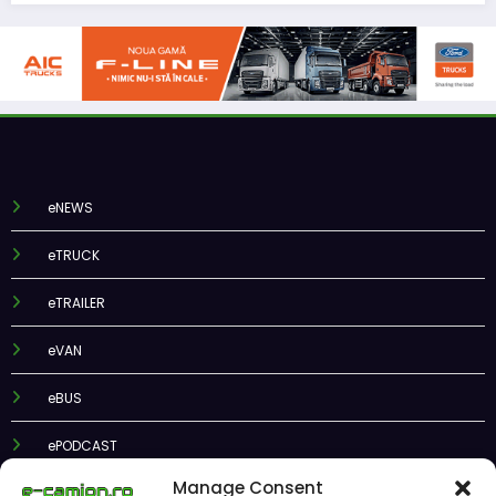
eNEWS
eTRUCK
eTRAILER
eVAN
eBUS
ePODCAST
Manage Consent