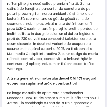
rafturi pline și o nouă saltea premium înaltă. Gama
extinsă de funcții ale panourilor de comutare de pe
paturi, precum și iluminarea ambientală și lămpile de
lectură LED suplimentare cu gât de gâscă sunt, de
asemenea, noi. În plus, există și alte dotări, cum ar fi
prize USB-C suplimentare în pereții laterali, o perdea de
înaltă calitate în design bicolor, un al doilea frigider, o
priză de 230 de volți sau conceptul SoloStar, care este
acum disponibil în două noi variante de acoperire a
scaunelor. Începând cu aprilie 2025, va fi disponibil și
Multimedia Cockpit Interactive 2, cu un design de meniu
reînnoit, control vocal, conectivitate îmbunătățită în
continuare și aplicații noi, cum ar fi Connected Traffic
Warnings.
A treia generație a motorului diesel OM 471 asigură
economia suplimentară de combustibil
Pe lângă măsurile de optimizare aerodinamică,
Mercedes-Benz Trucks crește și mai mult eficiența noului
Actros L în combinație cu cea de-a treia generație a