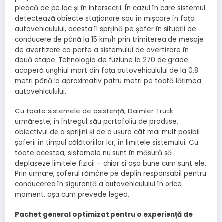
pleacă de pe loc și în intersecții. În cazul în care sistemul
detectează obiecte staționare sau în mișcare în fața
autovehiculului, acesta îl sprijină pe șofer în situații de
conducere de până la 15 km/h prin trimiterea de mesaje
de avertizare ca parte a sistemului de avertizare în
două etape. Tehnologia de fuziune la 270 de grade
acoperă unghiul mort din fața autovehiculului de la 0,8
metri până la aproximativ patru metri pe toată lățimea
autovehiculului.
Cu toate sistemele de asistență, Daimler Truck
urmărește, în întregul său portofoliu de produse,
obiectivul de a sprijini și de a ușura cât mai mult posibil
șoferii în timpul călătoriilor lor, în limitele sistemului. Cu
toate acestea, sistemele nu sunt în măsură să
deplaseze limitele fizicii – chiar și așa bune cum sunt ele.
Prin urmare, șoferul rămâne pe deplin responsabil pentru
conducerea în siguranță a autovehiculului în orice
moment, așa cum prevede legea.
Pachet general optimizat pentru o experiență de