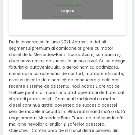
I agree
De la lansarea sa în iunie 2021, Actros L a definit
segmentul premium al camioanelor grele cu motor
diesel de la Mercedes-Benz Trucks. Acum, compania își
duce nava amiral de succes la un nou nivel: Cu un design
futurist al autovehiculului, o aerodinamică optimizată,
numeroase caracteristici de confort, motoare eficiente,
niveluri ridicate de dinamică de conducere și cele mai
recente sisteme de asistență, noul Actros L are tot ce-i
trebuie pentru a impresiona atât operatorii de flote, cât
și șoferii profesioniști. Camionul tradițional cu motor
diesel continuă astfel povestea de succes a acestei
serii de modele începută în 1996, reafirmând încă o dată
angajamentul Mercedes-Benz Trucks de a răspunde cât
mai bine nevoilor clienților și șoferilor acestora.
Obiectivul: Continuarea de a fi unul dintre pionierii din