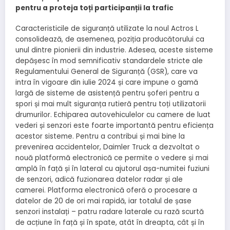
pentru a proteja toți participanții la trafic
Caracteristicile de siguranță utilizate la noul Actros L
consolidează, de asemenea, poziția producătorului ca
unul dintre pionierii din industrie. Adesea, aceste sisteme
depășesc în mod semnificativ standardele stricte ale
Regulamentului General de Siguranță (GSR), care va
intra în vigoare din iulie 2024 și care impune o gamă
largă de sisteme de asistență pentru șoferi pentru a
spori și mai mult siguranța rutieră pentru toți utilizatorii
drumurilor. Echiparea autovehiculelor cu camere de luat
vederi și senzori este foarte importantă pentru eficiența
acestor sisteme. Pentru a contribui și mai bine la
prevenirea accidentelor, Daimler Truck a dezvoltat o
nouă platformă electronică ce permite o vedere și mai
amplă în față și în lateral cu ajutorul așa-numitei fuziuni
de senzori, adică fuzionarea datelor radar și ale
camerei. Platforma electronică oferă o procesare a
datelor de 20 de ori mai rapidă, iar totalul de șase
senzori instalați – patru radare laterale cu rază scurtă
de acțiune în față și în spate, atât în dreapta, cât și în