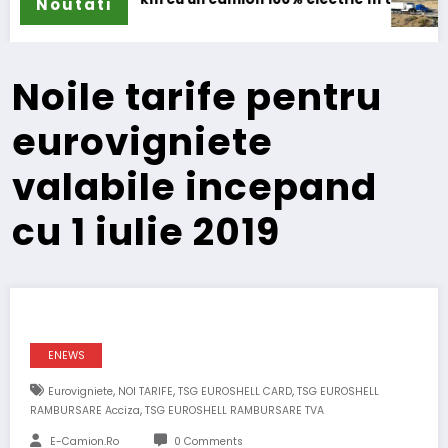
Noutati
Noile tarife pentru
eurovigniete
valabile incepand
cu 1 iulie 2019
ENEWS
,
,
,
Eurovigniete
NOI TARIFE
TSG EUROSHELL CARD
TSG EUROSHELL
,
RAMBURSARE Acciza
TSG EUROSHELL RAMBURSARE TVA
E-Camion.ro
0 Comments