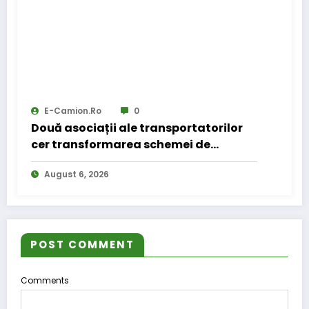
E-Camion.ro
0
Două asociații ale transportatorilor
cer transformarea schemei de
compensare a accizei în mecanism
August 6, 2026
permanent
POST COMMENT
Comments