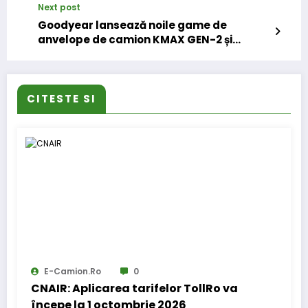
Next post
Goodyear lansează noile game de
anvelope de camion KMAX GEN-2 și
FUELMAX GEN-2
CITESTE SI
E-Camion.ro
0
CNAIR: Aplicarea tarifelor TollRo va
începe la 1 octombrie 2026