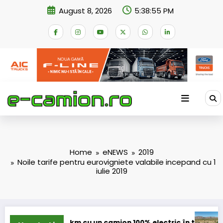
Skip
August 8, 2026
5:38:55 PM
to
content
Home
eNEWS
2019
Noile tarife pentru eurovigniete valabile incepand cu 1
iulie 2019
123 km cu un camion 100% electric în transport internațional
Proiectul Revoy pr