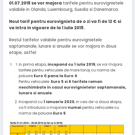
01.07.2019
se vor majora
tarifele pentru eurovignietele
valabile in Olanda, Luxembourg, Suedia si Danemarca.
Noul tarif pentru eurovignieta de o zi va fi de 12 € si
va intra in vigoare de la 1 iulie 2019.
Restul tarifelor valabile pentru eurovignietele
saptamanale, lunare si anuale se vor majora in doua
etape, astfel:
In prima etapa,
incepand cu 1 iulie 2019
, se vor majora
tarifele pentru vehiculele de mare tonaj cu norma de
poluare
Euro 0 pana la Euro 4
.
Pentru vehiculele
Euro 5 si 6 tarifele raman
neschimbate in cazul eurovignietelor saptamanale,
lunare si anuale
.
Incepand cu
1 ianuarie 2020
, in cea de-a doua etapa,
va fi introdusa o majorare
numai
pentru vehiculele cu
norma de poluare
Euro 5
.