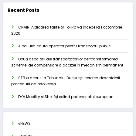
Recent Posts
CNAIR: Aplicarea tarifelor TollRo va începe la 1 octombrie
2026
Alba Iulia caută operator pentru transportul public
Două asociații ale transportatorilor cer transformarea
schemei de compensare a accizei în mecanism permanent
STB a depus la Tribunalul București cererea deschiderii
procedurii de insolvență
DKV Mobility și Shell își extind parteneriatul european
eNEWS