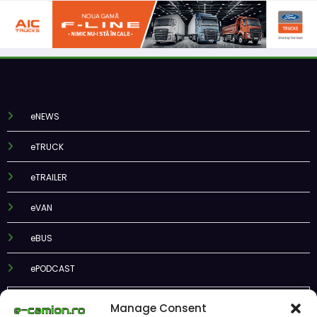
eNEWS
eTRUCK
eTRAILER
eVAN
eBUS
ePODCAST
Manage Consent