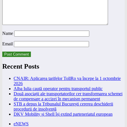
Name
Email
Recent Posts
CNAIR: Aplicarea tarifelor TollRo va începe la 1 octombrie
2026
Alba Iulia caută operator pentru transportul public
Două asociații ale transportatorilor cer transformarea schemei
de compensare a accizei în mecanism permanent
STB a depus la Tribunalul București cererea deschiderii
procedurii de insolvență
DKV Mobility și Shell își extind parteneriatul european
eNEWS