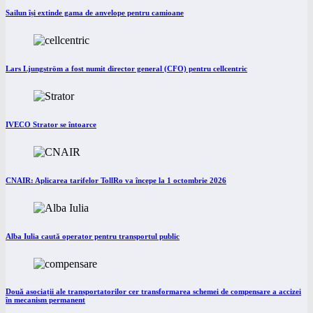
Sailun își extinde gama de anvelope pentru camioane
Lars Ljungström a fost numit director general (CFO) pentru cellcentric
IVECO Strator se întoarce
CNAIR: Aplicarea tarifelor TollRo va începe la 1 octombrie 2026
Alba Iulia caută operator pentru transportul public
Două asociații ale transportatorilor cer transformarea schemei de compensare a accizei
în mecanism permanent