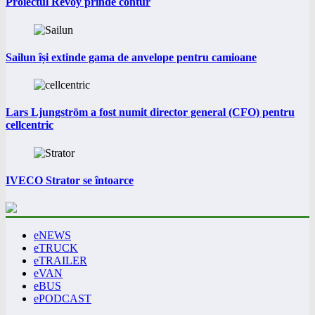
Proiectul Revoy prinde contur
Sailun își extinde gama de anvelope pentru camioane
Lars Ljungström a fost numit director general (CFO) pentru
cellcentric
IVECO Strator se întoarce
eNEWS
eTRUCK
eTRAILER
eVAN
eBUS
ePODCAST