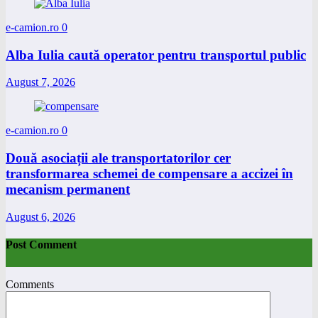
e-camion.ro
0
Alba Iulia caută operator pentru transportul public
August 7, 2026
e-camion.ro
0
Două asociații ale transportatorilor cer
transformarea schemei de compensare a accizei în
mecanism permanent
August 6, 2026
Post Comment
Comments