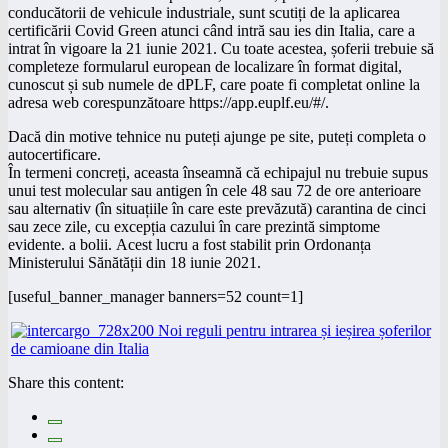
conducătorii de vehicule industriale, sunt scutiți de la aplicarea
certificării Covid Green atunci când intră sau ies din Italia, care a
intrat în vigoare la 21 iunie 2021. Cu toate acestea, șoferii trebuie să
completeze formularul european de localizare în format digital,
cunoscut și sub numele de dPLF, care poate fi completat online la
adresa web corespunzătoare https://app.euplf.eu/#/.
Dacă din motive tehnice nu puteți ajunge pe site, puteți completa o
autocertificare.
În termeni concreți, aceasta înseamnă că echipajul nu trebuie supus
unui test molecular sau antigen în cele 48 sau 72 de ore anterioare
sau alternativ (în situațiile în care este prevăzută) carantina de cinci
sau zece zile, cu excepția cazului în care prezintă simptome
evidente. a bolii. Acest lucru a fost stabilit prin Ordonanța
Ministerului Sănătății din 18 iunie 2021.
[useful_banner_manager banners=52 count=1]
Share this content: