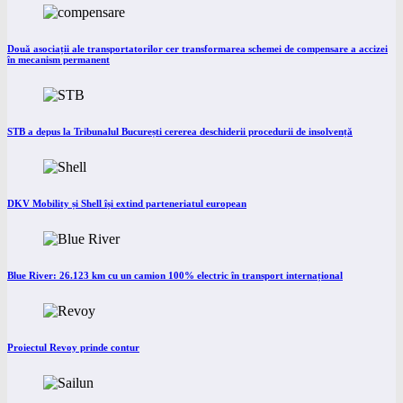
Două asociații ale transportatorilor cer transformarea schemei de compensare a accizei
în mecanism permanent
STB a depus la Tribunalul București cererea deschiderii procedurii de insolvență
DKV Mobility și Shell își extind parteneriatul european
Blue River: 26.123 km cu un camion 100% electric în transport internațional
Proiectul Revoy prinde contur