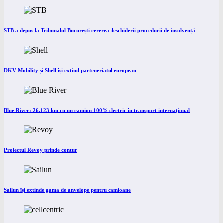
STB a depus la Tribunalul București cererea deschiderii procedurii de insolvență
DKV Mobility și Shell își extind parteneriatul european
Blue River: 26.123 km cu un camion 100% electric în transport internațional
Proiectul Revoy prinde contur
Sailun își extinde gama de anvelope pentru camioane