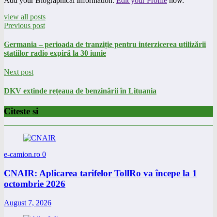
Add your Biographical Information.
Edit your Profile
now.
view all posts
Previous post
Germania – perioada de tranziție pentru interzicerea utilizării
statiilor radio expiră la 30 iunie
Next post
DKV extinde rețeaua de benzinării în Lituania
Citeste si
e-camion.ro
0
CNAIR: Aplicarea tarifelor TollRo va începe la 1
octombrie 2026
August 7, 2026