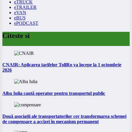
eTRUCK
eTRAILER
eVAN
eBUS
ePODCAST
Citeste si
CNAIR: Aplicarea tarifelor TollRo va începe la 1 octombrie
2026
Alba Iulia caută operator pentru transportul public
Două asociații ale transportatorilor cer transformarea schemei
de compensare a accizei în mecanism permanent