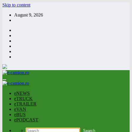
Skip to content
August 9, 2026
eNEWS
eTRUCK
eTRAILER
eVAN
eBUS
ePODCAST