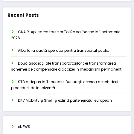
Recent Posts
CNAIR: Aplicarea tarifelor TollRo va începe la 1 octombrie
2026
Alba Iulia caută operator pentru transportul public
Două asociații ale transportatorilor cer transformarea
schemei de compensare a accizei în mecanism permanent
STB a depus la Tribunalul București cererea deschiderii
procedurii de insolvență
DKV Mobility și Shell își extind parteneriatul european
eNEWS