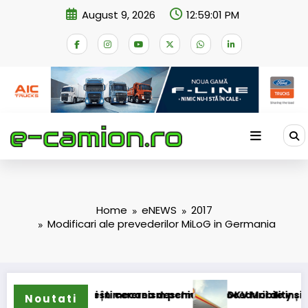
Skip
August 9, 2026
12:59:01 PM
to
content
Home
eNEWS
2017
Modificari ale prevederilor MiLoG in Germania
izei în mecanism permanent
rești cererea deschiderii procedurii de insolvență
DKV Mobility și Shell își extind p
Noutati