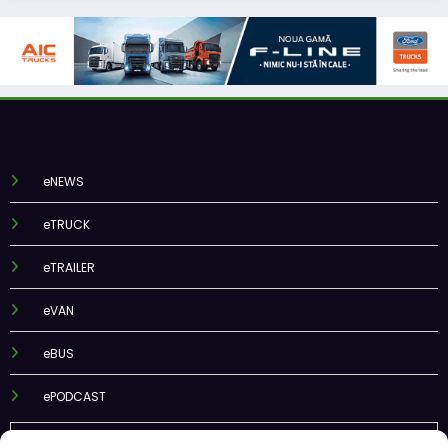
eNEWS
eTRUCK
eTRAILER
eVAN
eBUS
ePODCAST