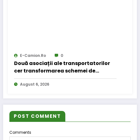
E-Camion.ro
0
Două asociații ale transportatorilor
cer transformarea schemei de
compensare a accizei în mecanism
August 6, 2026
permanent
POST COMMENT
Comments