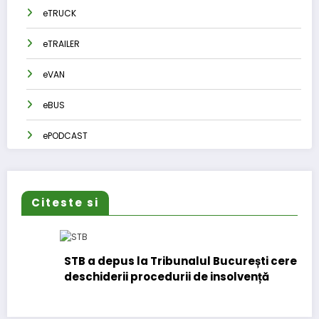
eTRUCK
eTRAILER
eVAN
eBUS
ePODCAST
Citeste si
STB a depus la Tribunalul București cererea
deschiderii procedurii de insolvență