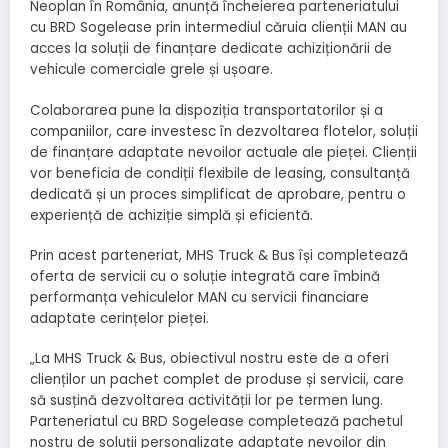
Neoplan în România, anunță încheierea parteneriatului
cu BRD Sogelease prin intermediul căruia clienții MAN au
acces la soluții de finanțare dedicate achiziționării de
vehicule comerciale grele și ușoare.
Colaborarea pune la dispoziția transportatorilor și a
companiilor, care investesc în dezvoltarea flotelor, soluții
de finanțare adaptate nevoilor actuale ale pieței. Clienții
vor beneficia de condiții flexibile de leasing, consultanță
dedicată și un proces simplificat de aprobare, pentru o
experiență de achiziție simplă și eficientă.
Prin acest parteneriat, MHS Truck & Bus își completează
oferta de servicii cu o soluție integrată care îmbină
performanța vehiculelor MAN cu servicii financiare
adaptate cerințelor pieței.
„La MHS Truck & Bus, obiectivul nostru este de a oferi
clienților un pachet complet de produse și servicii, care
să susțină dezvoltarea activității lor pe termen lung.
Parteneriatul cu BRD Sogelease completează pachetul
nostru de soluții personalizate adaptate nevoilor din