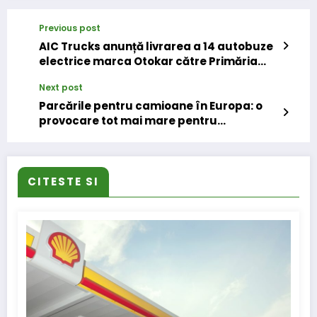
Previous post
AIC Trucks anunță livrarea a 14 autobuze
electrice marca Otokar către Primăria
Reșița
Next post
Parcările pentru camioane în Europa: o
provocare tot mai mare pentru
transportatori. Descarcă gratuit ghidul
Eurowag
CITESTE SI