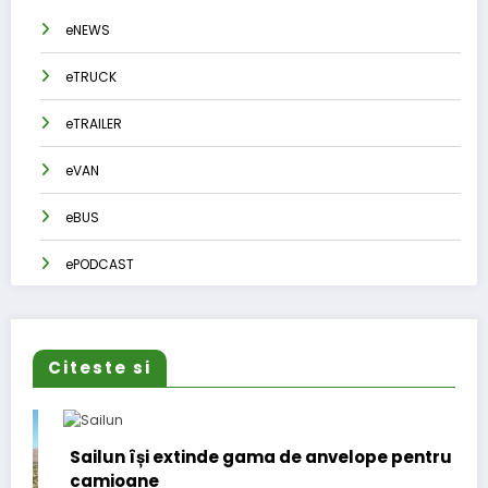
eNEWS
eTRUCK
eTRAILER
eVAN
eBUS
ePODCAST
Citeste si
Sailun își extinde gama de anvelope pentru
camioane