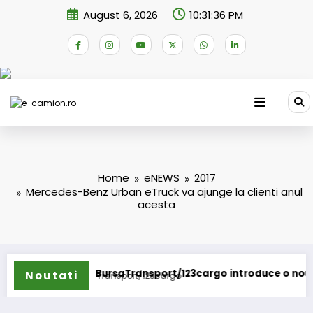
Skip
August 6, 2026
10:31:36 PM
to
content
Home
eNEWS
2017
Mercedes-Benz Urban eTruck va ajunge la clienti anul
acesta
BursaTransport/123cargo introduce o nouă funcționalita
Noutati