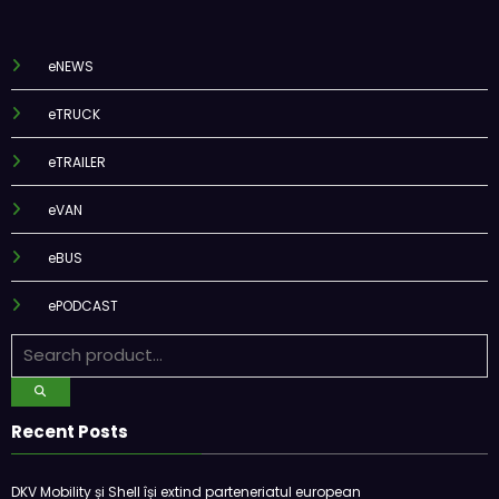
eNEWS
eTRUCK
eTRAILER
eVAN
eBUS
ePODCAST
Recent Posts
DKV Mobility și Shell își extind parteneriatul european