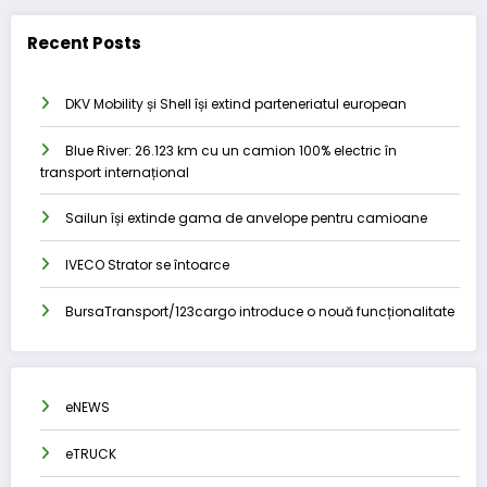
Recent Posts
DKV Mobility și Shell își extind parteneriatul european
Blue River: 26.123 km cu un camion 100% electric în
transport internațional
Sailun își extinde gama de anvelope pentru camioane
IVECO Strator se întoarce
BursaTransport/123cargo introduce o nouă funcționalitate
eNEWS
eTRUCK