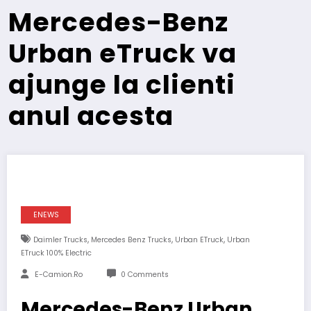
Mercedes-Benz
Urban eTruck va
ajunge la clienti
anul acesta
ENEWS
,
,
,
Daimler Trucks
Mercedes Benz Trucks
Urban ETruck
Urban
ETruck 100% Electric
E-Camion.ro
0 Comments
Mercedes-Benz Urban