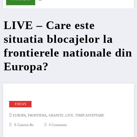
LIVE – Care este
situatia blocajelor la
frontierele nationale din
Europa?
ENEWS
,
,
,
,
EUROPA
FRONTIERA
GRANITE
LIVE
TIMPI ASTEPTARE
E-Camion.ro
0 Comments