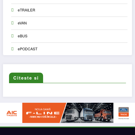
eTRAILER
eVAN
eBUS
ePODCAST
Citeste si