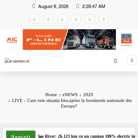
Skip
August 8, 2026
2:28:48 AM
to
content
Home
eNEWS
2020
LIVE – Care este situatia blocajelor la frontierele nationale din
Europa?
Blue River: 26.123 km cu un camion 100% electric în transport internaț
Pro
Noutati