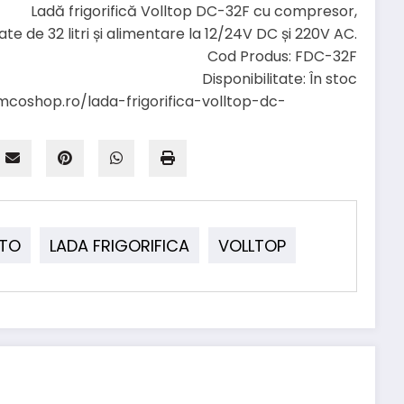
Ladă frigorifică Volltop DC-32F cu compresor,
te de 32 litri și alimentare la 12/24V DC și 220V AC.
Cod Produs:
FDC-32F
Disponibilitate:
În stoc
mcoshop.ro/lada-frigorifica-volltop-dc-
UTO
LADA FRIGORIFICA
VOLLTOP