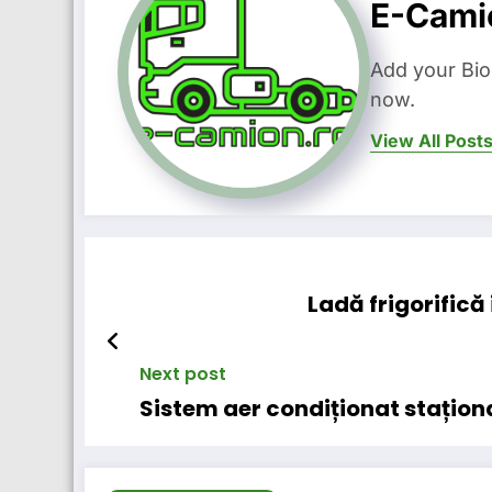
E-Cami
Add your Bio
now.
View All Post
Ladă frigorifică
Next post
Sistem aer condiționat stațio