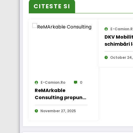
CITESTE SI
E-Camion.r
DKV Mobili
schimbări l
conducerii
October 24,
E-Camion.ro
0
ReMArkable
Consulting propune
un nou standard
etic în recrutarea
November 27, 2025
pentru transporturi