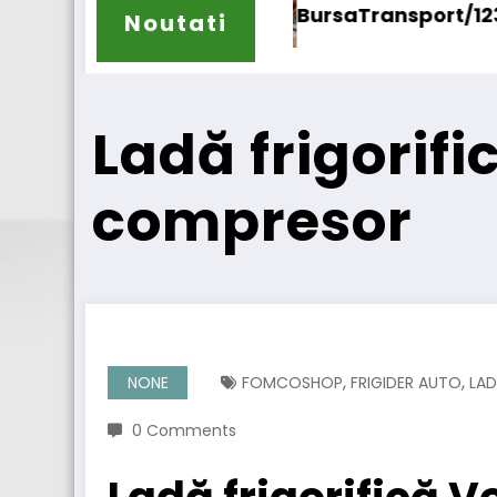
aTransport/123cargo introduce o nouă funcțion
Daimler
Noutati
Ladă frigorif
compresor
,
,
NONE
FOMCOSHOP
FRIGIDER AUTO
LAD
0 Comments