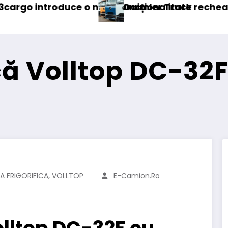
alitate
 Truck recheamă în service peste 131.000 de 
DKV Mobili
ică Volltop DC-32
,
A FRIGORIFICA
VOLLTOP
E-Camion.ro