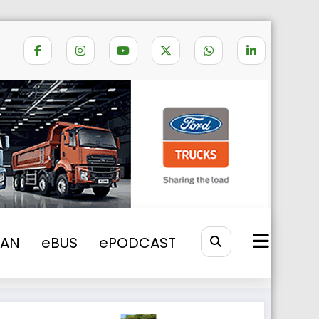
gorifică Volltop DC-32F cu compresor
VAN
eBUS
ePODCAST