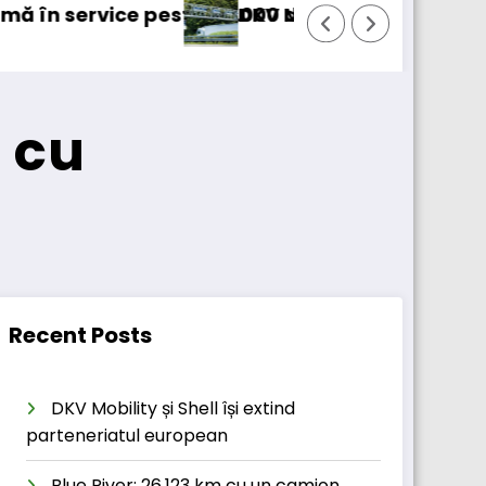
camioane
ty achiziționează pachetul majoritar de acțiuni 
Windrose int
F cu
Recent Posts
DKV Mobility și Shell își extind
parteneriatul european
Blue River: 26.123 km cu un camion