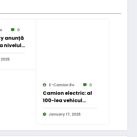
o
0
ty anunță
a nivelul
 2025
E-Camion.ro
0
Camion electric: al
100-lea vehicul
electric pentru
Dachser
January 17, 2025