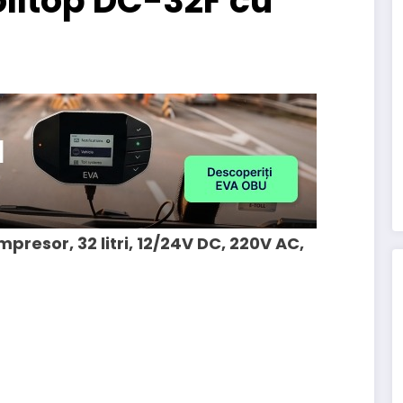
olltop DC-32F cu
presor, 32 litri, 12/24V DC, 220V AC,