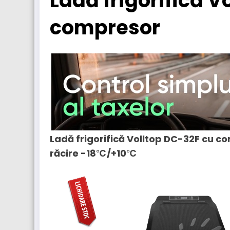
Ladă frigorifică V
compresor
Ladă frigorifică Volltop DC-32F cu com
răcire -18℃/+10℃