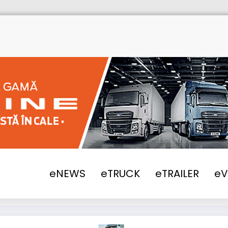
Home
NONE
2020
Ladă fri
eNEWS
eTRUCK
eTRAILER
e