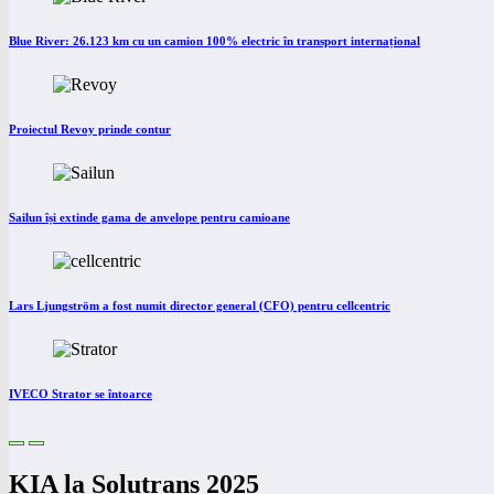
Blue River: 26.123 km cu un camion 100% electric în transport internațional
Proiectul Revoy prinde contur
Sailun își extinde gama de anvelope pentru camioane
Lars Ljungström a fost numit director general (CFO) pentru cellcentric
IVECO Strator se întoarce
KIA la Solutrans 2025