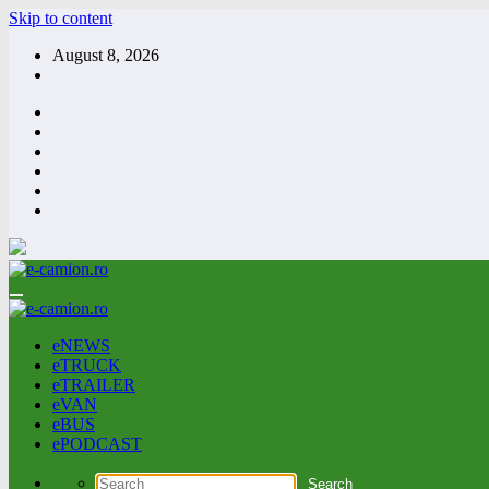
Skip to content
August 8, 2026
eNEWS
eTRUCK
eTRAILER
eVAN
eBUS
ePODCAST