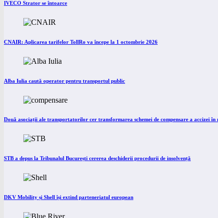
IVECO Strator se întoarce
CNAIR: Aplicarea tarifelor TollRo va începe la 1 octombrie 2026
Alba Iulia caută operator pentru transportul public
Două asociații ale transportatorilor cer transformarea schemei de compensare a accizei î
STB a depus la Tribunalul București cererea deschiderii procedurii de insolvență
DKV Mobility și Shell își extind parteneriatul european