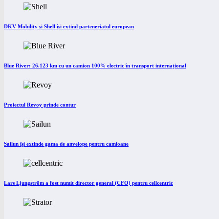
DKV Mobility și Shell își extind parteneriatul european
Blue River: 26.123 km cu un camion 100% electric în transport internațional
Proiectul Revoy prinde contur
Sailun își extinde gama de anvelope pentru camioane
Lars Ljungström a fost numit director general (CFO) pentru cellcentric