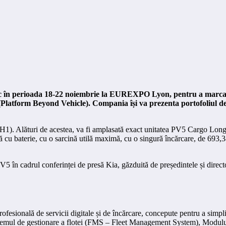
c în perioada 18-22 noiembrie la EUREXPO Lyon, pentru a marca a
Platform Beyond Vehicle). Compania își va prezenta portofoliul de 
L2H1). Alături de acestea, va fi amplasată exact unitatea PV5 Car
tă cu baterie, cu o sarcină utilă maximă, cu o singură încărcare, de 693,3
5 în cadrul conferinței de presă Kia, găzduită de președintele și direct
sională de servicii digitale și de încărcare, concepute pentru a simplific
istemul de gestionare a flotei (FMS – Fleet Management System), Modulu