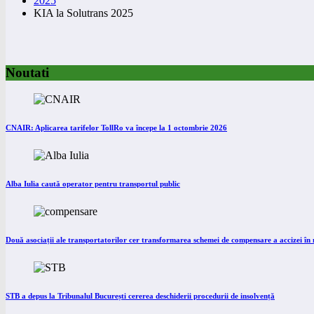
2025
KIA la Solutrans 2025
Noutati
CNAIR: Aplicarea tarifelor TollRo va începe la 1 octombrie 2026
Alba Iulia caută operator pentru transportul public
Două asociații ale transportatorilor cer transformarea schemei de compensare a accizei î
STB a depus la Tribunalul București cererea deschiderii procedurii de insolvență