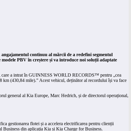
ngajamentul continuu al mărcii de a redefini segmentul
modele PBV în creștere și va introduce noi soluții adaptate
go Long care a intrat în GUINNESS WORLD RECORDS™ pentru „cea
8 km (430,84 mile).” Acest vehicul, deținător al recordului își va face
orul general al Kia Europe, Marc Hedrich, și de directorul operațional,
a gestionarea flotei și a accelera electrificarea pentru clienții
l Business din aplicația Kia și Kia Charge for Business.