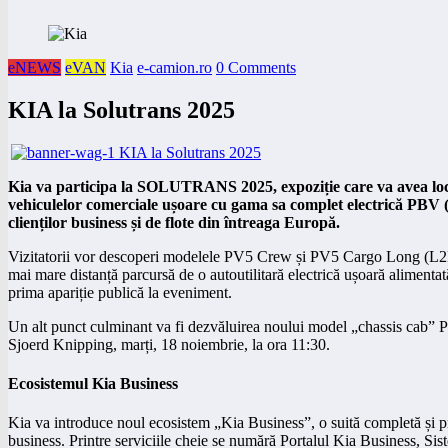
eNEWS
eVAN
Kia
e-camion.ro
0 Comments
KIA la Solutrans 2025
Kia va participa la SOLUTRANS 2025, expoziție care va avea lo
vehiculelor comerciale ușoare cu gama sa complet electrică PBV (
clienților business și de flote din întreaga Europă.
Vizitatorii vor descoperi modelele PV5 Crew și PV5 Cargo Long (
mai mare distanță parcursă de o autoutilitară electrică ușoară alimenta
prima apariție publică la eveniment.
Un alt punct culminant va fi dezvăluirea noului model „chassis cab” PV
Sjoerd Knipping, marți, 18 noiembrie, la ora 11:30.
Ecosistemul Kia Business
Kia va introduce noul ecosistem „Kia Business”, o suită completă și profe
business. Printre serviciile cheie se numără Portalul Kia Business, S