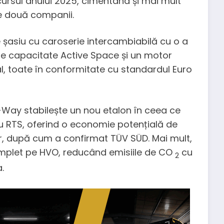
cursul anului 2025, cimentând și mai mult
e două companii.
 șasiu cu caroserie intercambiabilă cu o a
re capacitate Active Space și un motor
al, toate în conformitate cu standardul Euro
Way stabilește un nou etalon în ceea ce
ru RTS, oferind o economie potențială de
r, după cum a confirmat TÜV SÜD. Mai mult,
mplet pe HVO, reducând emisiile de CO
cu
2
.