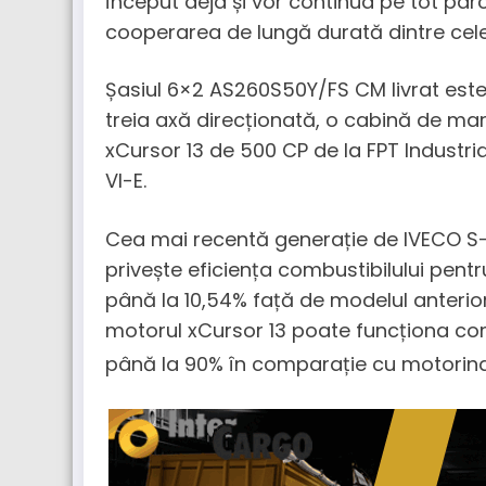
început deja și vor continua pe tot par
cooperarea de lungă durată dintre cel
Șasiul 6×2 AS260S50Y/FS CM livrat este
treia axă direcționată, o cabină de ma
xCursor 13 de 500 CP de la FPT Industri
VI-E.
Cea mai recentă generație de IVECO S-
privește eficiența combustibilului pent
până la 10,54% față de modelul anterio
motorul xCursor 13 poate funcționa co
până la 90% în comparație cu motorina