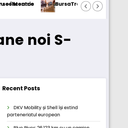
23cargo introduce o nouă funcționalitate
Daimler Truck rech
ane noi S-
Recent Posts
DKV Mobility și Shell își extind
parteneriatul european
Blue River: 26.123 km cu un camion