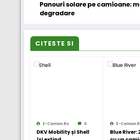
Panouri solare pe camioane: ma
degradare
CITESTE SI
E-Camion.ro
0
E-Camion.r
DKV Mobility și Shell
Blue River:
își extind
cu un cami