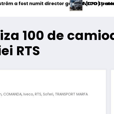
CFO) pentru cellcentric
CO Strator se întoarce
BursaTransport/1
iza 100 de camio
ei RTS
,
,
,
,
,
n
COMANDA
Iveco
RTS
Soferi
TRANSPORT MARFA