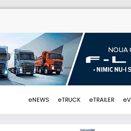
me
eTRUCK
2025
IVECO va furniza 100 
eNEWS
eTRUCK
eTRAILER
e