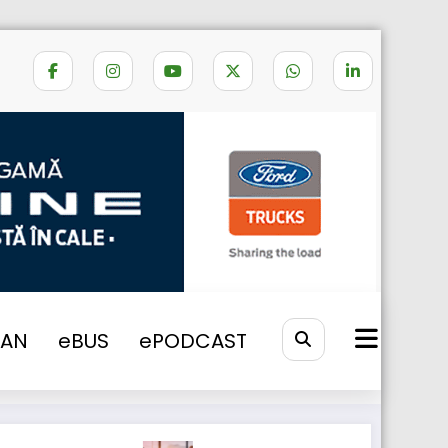
de camioane noi S-Way companiei RTS
VAN
eBUS
ePODCAST