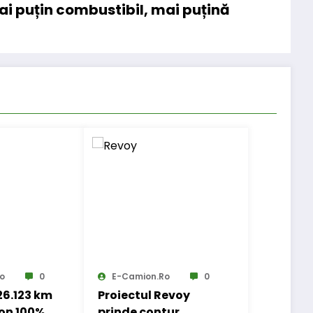
i puțin combustibil, mai puțină
o
0
E-Camion.ro
0
 26.123 km
Proiectul Revoy
on 100%
prinde contur