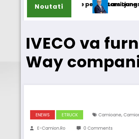
 camioane
Lars Ljungström a fost numit director general (
IVE
Noutati
IVECO va furn
Way compani
,
ENEWS
ETRUCK
Camioane
Camio
E-Camion.ro
0 Comments