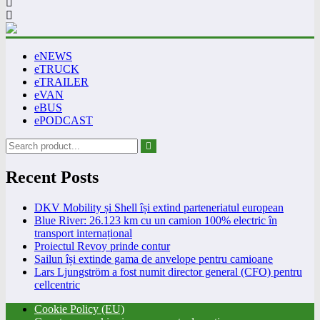
eNEWS
eTRUCK
eTRAILER
eVAN
eBUS
ePODCAST
Recent Posts
DKV Mobility și Shell își extind parteneriatul european
Blue River: 26.123 km cu un camion 100% electric în
transport internațional
Proiectul Revoy prinde contur
Sailun își extinde gama de anvelope pentru camioane
Lars Ljungström a fost numit director general (CFO) pentru
cellcentric
Cookie Policy (EU)