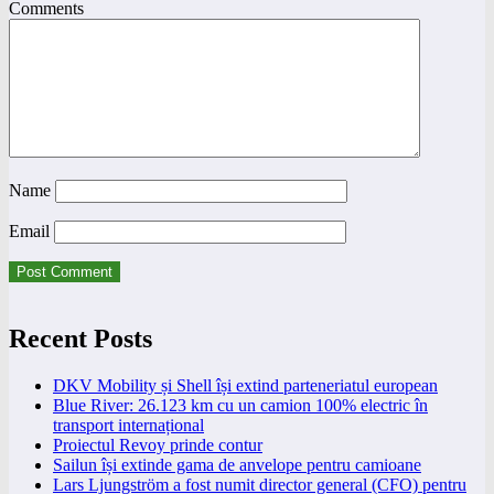
Comments
Name
Email
Recent Posts
DKV Mobility și Shell își extind parteneriatul european
Blue River: 26.123 km cu un camion 100% electric în
transport internațional
Proiectul Revoy prinde contur
Sailun își extinde gama de anvelope pentru camioane
Lars Ljungström a fost numit director general (CFO) pentru