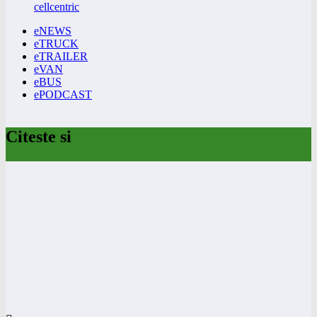
cellcentric
eNEWS
eTRUCK
eTRAILER
eVAN
eBUS
ePODCAST
Citeste si