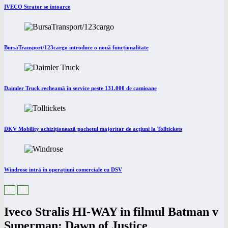
IVECO Strator se întoarce
BursaTransport/123cargo introduce o nouă funcționalitate
Daimler Truck recheamă în service peste 131.000 de camioane
DKV Mobility achiziționează pachetul majoritar de acțiuni la Tolltickets
Windrose intră în operațiuni comerciale cu DSV
Iveco Stralis HI-WAY in filmul Batman v
Superman: Dawn of Justice