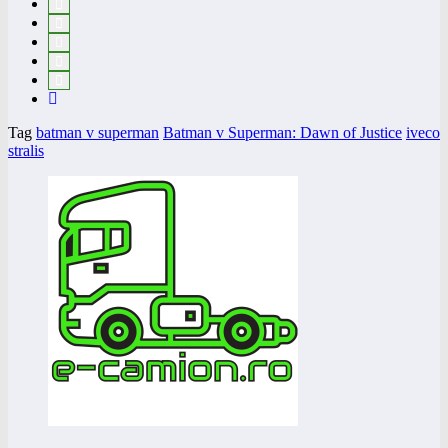
Tag
batman v superman
Batman v Superman: Dawn of Justice
iveco
stralis