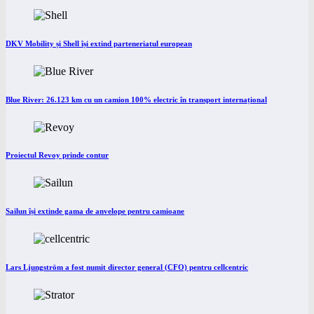
DKV Mobility și Shell își extind parteneriatul european
Blue River: 26.123 km cu un camion 100% electric în transport internațional
Proiectul Revoy prinde contur
Sailun își extinde gama de anvelope pentru camioane
Lars Ljungström a fost numit director general (CFO) pentru cellcentric