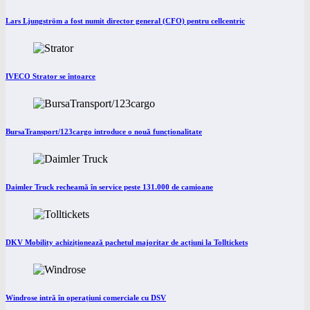
Lars Ljungström a fost numit director general (CFO) pentru cellcentric
IVECO Strator se întoarce
BursaTransport/123cargo introduce o nouă funcționalitate
Daimler Truck recheamă în service peste 131.000 de camioane
DKV Mobility achiziționează pachetul majoritar de acțiuni la Tolltickets
Windrose intră în operațiuni comerciale cu DSV