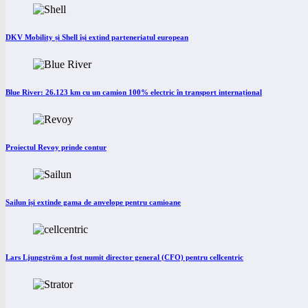
DKV Mobility și Shell își extind parteneriatul european
Blue River: 26.123 km cu un camion 100% electric în transport internațional
Proiectul Revoy prinde contur
Sailun își extinde gama de anvelope pentru camioane
Lars Ljungström a fost numit director general (CFO) pentru cellcentric