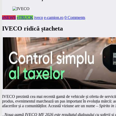
eNEWS
eTRUCK
iveco
e-camion.ro
0 Comments
IVECO ridică ștacheta
IVECO prezintă cea mai recentă gamă de vehicule și oferta de servici
produs, evenimentul marchează un pas important în evoluția mărcii: ace
afacerilor și a comunităților. Această viziune are un nume –
Spirito i
„Noua gamă IVECO MY 2026 este rezultatul dialogului cu șoferii și cu o