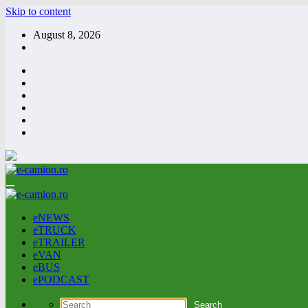
Skip to content
August 8, 2026
eNEWS
eTRUCK
eTRAILER
eVAN
eBUS
ePODCAST