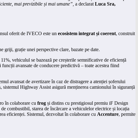
ficiente, mai previzibile și mai umane”,
a declarat
Luca Sra,
spunsul oferit de IVECO este un
ecosistem integrat și coerent
, construit
e griji, grație unei perspective clare, bazate pe date.
1%, vehiculul se bazează pe creșterile semnificative de eficiență
funcții avansate de conducere predictivă – toate acestea fiind
mul avansat de avertizare în caz de distragere a atenției șoferului
us, sistemul Highway Assist asigură menținerea camionului în siguranță
zero în colaborare cu
frog
și distins cu prestigiosul premiu iF Design
 combustibil, starea de încărcare a vehiculelor electrice și locația
ea eficienței. Sistemul, dezvoltat în colaborare cu
Accenture
, permite