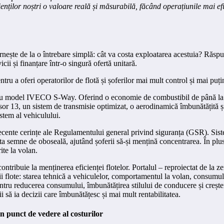
lienților noștri o valoare reală și măsurabilă, făcând operațiunile mai e
pornește de la o întrebare simplă: cât va costa exploatarea acestuia? Ră
icii și finanțare într-o singură ofertă unitară.
ru a oferi operatorilor de flotă și șoferilor mai mult control și mai puțin
 nou model IVECO S‑Way. Oferind o economie de combustibil de până la 1
 13, un sistem de transmisie optimizat, o aerodinamică îmbunătățită și 
istem al vehiculului.
 recente cerințe ale Regulamentului general privind siguranța (GSR). Siste
a semne de oboseală, ajutând șoferii să-și mențină concentrarea. În pl
ite la volan.
ontribuie la menținerea eficienței flotelor. Portalul – reproiectat de la 
flote: starea tehnică a vehiculelor, comportamentul la volan, consumul de
tru reducerea consumului, îmbunătățirea stilului de conducere și creșter
 să ia decizii care îmbunătățesc și mai mult rentabilitatea.
in punct de vedere al costurilor