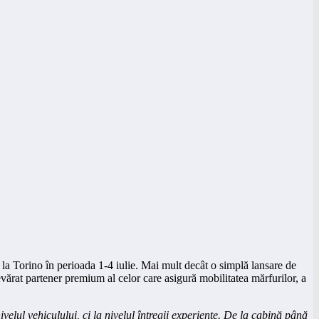
ă la Torino în perioada 1-4 iulie. Mai mult decât o simplă lansare de
ărat partener premium al celor care asigură mobilitatea mărfurilor, a
elul vehiculului, ci la nivelul întregii experiențe. De la cabină până