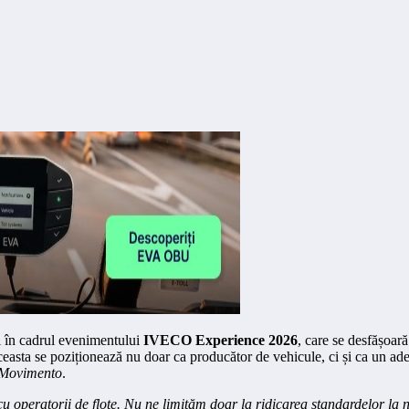
i în cadrul evenimentului
IVECO Experience 2026
, care se desfășoar
asta se poziționează nu doar ca producător de vehicule, ci și ca un adev
n Movimento
.
peratorii de flote. Nu ne limităm doar la ridicarea standardelor la niv