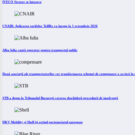
IVECO Strator se întoarce
CNAIR: Aplicarea tarifelor TollRo va începe la 1 octombrie 2026
Alba Iulia caută operator pentru transportul public
Două asociații ale transportatorilor cer transformarea schemei de compensare a accizei î
STB a depus la Tribunalul București cererea deschiderii procedurii de insolvență
DKV Mobility și Shell își extind parteneriatul european