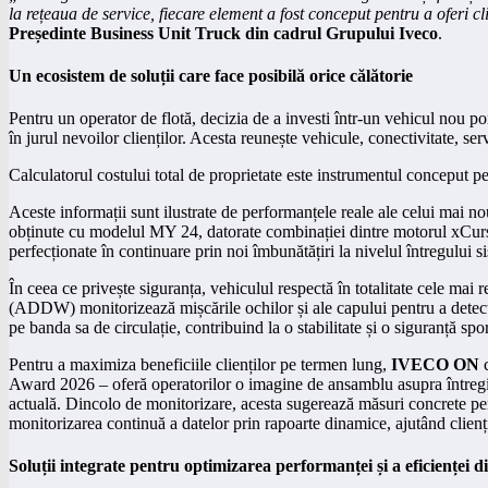
la rețeaua de service, fiecare element a fost conceput pentru a oferi c
Președinte Business Unit Truck din cadrul Grupului Iveco
.
Un ecosistem de soluții care face posibilă orice călătorie
Pentru un operator de flotă, decizia de a investi într-un vehicul nou 
în jurul nevoilor clienților. Acesta reunește vehicule, conectivitate, serv
Calculatorul costului total de proprietate este instrumentul conceput pent
Aceste informații sunt ilustrate de performanțele reale ale celui mai
obținute cu modelul MY 24, datorate combinației dintre motorul xCursor
perfecționate în continuare prin noi îmbunătățiri la nivelul întregului s
În ceea ce privește siguranța, vehiculul respectă în totalitate cele mai
(ADDW) monitorizează mișcările ochilor și ale capului pentru a detect
pe banda sa de circulație, contribuind la o stabilitate și o siguranță spor
Pentru a maximiza beneficiile clienților pe termen lung,
IVECO ON
c
Award 2026 – oferă operatorilor o imagine de ansamblu asupra întregii 
actuală. Dincolo de monitorizare, acesta sugerează măsuri concrete pen
monitorizarea continuă a datelor prin rapoarte dinamice, ajutând clienții
Soluții integrate pentru optimizarea performanței și a eficienței d