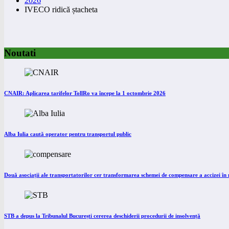
2026
IVECO ridică ștacheta
Noutati
CNAIR: Aplicarea tarifelor TollRo va începe la 1 octombrie 2026
Alba Iulia caută operator pentru transportul public
Două asociații ale transportatorilor cer transformarea schemei de compensare a accizei î
STB a depus la Tribunalul București cererea deschiderii procedurii de insolvență