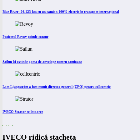
Blue River: 26.123 km cu un camion 100% electric în transport internațional
Proiectul Revoy prinde contur
Sailun își extinde gama de anvelope pentru camioane
Lars Ljungström a fost numit director general (CFO) pentru cellcentric
IVECO Strator se întoarce
IVECO ridică ștacheta