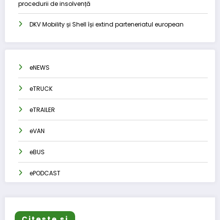
procedurii de insolvență
DKV Mobility și Shell își extind parteneriatul european
eNEWS
eTRUCK
eTRAILER
eVAN
eBUS
ePODCAST
Citeste si