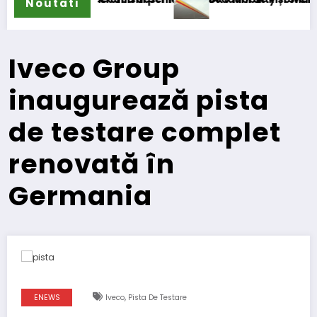
Noutati
Iveco Group
inaugurează pista
de testare complet
renovată în
Germania
,
ENEWS
Iveco
Pista De Testare