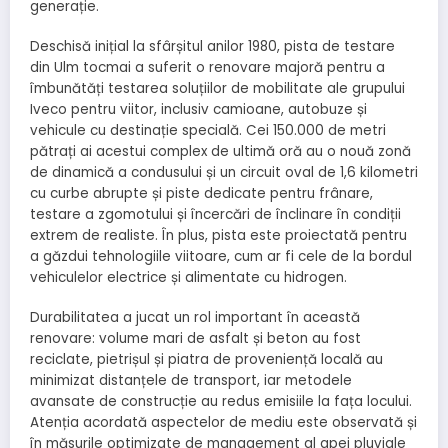
generație.
Deschisă inițial la sfârșitul anilor 1980, pista de testare
din Ulm tocmai a suferit o renovare majoră pentru a
îmbunătăți testarea soluțiilor de mobilitate ale grupului
Iveco pentru viitor, inclusiv camioane, autobuze și
vehicule cu destinație specială. Cei 150.000 de metri
pătrați ai acestui complex de ultimă oră au o nouă zonă
de dinamică a condusului și un circuit oval de 1,6 kilometri
cu curbe abrupte și piste dedicate pentru frânare,
testare a zgomotului și încercări de înclinare în condiții
extrem de realiste. În plus, pista este proiectată pentru
a găzdui tehnologiile viitoare, cum ar fi cele de la bordul
vehiculelor electrice și alimentate cu hidrogen.
Durabilitatea a jucat un rol important în această
renovare: volume mari de asfalt și beton au fost
reciclate, pietrișul și piatra de proveniență locală au
minimizat distanțele de transport, iar metodele
avansate de construcție au redus emisiile la fața locului.
Atenția acordată aspectelor de mediu este observată și
în măsurile optimizate de management al apei pluviale