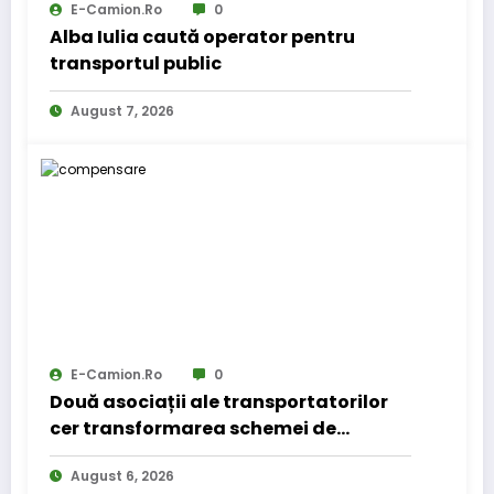
E-Camion.ro
0
Alba Iulia caută operator pentru
transportul public
August 7, 2026
E-Camion.ro
0
Două asociații ale transportatorilor
cer transformarea schemei de
compensare a accizei în mecanism
August 6, 2026
permanent