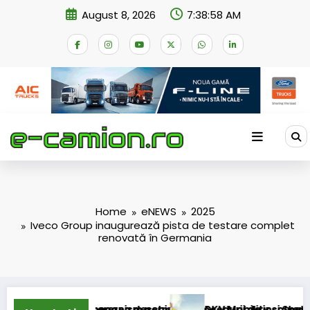
Skip
August 8, 2026
7:38:58 AM
to
content
Home
eNEWS
2025
Iveco Group inaugurează pista de testare complet
renovată în Germania
 în mecanism permanent
i cererea deschiderii procedurii de insolvență
DKV Mobility și Shell își extind parte