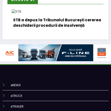
STB a depus la Tribunalul București cererea
deschiderii procedurii de insolvență
eNEWS
eTRUCK
eTRAILER