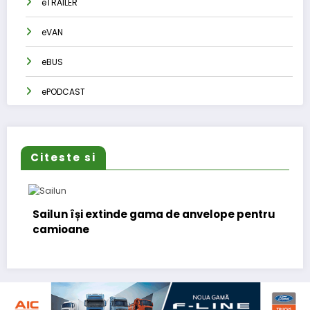
eTRAILER
eVAN
eBUS
ePODCAST
Citeste si
ilun își extinde gama de anvelope pentru
Lars Lj
mioane
(CFO) p