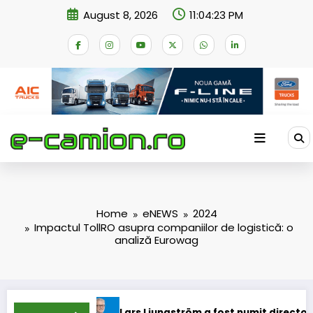
Skip
August 8, 2026
11:04:24 PM
to
content
Home
eNEWS
2024
Impactul TollRO asupra companiilor de logistică: o
analiză Eurowag
Lars Ljungström a fost numit director general (CFO) pentru c