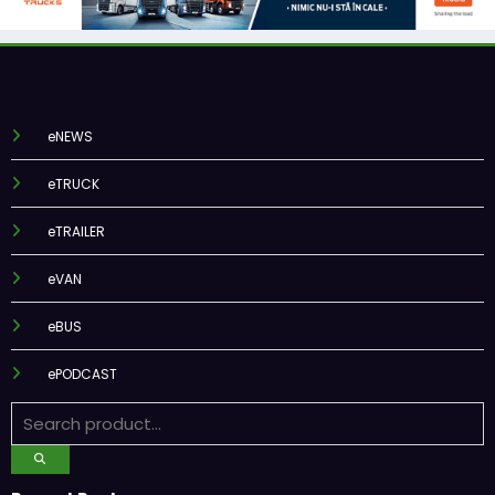
eNEWS
eTRUCK
eTRAILER
eVAN
eBUS
ePODCAST