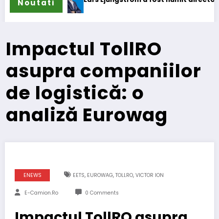
Noutati
IV
Impactul TollRO
asupra companiilor
de logistică: o
analiză Eurowag
,
,
,
ENEWS
EETS
EUROWAG
TOLLRO
VICTOR ION
E-Camion.ro
0 Comments
Impactul TollRO asupra