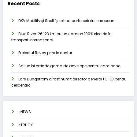
Recent Posts
DKV Mobility și Shell își extind parteneriatul european
Blue River: 26.123 km cu un camion 100% electric în
transport internațional
Proiectul Revoy prinde contur
Sailun își extinde gama de anvelope pentru camioane
Lars Ljungström a fost numit director general (CFO) pentru
cellcentric
eNEWS
eTRUCK