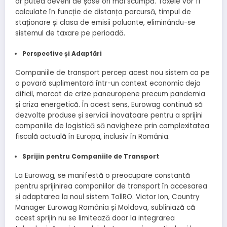
ar putea deveni de șase ori mai scumpă. Taxele vor fi
calculate în funcție de distanța parcursă, timpul de
staționare și clasa de emisii poluante, eliminându-se
sistemul de taxare pe perioadă.
Perspective și Adaptări
Companiile de transport percep acest nou sistem ca pe
o povară suplimentară într-un context economic deja
dificil, marcat de crize paneuropene precum pandemia
și criza energetică. În acest sens, Eurowag continuă să
dezvolte produse și servicii inovatoare pentru a sprijini
companiile de logistică să navigheze prin complexitatea
fiscală actuală în Europa, inclusiv în România.
Sprijin pentru Companiile de Transport
La Eurowag, se manifestă o preocupare constantă
pentru sprijinirea companiilor de transport în accesarea
și adaptarea la noul sistem TollRO. Victor Ion, Country
Manager Eurowag România și Moldova, subliniază că
acest sprijin nu se limitează doar la integrarea