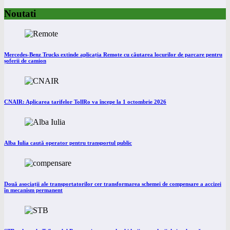
Noutati
Mercedes-Benz Trucks extinde aplicația Remote cu căutarea locurilor de parcare pentru
șoferii de camion
CNAIR: Aplicarea tarifelor TollRo va începe la 1 octombrie 2026
Alba Iulia caută operator pentru transportul public
Două asociații ale transportatorilor cer transformarea schemei de compensare a accizei
în mecanism permanent