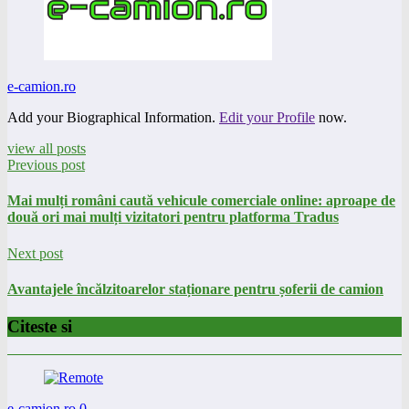
e-camion.ro
Add your Biographical Information.
Edit your Profile
now.
view all posts
Previous post
Mai mulți români caută vehicule comerciale online: aproape de
două ori mai mulți vizitatori pentru platforma Tradus
Next post
Avantajele încălzitoarelor staționare pentru șoferii de camion
Citeste si
e-camion.ro
0