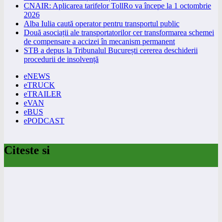
CNAIR: Aplicarea tarifelor TollRo va începe la 1 octombrie
2026
Alba Iulia caută operator pentru transportul public
Două asociații ale transportatorilor cer transformarea schemei
de compensare a accizei în mecanism permanent
STB a depus la Tribunalul București cererea deschiderii
procedurii de insolvență
eNEWS
eTRUCK
eTRAILER
eVAN
eBUS
ePODCAST
Citeste si