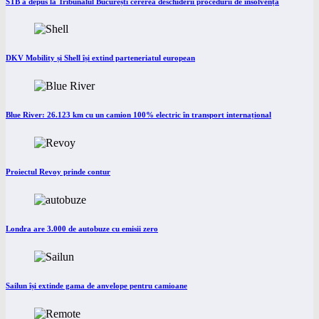
STB a depus la Tribunalul București cererea deschiderii procedurii de insolvență
DKV Mobility și Shell își extind parteneriatul european
Blue River: 26.123 km cu un camion 100% electric în transport internațional
Proiectul Revoy prinde contur
Londra are 3.000 de autobuze cu emisii zero
Sailun își extinde gama de anvelope pentru camioane