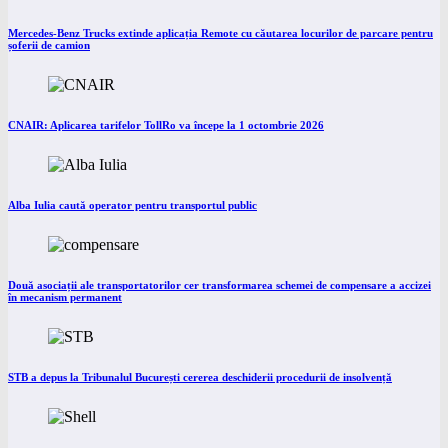
Mercedes-Benz Trucks extinde aplicația Remote cu căutarea locurilor de parcare pentru
șoferii de camion
CNAIR: Aplicarea tarifelor TollRo va începe la 1 octombrie 2026
Alba Iulia caută operator pentru transportul public
Două asociații ale transportatorilor cer transformarea schemei de compensare a accizei
în mecanism permanent
STB a depus la Tribunalul București cererea deschiderii procedurii de insolvență