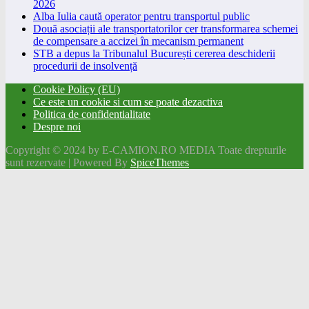
Două asociații ale transportatorilor cer transformarea schemei
de compensare a accizei în mecanism permanent
STB a depus la Tribunalul București cererea deschiderii
procedurii de insolvență
Cookie Policy (EU)
Ce este un cookie si cum se poate dezactiva
Politica de confidentialitate
Despre noi
Copyright © 2024 by E-CAMION.RO MEDIA Toate drepturile
sunt rezervate | Powered By
SpiceThemes