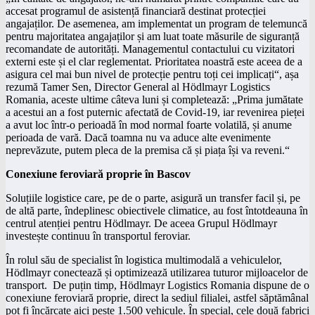
accesat programul de asistență financiară destinat protecției
angajaților. De asemenea, am implementat un program de telemuncă
pentru majoritatea angajaților și am luat toate măsurile de siguranță
recomandate de autorități. Managementul contactului cu vizitatori
externi este și el clar reglementat. Prioritatea noastră este aceea de a
asigura cel mai bun nivel de protecție pentru toți cei implicați“, așa
rezumă Tamer Sen, Director General al Hödlmayr Logistics
Romania, aceste ultime câteva luni și completează: „Prima jumătate
a acestui an a fost puternic afectată de Covid-19, iar revenirea pieței
a avut loc într-o perioadă în mod normal foarte volatilă, și anume
perioada de vară. Dacă toamna nu va aduce alte evenimente
neprevăzute, putem pleca de la premisa că și piața își va reveni.“
Conexiune feroviară proprie în Bascov
Soluțiile logistice care, pe de o parte, asigură un transfer facil și, pe
de altă parte, îndeplinesc obiectivele climatice, au fost întotdeauna în
centrul atenției pentru Hödlmayr. De aceea Grupul Hödlmayr
investește continuu în transportul feroviar.
În rolul său de specialist în logistica multimodală a vehiculelor,
Hödlmayr conectează și optimizează utilizarea tuturor mijloacelor de
transport. De puțin timp, Hödlmayr Logistics Romania dispune de o
conexiune feroviară proprie, direct la sediul filialei, astfel săptămânal
pot fi încărcate aici peste 1.500 vehicule. În special, cele două fabrici