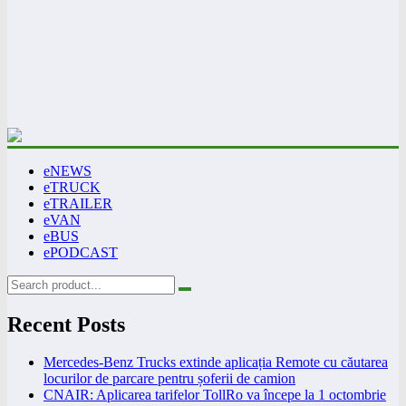
eNEWS
eTRUCK
eTRAILER
eVAN
eBUS
ePODCAST
Recent Posts
Mercedes-Benz Trucks extinde aplicația Remote cu căutarea
locurilor de parcare pentru șoferii de camion
CNAIR: Aplicarea tarifelor TollRo va începe la 1 octombrie
2026
Alba Iulia caută operator pentru transportul public