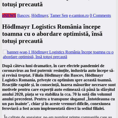
totuși precaută
eNEWS
Bascov
,
Hödlmayr
,
Tamer Sen
e-camion.ro
0 Comments
Hödlmayr Logistics România începe
toamna cu o abordare optimistă, însă
totuși precaută
După câteva luni dramatice, în care efectele pandemiei de
coronavirus au fost puternic resimțite, industria auto începe să-
și revină treptat. Filiala Hödlmayr din Bascov, Hödlmayr
Logistics Romania, privește cu optimism spre această toamnă.
Reacțiile rapide și, în consecință, luarea măsurilor necesare sunt
motivele pentru care experții auto estimează că până la sfârșitul
anului 2020, piața se va stabiliza la cca. 70 la sută din volumul
anului precedent. Pentru a transpune sloganul
„
Întotdeauna cu
un pas înainte
”
,
chiar și în aceste vremuri dificile, conexiunea
feroviară a fost acum implementată direct la sediul filialei.
„În calitate de angajator, ne-am numărat printre companiile care au