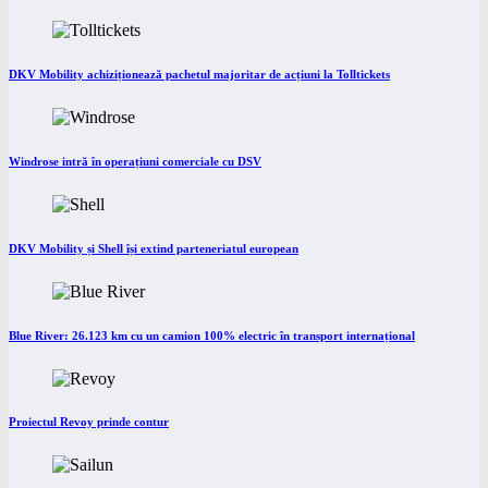
DKV Mobility achiziționează pachetul majoritar de acțiuni la Tolltickets
Windrose intră în operațiuni comerciale cu DSV
DKV Mobility și Shell își extind parteneriatul european
Blue River: 26.123 km cu un camion 100% electric în transport internațional
Proiectul Revoy prinde contur