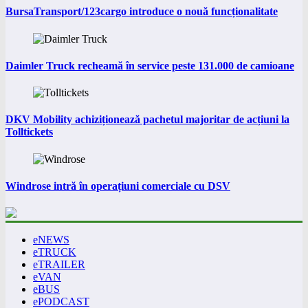
BursaTransport/123cargo introduce o nouă funcționalitate
Daimler Truck recheamă în service peste 131.000 de camioane
DKV Mobility achiziționează pachetul majoritar de acțiuni la
Tolltickets
Windrose intră în operațiuni comerciale cu DSV
eNEWS
eTRUCK
eTRAILER
eVAN
eBUS
ePODCAST