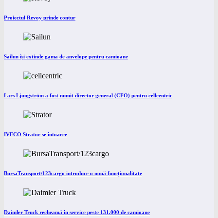
Proiectul Revoy prinde contur
Sailun își extinde gama de anvelope pentru camioane
Lars Ljungström a fost numit director general (CFO) pentru cellcentric
IVECO Strator se întoarce
BursaTransport/123cargo introduce o nouă funcționalitate
Daimler Truck recheamă în service peste 131.000 de camioane