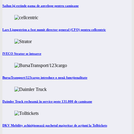
Sailun își extinde gama de anvelope pentru camioane
Lars Ljungström a fost numit director general (CFO) pentru cellcentric
IVECO Strator se întoarce
BursaTransport/123cargo introduce o nouă funcționalitate
Daimler Truck recheamă în service peste 131.000 de camioane
DKV Mobility achiziționează pachetul majoritar de acțiuni la Tolltickets