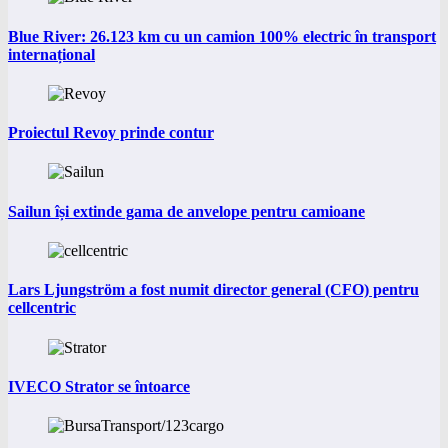
Blue River: 26.123 km cu un camion 100% electric în transport
internațional
Proiectul Revoy prinde contur
Sailun își extinde gama de anvelope pentru camioane
Lars Ljungström a fost numit director general (CFO) pentru
cellcentric
IVECO Strator se întoarce