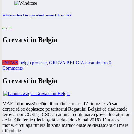
Windrose intră în operațiuni comerciale cu DSV
Greva si in Belgia
eNEWS
belgia proteste
,
GREVA BELGIA
e-camion.ro
0
Comments
Greva si in Belgia
MAE informează cetăţenii români care se află, tranzitează sau
doresc să se deplaseze pe teritoriul Regatului Belgiei că sindicatele
feroviarilor CGSP și CSC au anunțat continuarea grevei lucrătorilor
de la căile ferate (declanşată la data de 26 mai 2016). Din acest
motiv, circulaţia rutieră în zona marilor oraşe se desfăşoară cu mare
dificultate.