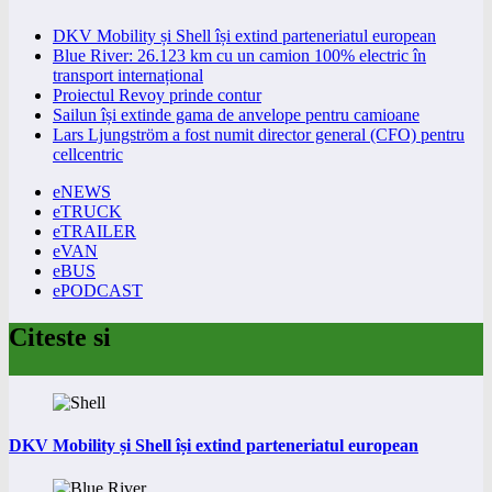
DKV Mobility și Shell își extind parteneriatul european
Blue River: 26.123 km cu un camion 100% electric în
transport internațional
Proiectul Revoy prinde contur
Sailun își extinde gama de anvelope pentru camioane
Lars Ljungström a fost numit director general (CFO) pentru
cellcentric
eNEWS
eTRUCK
eTRAILER
eVAN
eBUS
ePODCAST
Citeste si
DKV Mobility și Shell își extind parteneriatul european