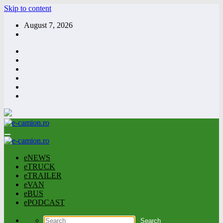
Skip to content
August 7, 2026
eNEWS
eTRUCK
eTRAILER
eVAN
eBUS
ePODCAST