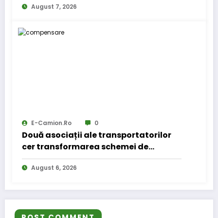
August 7, 2026
E-Camion.ro
0
Două asociații ale transportatorilor
cer transformarea schemei de
compensare a accizei în mecanism
August 6, 2026
permanent
POST COMMENT