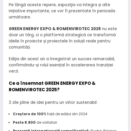
Pe lângă aceste repere, expoziţia va integra și alte
inițiative importante, ce vor fi prezentate în perioada
următoare.
GREEN ENERGY EXPO & ROMENVIROTEC 2026
nu este
doar un târg, ci o platformă strategică ce transformă
ideile în proiecte și proiectele în soluții reale pentru
comunități.
Ediţia din acest an a înregistrat un succes remarcabil,
confirmându-și rolul esențial în accelerarea tranziției
verzi.
Ce a însemnat GREEN ENERGY EXPO &
ROMENVIROTEC 2025?
3 zile pline de idei pentru un viitor sustenabil:
Creștere de 100
% față de ediția din 2024
Peste 8.800
de vizitatori
Prezență internațională semnificativă
: Elveția, Polonia,