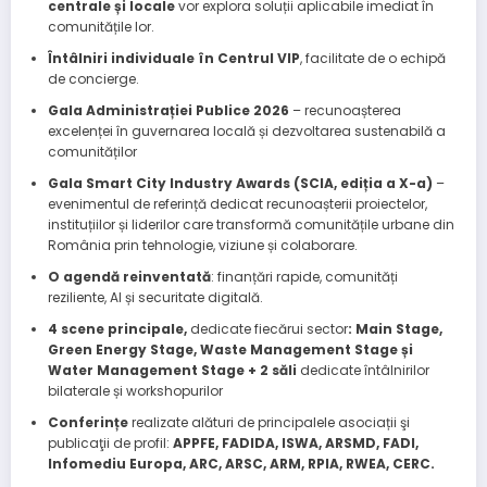
centrale și locale
vor explora soluții aplicabile imediat în
comunitățile lor.
Întâlniri individuale în Centrul VIP
, facilitate de o echipă
de concierge.
Gala Administrației Publice 2026
– recunoașterea
excelenței în guvernarea locală și dezvoltarea sustenabilă a
comunităților
Gala Smart City Industry Awards (SCIA, ediția a X-a)
–
evenimentul de referință dedicat recunoașterii proiectelor,
instituțiilor și liderilor care transformă comunitățile urbane din
România prin tehnologie, viziune și colaborare.
O agendă reinventată
: finanțări rapide, comunități
reziliente, AI și securitate digitală.
4 scene principale,
dedicate fiecărui sector
: Main Stage,
Green Energy Stage, Waste Management Stage și
Water Management Stage + 2 săli
dedicate întâlnirilor
bilaterale și workshopurilor
Conferințe
realizate alături de principalele asociații şi
publicaţii de profil:
APPFE, FADIDA, ISWA, ARSMD, FADI,
Infomediu Europa, ARC, ARSC, ARM, RPIA, RWEA, CERC.