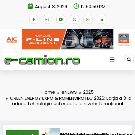
Skip
August 8, 2026
12:50:50 PM
to
content
Home
eNEWS
2025
GREEN ENERGY EXPO & ROMENVIROTEC 2026: Ediția a 3-a
aduce tehnologii sustenabile la nivel internațional
ocedurii de insolvență
DKV Mobility și Shell își extind parteneriatul european
Blu