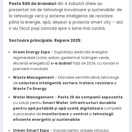
Peste 500 de branduri
din 4 industrii cheie au
prezentat mii de tehnologii inovatoare și sustenabile: de
la tehnologii verzi și sisteme inteligente de reciclare
până la energie, apă, deșeuri și proiecte smart city – aici
s-au făcut pași concreți spre o lume mai curată.
Sectoare principale. Repere 2025:
Green Energy Expo
– Suprafața dedicată energiilor
regenerabile (solar, eolian, geotermal, hidrogen verde,
eficiență energetică)
s-a dublat
față de 2024, cu lansări în
premieră mondială.
Waste Management
– Extindere semnificativă, tehnologii
de
colectare inteligentă
,
sortare
,
tratare
,
reciclare
și
Waste To Energy
.
Water Management
–
Peste 25 de companii expozante
cu soluții pentru
Smart Water
:
infrastructuri durabile
pentru apă potabilă și apă uzată
,
digitalizare
completă
a proceselor de
monitorizare
și
control
și
tehnologii
eficiente energetic și sustenabile
.
Urban Smart Expo
– Inovații pentru orașele viitorului: