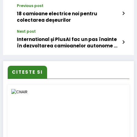
Previous post
18 camioane electrice noi pentru
colectarea deșeurilor
Next post
International și PlusAI fac un pas înainte
în dezvoltarea camioanelor autonome de
nivel 4
CITESTE SI