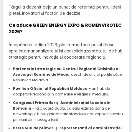
Târgul a devenit deja un punct de referință pentru liderii
pieței, inovatori și factori de decizie.
Ce aduce GREEN ENERGY EXPO & ROMENVIROTEC
2026?
Începând cu ediția 2026, platforma face pasul firesc
spre internaționalizare și își consolidează statutul de hub
strategic pentru inovație și cooperare regională.
Parteneriat strategic cu Centrul Regional Chișinău al
Asociației Române de Mediu
, deschide oficial porțile către
Republica Moldova.
Pavilion Oficial al Republicii Moldova
– un hub de
cooperare regională în domeniile energiei și mediului.
Congresul Primarilor și Administrației Locale din
România
– la o scară dublă, cu sală extinsă, zonă de
networking și tururi ghidate ale standurilor de expoziție pentru
primarii din întreaga țară.
Peste 500 de primari și reprezentanți ai administrației