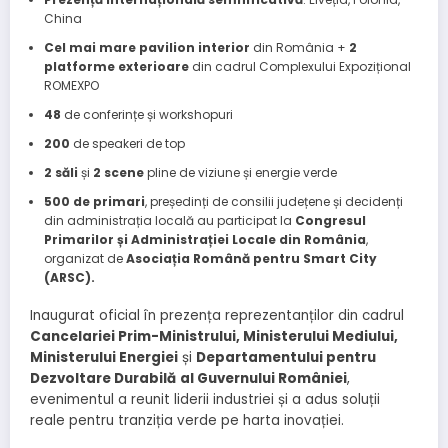
China
Cel mai mare pavilion interior
din România +
2
platforme exterioare
din cadrul Complexului Expozițional
ROMEXPO
48
de conferințe și workshopuri
200
de speakeri de top
2 săli
și
2 scene
pline de viziune și energie verde
500 de primari
, președinți de consilii județene și decidenți
din administrația locală au participat la
Congresul
Primarilor și Administrației Locale din România
,
organizat de
Asociația Română pentru Smart City
(ARSC).
Inaugurat oficial în prezența reprezentanților din cadrul
Cancelariei Prim-Ministrului, Ministerului Mediului,
Ministerului Energiei
și
Departamentului pentru
Dezvoltare Durabilă
al Guvernului României
,
evenimentul a reunit liderii industriei și a adus soluții
reale pentru tranziția verde pe harta inovației.