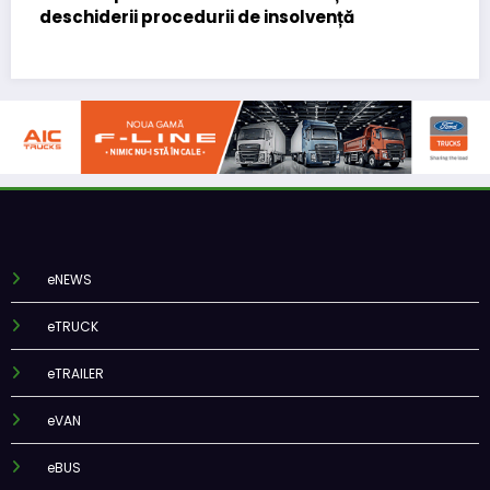
european
eNEWS
eTRUCK
eTRAILER
eVAN
eBUS