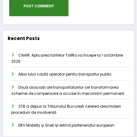
Recent Posts
CNAIR: Aplicarea tarifelor TollRo va începe la 1 octombrie
2026
Alba Iulia caută operator pentru transportul public
Două asociații ale transportatorilor cer transformarea
schemei de compensare a accizei în mecanism permanent
STB a depus la Tribunalul București cererea deschiderii
procedurii de insolvență
DKV Mobility și Shell își extind parteneriatul european