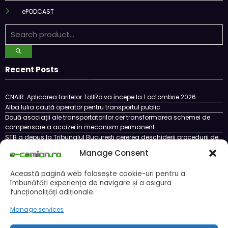
ePODCAST
Recent Posts
CNAIR: Aplicarea tarifelor TollRo va începe la 1 octombrie 2026
Alba Iulia caută operator pentru transportul public
Două asociații ale transportatorilor cer transformarea schemei de
compensare a accizei în mecanism permanent
STB a depus la Tribunalul București cererea deschiderii procedurii de
insolvență
Manage Consent
DKV Mobility și Shell își extind parteneriatul european
Această pagină web folosește cookie-uri pentru a
îmbunătăți experiența de navigare și a asigura
funcționalițăți adiționale.
Cookie Policy (EU)
Ce este un cookie si cum se poate dezactiva
Politica de confidentialitate
Despre noi
Manage services
Copyright © 2024 by E-CAMION.RO MEDIA Toate drepturile sunt rezervate |