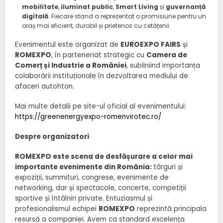
mobilitate
,
iluminat public
,
Smart Living
și
guvernanță
digitală
. Fiecare stand a reprezentat o promisiune pentru un
oraș mai eficient, durabil și prietenos cu cetățenii.
Evenimentul este organizat de
EUROEXPO FAIRS
și
ROMEXPO
, în parteneriat strategic cu
Camera de
Comerț și Industrie a României
, subliniind importanța
colaborării instituționale în dezvoltarea mediului de
afaceri autohton.
Mai multe detalii pe site-ul oficial al evenimentului:
https://greenenergyexpo-romenvirotec.ro/
Despre organizatori
ROMEXPO este scena de desfășurare a celor mai
importante evenimente din România:
târguri și
expoziții, summituri, congrese, evenimente de
networking, dar și spectacole, concerte, competiții
sportive și întâlniri private. Entuziasmul și
profesionalismul echipei
ROMEXPO
reprezintă principala
resursă a companiei. Avem ca standard excelența