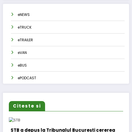
eNEWS
eTRUCK
eTRAILER
eVAN
eBUS
ePODCAST
Citeste si
erea
DKV Mobility și Shell își extind parteneriatul