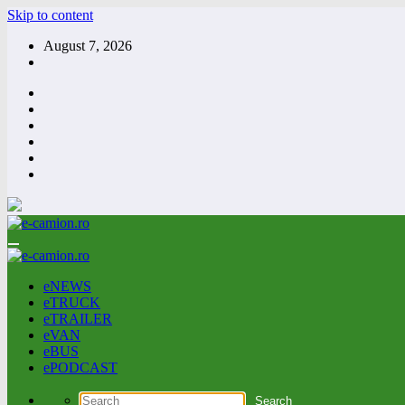
Skip to content
August 7, 2026
eNEWS
eTRUCK
eTRAILER
eVAN
eBUS
ePODCAST