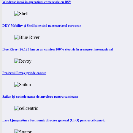
Windrose intră în operațiuni comerciale cu DSV
DKV Mobility și Shell își extind parteneriatul european
Blue River: 26.123 km cu un camion 100% electric în transport internațional
Proiectul Revoy prinde contur
Sailun își extinde gama de anvelope pentru camioane
Lars Ljungström a fost numit director general (CFO) pentru cellcentric