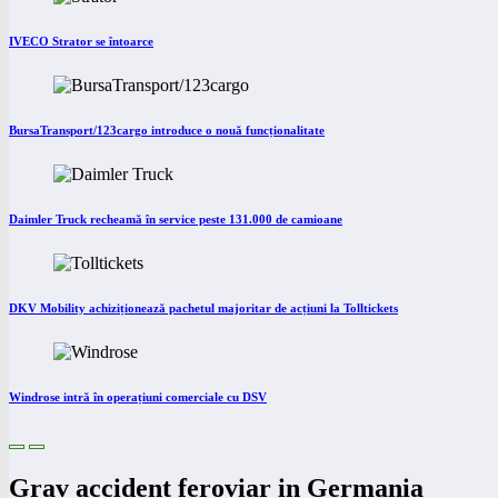
IVECO Strator se întoarce
BursaTransport/123cargo introduce o nouă funcționalitate
Daimler Truck recheamă în service peste 131.000 de camioane
DKV Mobility achiziționează pachetul majoritar de acțiuni la Tolltickets
Windrose intră în operațiuni comerciale cu DSV
Grav accident feroviar in Germania