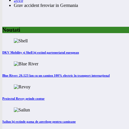
2016
Grav accident feroviar in Germania
Noutati
DKV Mobility și Shell își extind parteneriatul european
Blue River: 26.123 km cu un camion 100% electric în transport internațional
Proiectul Revoy prinde contur
Sailun își extinde gama de anvelope pentru camioane