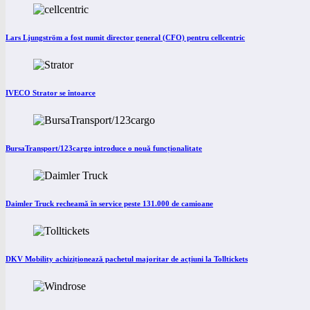
Lars Ljungström a fost numit director general (CFO) pentru cellcentric
IVECO Strator se întoarce
BursaTransport/123cargo introduce o nouă funcționalitate
Daimler Truck recheamă în service peste 131.000 de camioane
DKV Mobility achiziționează pachetul majoritar de acțiuni la Tolltickets