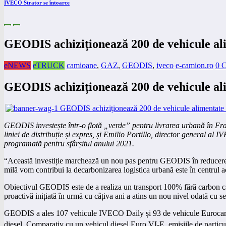
IVECO Strator se întoarce
GEODIS achiziționează 200 de vehicule al
eNEWS
eTRUCK
camioane
,
GAZ
,
GEODIS
,
iveco
e-camion.ro
0 
GEODIS achiziționează 200 de vehicule al
GEODIS investește într-o flotă „verde” pentru livrarea urbană în Fr
liniei de distribuție și expres, și Emilio Portillo, director general
programată pentru sfârșitul anului 2021.
“Această investiție marchează un nou pas pentru GEODIS în reducerea im
milă vom contribui la decarbonizarea logistica urbană este în centr
Obiectivul GEODIS este de a realiza un transport 100% fără carbon către
proactivă inițiată în urmă cu câțiva ani a atins un nou nivel odată cu 
GEODIS a ales 107 vehicule IVECO Daily și 93 de vehicule Eurocar
diesel. Comparativ cu un vehicul diesel Euro VI-E, emisiile de partic