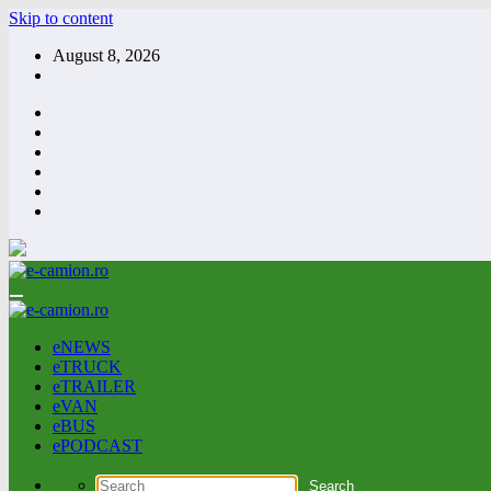
Skip to content
August 8, 2026
eNEWS
eTRUCK
eTRAILER
eVAN
eBUS
ePODCAST