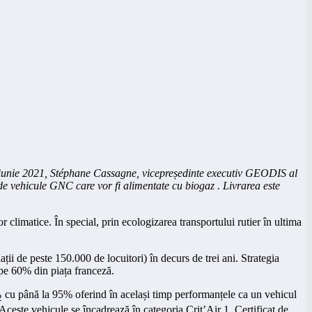
5 iunie 2021, Stéphane Cassagne, vicepreședinte executiv GEODIS al
de vehicule GNC care vor fi alimentate cu biogaz . Livrarea este
limatice. În special, prin ecologizarea transportului rutier în ultima
i de peste 150.000 de locuitori) în decurs de trei ani. Strategia
ape 60% din piața franceză.
cu până la 95% oferind în același timp performanțele ca un vehicul
2
Aceste vehicule se încadrează în categoria Crit’Air 1. Certificat de