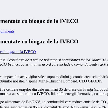
imentate cu biogaz de la IVECO
Comments
imentate cu biogaz de la IVECO
anța. Scopul este de a reduce poluarea și perturbarea fonică. Marți, 1
 al IVECO France, au semnat un acord care include o comandă pentru 200 
pactului activităților sale asupra mediului și combaterea schimbărilor c
ul acțiunilor noastre. ” spune Marie-Christine Lombard, CEO GEODIS.
 centrele orașelor din cele mai mari 35 de orașe din Franța (cu populați
semnarea acestui ordin cu IVECO, liderul în energii alternative, cu apro
go alimentate de BioGNV, un combustibil care reduce emisiile de CO
ule fine sunt reduse cu 95% și dioxidul de azot (NO
) emisiile cu 90%. 