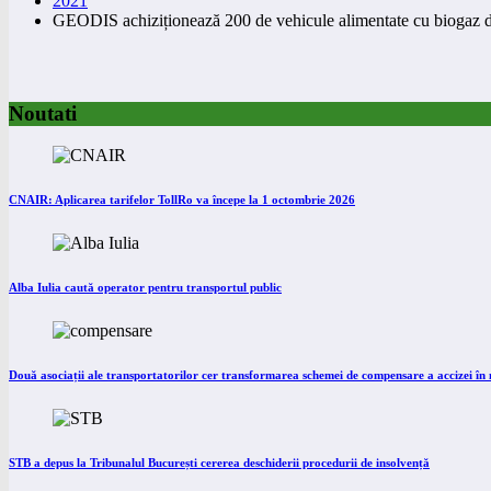
2021
GEODIS achiziționează 200 de vehicule alimentate cu biogaz
Noutati
CNAIR: Aplicarea tarifelor TollRo va începe la 1 octombrie 2026
Alba Iulia caută operator pentru transportul public
Două asociații ale transportatorilor cer transformarea schemei de compensare a accizei î
STB a depus la Tribunalul București cererea deschiderii procedurii de insolvență