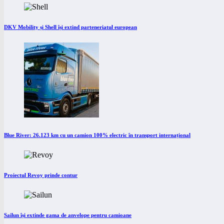
DKV Mobility și Shell își extind parteneriatul european
Blue River: 26.123 km cu un camion 100% electric în transport internațional
Proiectul Revoy prinde contur
Sailun își extinde gama de anvelope pentru camioane