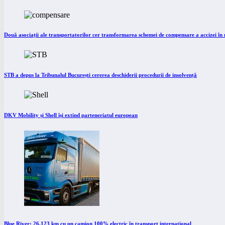
Două asociații ale transportatorilor cer transformarea schemei de compensare a accizei î
STB a depus la Tribunalul București cererea deschiderii procedurii de insolvență
DKV Mobility și Shell își extind parteneriatul european
Blue River: 26.123 km cu un camion 100% electric în transport internațional