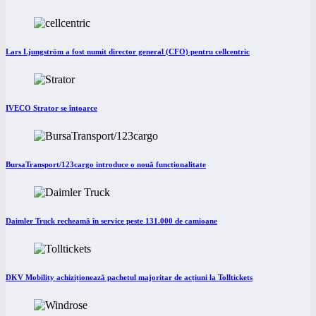
Lars Ljungström a fost numit director general (CFO) pentru cellcentric
IVECO Strator se întoarce
BursaTransport/123cargo introduce o nouă funcționalitate
Daimler Truck recheamă în service peste 131.000 de camioane
DKV Mobility achiziționează pachetul majoritar de acțiuni la Tolltickets