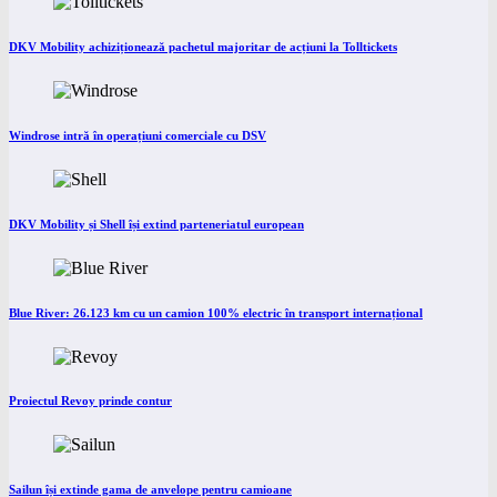
DKV Mobility achiziționează pachetul majoritar de acțiuni la Tolltickets
Windrose intră în operațiuni comerciale cu DSV
DKV Mobility și Shell își extind parteneriatul european
Blue River: 26.123 km cu un camion 100% electric în transport internațional
Proiectul Revoy prinde contur
Sailun își extinde gama de anvelope pentru camioane