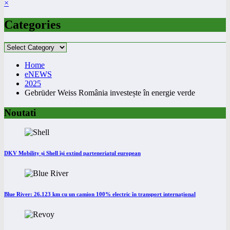
×
Categories
Categories
Home
eNEWS
2025
Gebrüder Weiss România investește în energie verde
Noutati
DKV Mobility și Shell își extind parteneriatul european
Blue River: 26.123 km cu un camion 100% electric în transport internațional