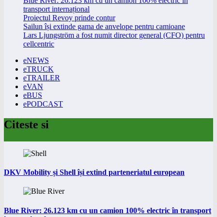
Blue River: 26.123 km cu un camion 100% electric în
transport internațional
Proiectul Revoy prinde contur
Sailun își extinde gama de anvelope pentru camioane
Lars Ljungström a fost numit director general (CFO) pentru
cellcentric
eNEWS
eTRUCK
eTRAILER
eVAN
eBUS
ePODCAST
Citeste si
DKV Mobility și Shell își extind parteneriatul european
Blue River: 26.123 km cu un camion 100% electric în transport