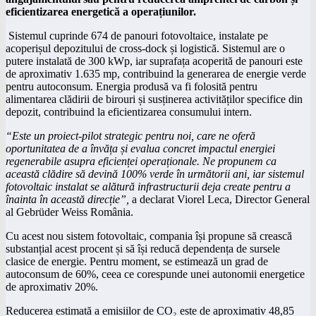
eficientizarea energetică a operațiunilor.
Sistemul cuprinde 674 de panouri fotovoltaice, instalate pe
acoperișul depozitului de cross-dock și logistică. Sistemul are o
putere instalată de 300 kWp, iar suprafața acoperită de panouri este
de aproximativ 1.635 mp, contribuind la generarea de energie verde
pentru autoconsum. Energia produsă va fi folosită pentru
alimentarea clădirii de birouri și susținerea activităților specifice din
depozit, contribuind la eficientizarea consumului intern.
“Este un proiect-pilot strategic pentru noi, care ne oferă
oportunitatea de a învăța și evalua concret impactul energiei
regenerabile asupra eficienței operaționale. Ne propunem ca
această clădire să devină 100% verde în următorii ani, iar sistemul
fotovoltaic instalat se alătură infrastructurii deja create pentru a
înainta în această direcție”,
a declarat Viorel Leca, Director General
al Gebrüder Weiss România.
Cu acest nou sistem fotovoltaic, compania își propune să crească
substanțial acest procent și să își reducă dependența de sursele
clasice de energie. Pentru moment, se estimează un grad de
autoconsum de 60%, ceea ce corespunde unei autonomii energetice
de aproximativ 20%.
Reducerea estimată a emisiilor de CO₂ este de aproximativ 48,85