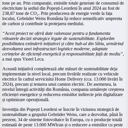
tone pe an. Prin comparație, emisiile totale generate de consumul de
electricitate la sediul din Popești-Leordeni în anul 2024 au fost de
238,87 tone de CO₂. Prin producerea de energie verde la fața
locului, Gebrüder Weiss România își reduce semnificativ amprenta
de carbon și contribuie la protejarea mediului.
“Acest proiect ne oferă date valoroase pentru a fundamenta
viitoarele decizii strategice legate de sustenabilitate. Explorăm
posibilitatea extinderii inițiativei și către hub-ul din Sibiu, urmărind
dezvoltarea unei infrastructuri logistice moderne, adaptate
cerințelor de eficiență energetică și responsabilitate față de mediu”
,
a mai spus Viorel Leca.
Această inițiativă completează alte măsuri de sustenabilitate deja
implementate la nivel local, precum livrările realizate cu vehicule
electrice în cadrul serviciului Home Delivery (cca. 13.000 livrări în
2024), precum și testarea unui camion electric. De asemenea, la
nivelul întregii activități din România, compania urmărește creșterea
eficienței energetice și reducerea emisiilor indirecte prin digitalizare
și optimizare operațională.
Investiția din Popești Leordeni se înscrie în viziunea strategică de
sustenabilitate a grupului Gebrüder Weiss, care a dezvoltat, până în
prezent, 34 de sisteme fotovoltaice în Europa, cu o producție totală
estimată de peste 13.000 MWh/an și o reducere a emisiilor cu peste