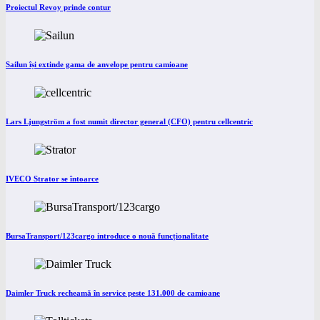
Proiectul Revoy prinde contur
Sailun își extinde gama de anvelope pentru camioane
Lars Ljungström a fost numit director general (CFO) pentru cellcentric
IVECO Strator se întoarce
BursaTransport/123cargo introduce o nouă funcționalitate
Daimler Truck recheamă în service peste 131.000 de camioane