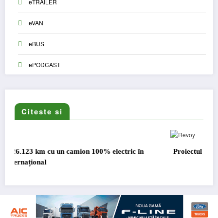
eTRAILER
eVAN
eBUS
ePODCAST
Citeste si
ic în
Proiectul Revoy prinde contur