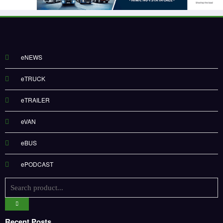
eNEWS
eTRUCK
eTRAILER
eVAN
eBUS
ePODCAST
Recent Posts