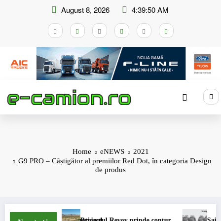
Skip
August 8, 2026
4:39:50 AM
to
content
Home
eNEWS
2021
G9 PRO – Câștigător al premiilor Red Dot, în categoria Design
de produs
nternațional
Proiectul Revoy prinde contur
Sailun își extinde gama d