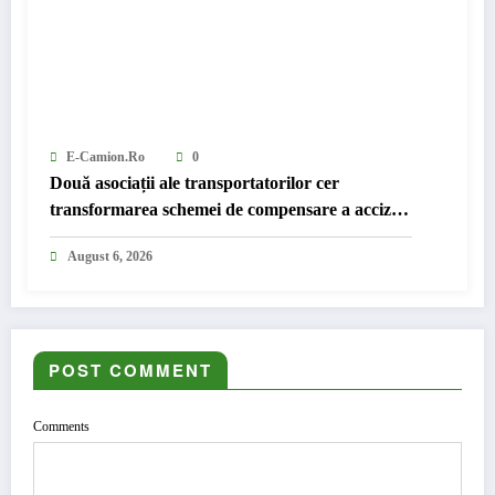
E-Camion.ro
0
Două asociații ale transportatorilor cer
transformarea schemei de compensare a accizei
în mecanism permanent
August 6, 2026
POST COMMENT
Comments