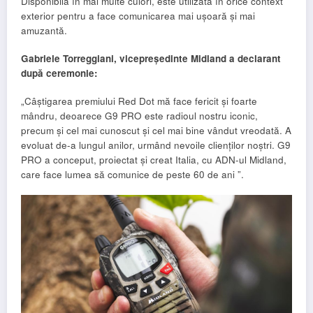
Disponibilă în mai multe culori, este utilizată în orice context
exterior pentru a face comunicarea mai ușoară și mai
amuzantă.
Gabriele Torreggiani, vicepreședinte Midland a declarant
după ceremonie:
„Câștigarea premiului Red Dot mă face fericit și foarte
mândru, deoarece G9 PRO este radioul nostru iconic,
precum și cel mai cunoscut și cel mai bine vândut vreodată. A
evoluat de-a lungul anilor, urmând nevoile clienților noștri. G9
PRO a conceput, proiectat și creat Italia, cu ADN-ul Midland,
care face lumea să comunice de peste 60 de ani ”.