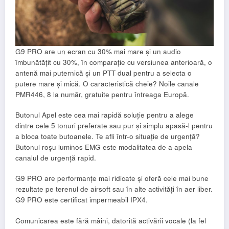
G9 PRO are un ecran cu 30% mai mare și un audio
îmbunătățit cu 30%, în comparație cu versiunea anterioară, o
antenă mai puternică și un PTT dual pentru a selecta o
putere mare și mică. O caracteristică cheie? Noile canale
PMR446, 8 la număr, gratuite pentru întreaga Europă.
Butonul Apel este cea mai rapidă soluție pentru a alege
dintre cele 5 tonuri preferate sau pur și simplu apasă-l pentru
a bloca toate butoanele. Te afli într-o situație de urgență?
Butonul roșu luminos EMG este modalitatea de a apela
canalul de urgență rapid.
G9 PRO are performanțe mai ridicate și oferă cele mai bune
rezultate pe terenul de airsoft sau în alte activități în aer liber.
G9 PRO este certificat impermeabil IPX4.
Comunicarea este fără mâini, datorită activării vocale (la fel