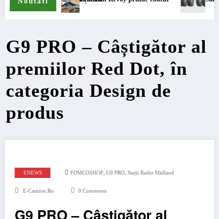
Noutati
G9 PRO – Câștigător al
premiilor Red Dot, în
categoria Design de
produs
,
,
ENEWS
FOMCOSHOP
G9 PRO
Stații Radio Midland
E-Camion.ro
0 Comments
G9 PRO – Câștigător al