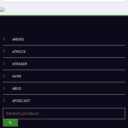
eNEWS
eTRUCK
eTRAILER
eVAN
eBUS
ePODCAST