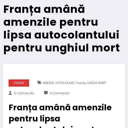
Franța amână
amenzile pentru
lipsa autocolantului
pentru unghiul mort
,
,
,
ENEWS
AMENZI
AUTOCOLANT
Franta
UNGHI MORT
E-Camion.ro
0 Comments
Franța amână amenzile
pentru lipsa