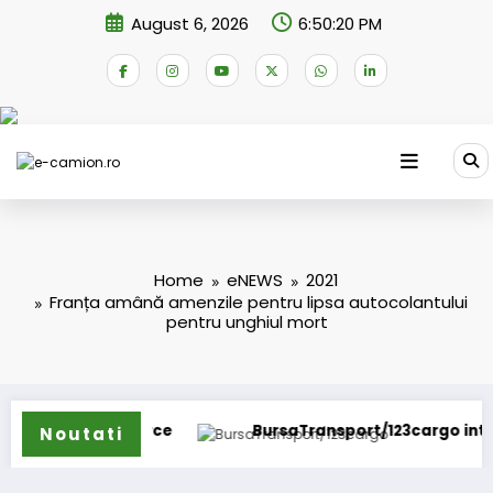
Skip
August 6, 2026
6:50:21 PM
to
content
Home
eNEWS
2021
Franța amână amenzile pentru lipsa autocolantului
pentru unghiul mort
oarce
BursaTransport/123cargo introduce o nouă fu
Noutati