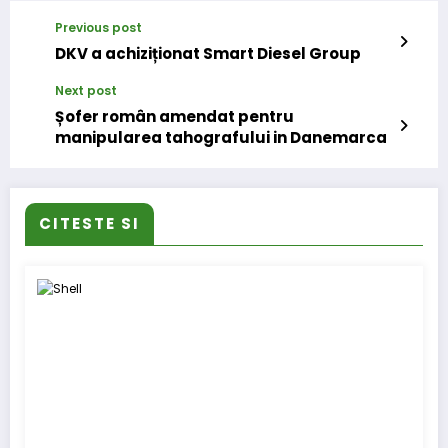
Previous post
DKV a achiziționat Smart Diesel Group
Next post
Șofer român amendat pentru
manipularea tahografului in Danemarca
CITESTE SI