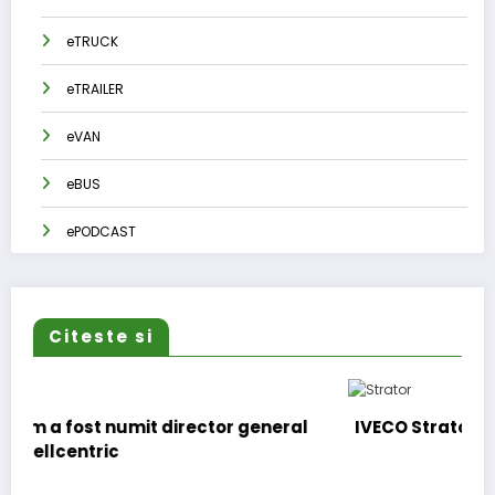
eTRUCK
eTRAILER
eVAN
eBUS
ePODCAST
Citeste si
general
IVECO Strator se întoarce