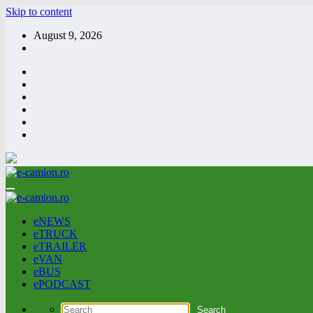
Skip to content
August 9, 2026
eNEWS
eTRUCK
eTRAILER
eVAN
eBUS
ePODCAST