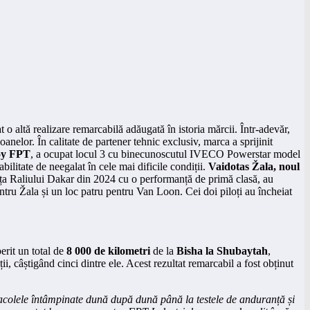
 o altă realizare remarcabilă adăugată în istoria mărcii. Într-adevăr,
anelor. În calitate de partener tehnic exclusiv, marca a sprijinit
ooy FPT
, a ocupat locul 3 cu binecunoscutul IVECO Powerstar model
abilitate de neegalat în cele mai dificile condiții.
Vaidotas Žala, noul
a Raliului Dakar din 2024 cu o performanță de primă clasă, au
tru Žala și un loc patru pentru Van Loon. Cei doi piloți au încheiat
erit un total de
8 000 de kilometri
de la
Bisha la Shubaytah
,
ii, câștigând cinci dintre ele. Acest rezultat remarcabil a fost obținut
tacolele întâmpinate dună după dună până la testele de anduranță și