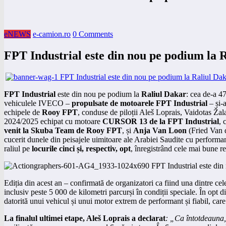
eNEWS
e-camion.ro
0 Comments
FPT Industrial este din nou pe podium la 
FPT Industrial
este din nou pe podium la
Raliul Dakar
: cea de-a 47
vehiculele IVECO –
propulsate de motoarele FPT Industrial
– și-a
echipele de
Rooy FPT
, conduse de piloții Aleš Loprais, Vaidotas Ža
2024/2025 echipat cu motoare
CURSOR 13 de la FPT Industrial
, 
venit la Skuba Team de Rooy FPT
, și
Anja Van Loon
(Fried Van 
cucerit dunele din peisajele uimitoare ale Arabiei Saudite cu performa
raliul pe
locurile cinci și, respectiv, opt
, înregistrând cele mai bune rez
Ediția din acest an – confirmată de organizatori ca fiind una dintre ce
inclusiv peste 5 000 de kilometri parcurși în condiții speciale. În opt 
datorită unui vehicul și unui motor extrem de performant și fiabil, care
La finalul ultimei etape, Aleš Loprais a declarat
: „Ca întotdeauna,