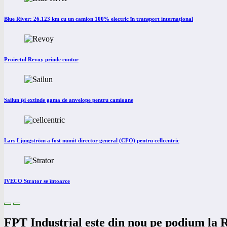
Blue River: 26.123 km cu un camion 100% electric în transport internațional
Proiectul Revoy prinde contur
Sailun își extinde gama de anvelope pentru camioane
Lars Ljungström a fost numit director general (CFO) pentru cellcentric
IVECO Strator se întoarce
FPT Industrial este din nou pe podium la 