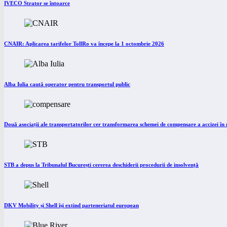
IVECO Strator se întoarce
CNAIR: Aplicarea tarifelor TollRo va începe la 1 octombrie 2026
Alba Iulia caută operator pentru transportul public
Două asociații ale transportatorilor cer transformarea schemei de compensare a accizei î
STB a depus la Tribunalul București cererea deschiderii procedurii de insolvență
DKV Mobility și Shell își extind parteneriatul european