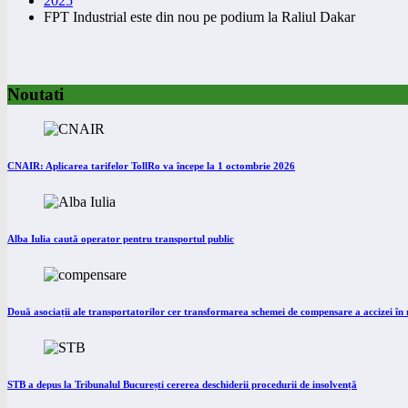
2025
FPT Industrial este din nou pe podium la Raliul Dakar
Noutati
CNAIR: Aplicarea tarifelor TollRo va începe la 1 octombrie 2026
Alba Iulia caută operator pentru transportul public
Două asociații ale transportatorilor cer transformarea schemei de compensare a accizei î
STB a depus la Tribunalul București cererea deschiderii procedurii de insolvență