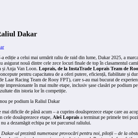
Raliul Dakar
-a ediție a celui mai urmărit raliu de raid din lume, Dakar 2025, a marcat
u asigurat nouă dintre cele zece locuri finale de top în clasamentul camio
la și Anja Van Loon.
Loprais, de la InstaTrade Loprais Team de R
concepute pentru capacitatea de a oferi putere, eficiență, fiabilitate și dur
de Laar Racing Team de Rooy FPT), care s-au mai bucurat de experienț
nțe impresionante în mai multe etape, inclusiv șase clasări pe podium pen
ultate din istoria lor în competiție.
le mai dificile de până acum – a cuprins douăsprezece etape care au acop
din cele douăsprezece etape,
Aleš Loprais
a terminat pe primele trei poziț
 nu a dezamăgit echipa pe tot parcursul raliului.
 Dakar-ul prezintă numeroase provocări pentru noi, piloții – de la obs