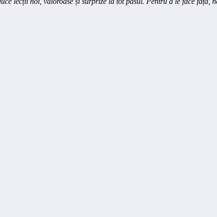
aduce lecții noi, valoroase și surprize la tot pasul. Pentru a le face faț