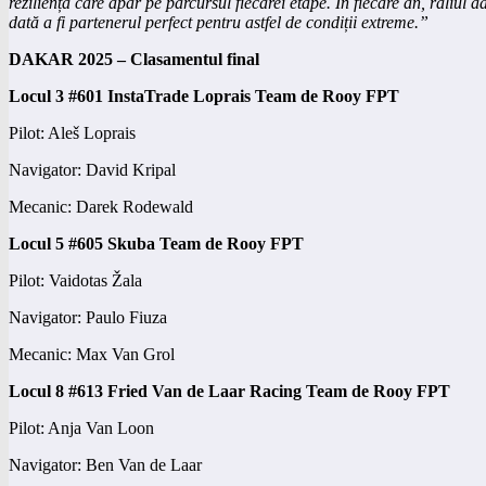
reziliență care apar pe parcursul fiecărei etape. În fiecare an, raliul 
dată a fi partenerul perfect pentru astfel de condiții extreme.”
DAKAR 2025 – Clasamentul final
Locul 3 #601 InstaTrade Loprais Team de Rooy FPT
Pilot: Aleš Loprais
Navigator: David Kripal
Mecanic: Darek Rodewald
Locul 5 #605 Skuba Team de Rooy FPT
Pilot: Vaidotas Žala
Navigator: Paulo Fiuza
Mecanic: Max Van Grol
Locul 8 #613 Fried Van de Laar Racing Team de Rooy FPT
Pilot: Anja Van Loon
Navigator: Ben Van de Laar