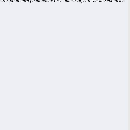
ă, ne-am putut baza pe un motor FPT Industrial, care s-a dovedit încă o