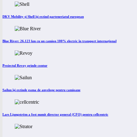
DKV Mobility și Shell își extind parteneriatul european
Blue River: 26.123 km cu un camion 100% electric în transport internațional
Proiectul Revoy prinde contur
Sailun își extinde gama de anvelope pentru camioane
Lars Ljungström a fost numit director general (CFO) pentru cellcentric