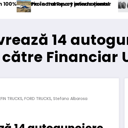
rnațional
de contur
Sailun își extinde gama de a
ivrează 14 autogu
către Financiar 
,
,
FIN TRUCKS
FORD TRUCKS
Stefano Albarosa