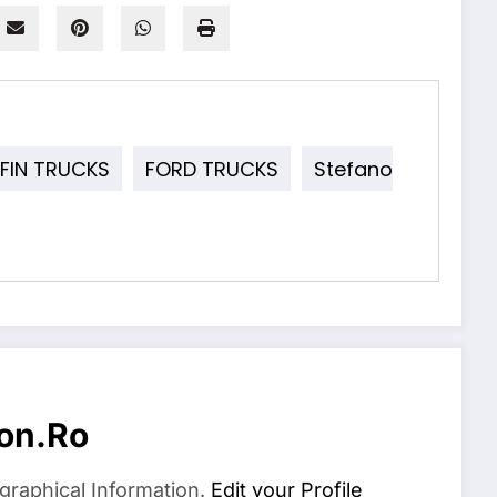
FIN TRUCKS
FORD TRUCKS
Stefano
on.ro
graphical Information.
Edit your Profile