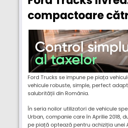
Ford Trucks livre
compactoare cătr
Ford Trucks se impune pe piața vehicu
vehicule robuste, simple, perfect adapt
salubrității din România.
În seria noilor utilizatori de vehicule sp
Urban, companie care în Aprilie 2018, d
pe piață optează pentru achiziția une