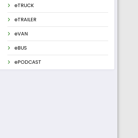
eTRUCK
eTRAILER
eVAN
eBUS
ePODCAST