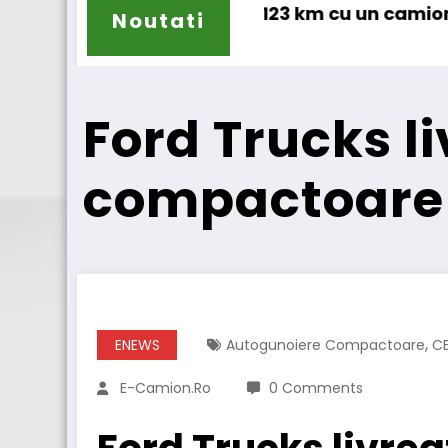
 km cu un camion 100% electric în transport inte
Proiectul Revoy prin
Noutati
Ford Trucks l
compactoare 
,
ENEWS
Autogunoiere Compactoare
CE
E-Camion.ro
0 Comments