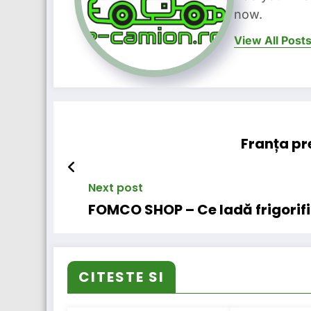
now.
View All Post
Franța pr
Next post
FOMCO SHOP – Ce ladă frigorif
CITESTE SI