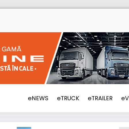
2018
Ford Trucks livrează 14 autogunoie
eNEWS
eTRUCK
eTRAILER
e