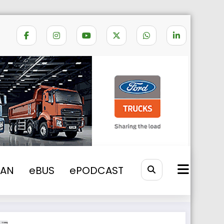
re compactoare către Financiar Urban
VAN
eBUS
ePODCAST