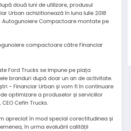
upă două luni de utilizare, produsul
iar Urban achizitionează în luna Iulie 2018
cks Autogunoiere Compactoare montate pe
te Ford Trucks se impune pe piața
le branduri după doar un an de activitate.
ri – Financiar Urban și vom fi în continuare
 de optimizare a produselor și serviciilor
, CEO Cefin Trucks.
am apreciat în mod special corectitudinea și
semenea, în urma evaluării calității