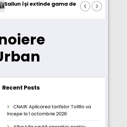
nvelope pentru camioane
Lars Ljungström a fost numit dire
noiere
Urban
Recent Posts
CNAIR: Aplicarea tarifelor TollRo va
începe la 1 octombrie 2026
Alba Iulia caută operator pentru