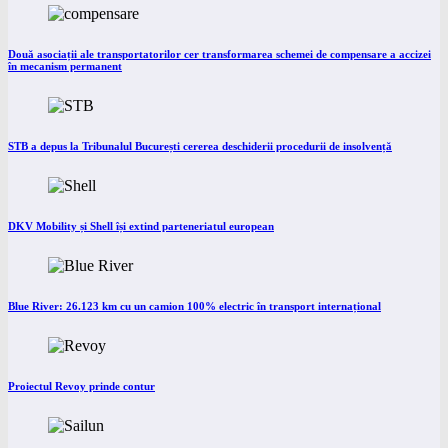
Două asociații ale transportatorilor cer transformarea schemei de compensare a accizei
în mecanism permanent
STB a depus la Tribunalul București cererea deschiderii procedurii de insolvență
DKV Mobility și Shell își extind parteneriatul european
Blue River: 26.123 km cu un camion 100% electric în transport internațional
Proiectul Revoy prinde contur