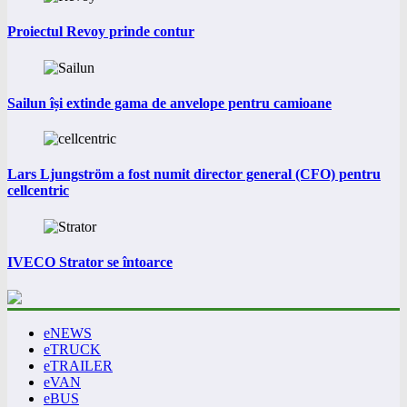
Proiectul Revoy prinde contur
Sailun își extinde gama de anvelope pentru camioane
Lars Ljungström a fost numit director general (CFO) pentru
cellcentric
IVECO Strator se întoarce
eNEWS
eTRUCK
eTRAILER
eVAN
eBUS