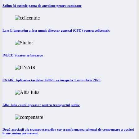
Sailun își extinde gama de anvelope pentru camioane
Lars Ljungström a fost numit director general (CFO) pentru cellcentric
IVECO Strator se întoarce
CNAIR: Aplicarea tarifelor TollRo va începe la 1 octombrie 2026
Alba Iulia caută operator pentru transportul public
Două asociații ale transportatorilor cer transformarea schemei de compensare a accizei
în mecanism permanent