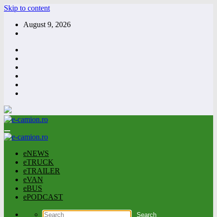
Skip to content
August 9, 2026
eNEWS
eTRUCK
eTRAILER
eVAN
eBUS
ePODCAST