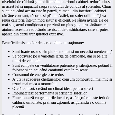
nivelului de căldură și umiditate din interiorul cabinei, reducându-se
în acest fel și impactul asupra modului de condus al șoferului. Chiar
și atunci când acesta este în pauză, climatul din interiorul cabinei
rămâne constant, răcoros și plăcut. Astfel, un șofer odihnit, își va
relua călătpria într-un mod sigur si eficient. Pe lângă avantajele de
mai sus, aerul condiționat reprezintă un plus și pentru sănătate, cu
ajutorul acestuia reducându-se riscul de deshidratare, care ar putea
apărea din cazul transpirației excesive.
Beneficiile sistemelor de aer condiționat staționare:
Sunt foarte ușor și simplu de montat și nu necesită mentenanță
Se potrivesc pe o varietate largă de camioane, dar și pe alte
tipuri de vehicule
Sunt echipate cu ventilatoare puternice și silențioase, putând fi
folosite și atunci când camionul este în mișcare
Consumul de energie este redus
Ajută la scăderea cheltuielilor: consum combustibil mai mic și
uzură mai mica a motorului
Oferă confort, creând un climat ideal pentru șoferi
Îmbunătățesc performanța și eficiența șoferilor
Funcționează cu geamurile închise, astfel șoferul este ferit de
căldură, umiditate, praf sau zgomot, asigurându-i o odihnă
placută.