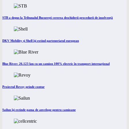
STB a depus la Tribunalul București cererea deschiderii procedurii de insolvență
DKV Mobility și Shell își extind parteneriatul european
Blue River: 26.123 km cu un camion 100% electric în transport internațional
Proiectul Revoy prinde contur
Sailun își extinde gama de anvelope pentru camioane