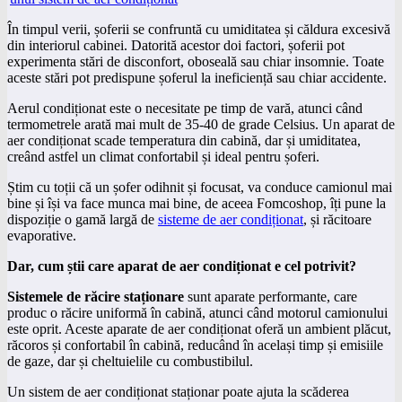
În timpul verii, șoferii se confruntă cu umiditatea și căldura excesivă
din interiorul cabinei. Datorită acestor doi factori, șoferii pot
experimenta stări de disconfort, oboseală sau chiar insomnie. Toate
aceste stări pot predispune șoferul la ineficiență sau chiar accidente.
Aerul condiționat este o necesitate pe timp de vară, atunci când
termometrele arată mai mult de 35-40 de grade Celsius. Un aparat de
aer condiționat scade temperatura din cabină, dar și umiditatea,
creând astfel un climat confortabil și ideal pentru șoferi.
Știm cu toții că un șofer odihnit și focusat, va conduce camionul mai
bine și își va face munca mai bine, de aceea Fomcoshop, îți pune la
dispoziție o gamă largă de
sisteme de aer condiționat
, și răcitoare
evaporative.
Dar, cum știi care aparat de aer condiționat e cel potrivit?
Sistemele de răcire staționare
sunt aparate performante, care
produc o răcire uniformă în cabină, atunci când motorul camionului
este oprit. Aceste aparate de aer condiționat oferă un ambient plăcut,
răcoros și confortabil în cabină, reducând în același timp și emisiile
de gaze, dar și cheltuielile cu combustibilul.
Un sistem de aer condiționat staționar poate ajuta la scăderea