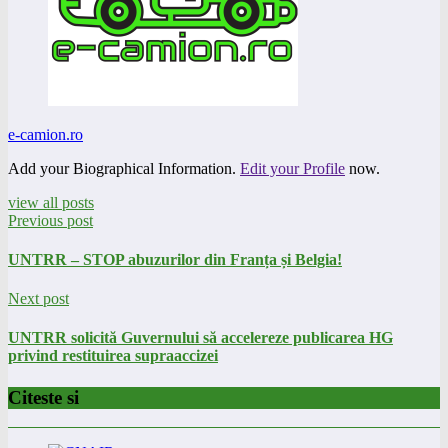
e-camion.ro
Add your Biographical Information.
Edit your Profile
now.
view all posts
Previous post
UNTRR – STOP abuzurilor din Franța și Belgia!
Next post
UNTRR solicită Guvernului să accelereze publicarea HG
privind restituirea supraaccizei
Citeste si