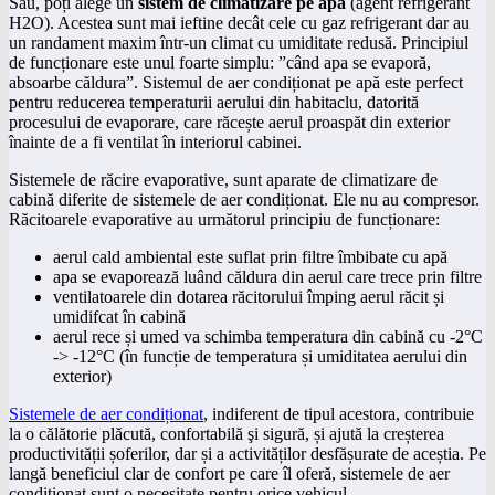
Sau, poți alege un
sistem de climatizare pe apă
(agent refrigerant
H2O). Acestea sunt mai ieftine decât cele cu gaz refrigerant dar au
un randament maxim într-un climat cu umiditate redusă. Principiul
de funcționare este unul foarte simplu: ”când apa se evaporă,
absoarbe căldura”. Sistemul de aer condiționat pe apă este perfect
pentru reducerea temperaturii aerului din habitaclu, datorită
procesului de evaporare, care răcește aerul proaspăt din exterior
înainte de a fi ventilat în interiorul cabinei.
Sistemele de răcire evaporative, sunt aparate de climatizare de
cabină diferite de sistemele de aer condiționat. Ele nu au compresor.
Răcitoarele evaporative au următorul principiu de funcționare:
aerul cald ambiental este suflat prin filtre îmbibate cu apă
apa se evaporează luând căldura din aerul care trece prin filtre
ventilatoarele din dotarea răcitorului împing aerul răcit și
umidifcat în cabină
aerul rece și umed va schimba temperatura din cabină cu -2°C
-> -12°C (în funcție de temperatura și umiditatea aerului din
exterior)
Sistemele de aer condiționat
, indiferent de tipul acestora, contribuie
la o călătorie plăcută, confortabilă şi sigură, și ajută la creșterea
productivității șoferilor, dar și a activităților desfășurate de aceștia. Pe
langă beneficiul clar de confort pe care îl oferă, sistemele de aer
condiționat sunt o necesitate pentru orice vehicul.