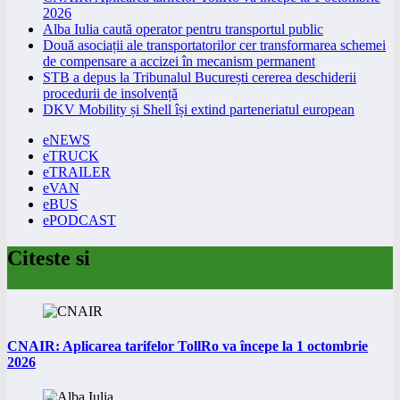
2026
Alba Iulia caută operator pentru transportul public
Două asociații ale transportatorilor cer transformarea schemei
de compensare a accizei în mecanism permanent
STB a depus la Tribunalul București cererea deschiderii
procedurii de insolvență
DKV Mobility și Shell își extind parteneriatul european
eNEWS
eTRUCK
eTRAILER
eVAN
eBUS
ePODCAST
Citeste si
CNAIR: Aplicarea tarifelor TollRo va începe la 1 octombrie
2026