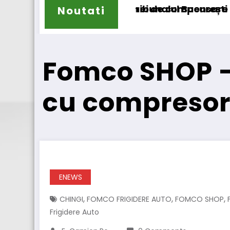
nsare a accizei în mecanism permanent
ești cererea deschiderii procedurii de insolvenț
DKV Mobility și Shell își extind pa
Noutati
Fomco SHOP – 
cu compresor
ENEWS
,
,
,
CHINGI
FOMCO FRIGIDERE AUTO
FOMCO SHOP
Frigidere Auto