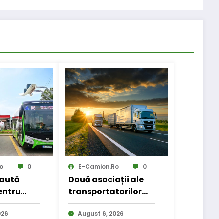
o
0
E-Camion.ro
0
caută
Două asociații ale
entru
transportatorilor
 public
cer transformarea
026
schemei de
August 6, 2026