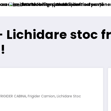
ă
rteneriatul european
Blue River: 26.123 km cu un camion 10
Lichidare stoc fr
!
,
,
FRIGIDER CABINA
Frigider Camion
Lichidare Stoc