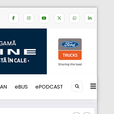
re stoc frigidere auto cu compresor!
VAN
eBUS
ePODCAST