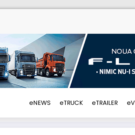
ome
eNEWS
2018
Fomco SHOP – Lichida
eNEWS
eTRUCK
eTRAILER
e