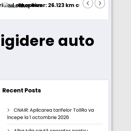
0% electric în transport internațional
Proiectul Revoy prinde contur
S
igidere auto
Recent Posts
CNAIR: Aplicarea tarifelor TollRo va
începe la 1 octombrie 2026
Alba Iulia caută operator pentru