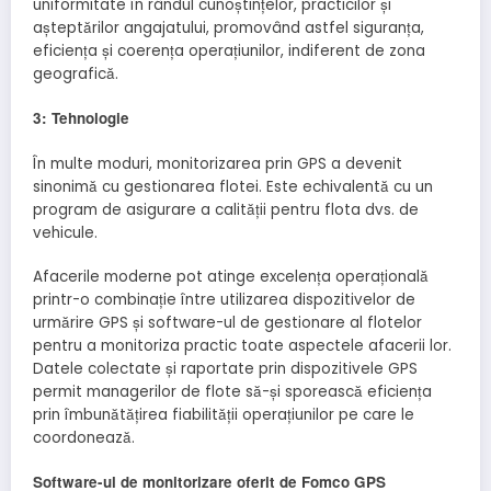
uniformitate în rândul cunoștințelor, practicilor și
așteptărilor angajatului, promovând astfel siguranța,
eficiența și coerența operațiunilor, indiferent de zona
geografică.
3: Tehnologie
În multe moduri, monitorizarea prin GPS a devenit
sinonimă cu gestionarea flotei. Este echivalentă cu un
program de asigurare a calității pentru flota dvs. de
vehicule.
Afacerile moderne pot atinge excelența operațională
printr-o combinație între utilizarea dispozitivelor de
urmărire GPS și software-ul de gestionare al flotelor
pentru a monitoriza practic toate aspectele afacerii lor.
Datele colectate și raportate prin dispozitivele GPS
permit managerilor de flote să-și sporească eficiența
prin îmbunătățirea fiabilității operațiunilor pe care le
coordonează.
Software-ul de monitorizare oferit de Fomco GPS