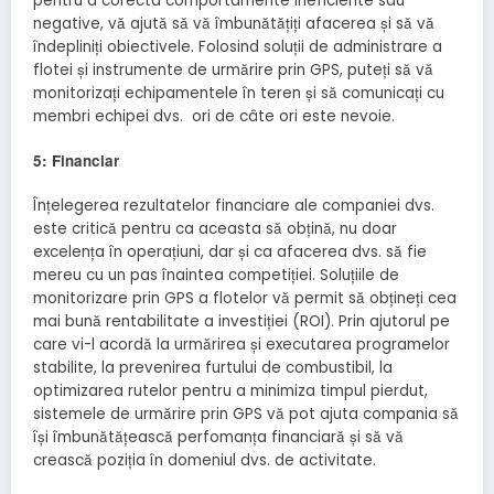
pentru a corecta comportamente ineficiente sau
negative, vă ajută să vă îmbunătățiți afacerea și să vă
îndepliniți obiectivele. Folosind soluții de administrare a
flotei și instrumente de urmărire prin GPS, puteți să vă
monitorizați echipamentele în teren și să comunicați cu
membri echipei dvs. ori de câte ori este nevoie.
5: Financiar
Înțelegerea rezultatelor financiare ale companiei dvs.
este critică pentru ca aceasta să obțină, nu doar
excelența în operațiuni, dar și ca afacerea dvs. să fie
mereu cu un pas înaintea competiției. Soluțiile de
monitorizare prin GPS a flotelor vă permit să obțineți cea
mai bună rentabilitate a investiției (ROI). Prin ajutorul pe
care vi-l acordă la urmărirea și executarea programelor
stabilite, la prevenirea furtului de combustibil, la
optimizarea rutelor pentru a minimiza timpul pierdut,
sistemele de urmărire prin GPS vă pot ajuta compania să
își îmbunătățească perfomanța financiară și să vă
crească poziția în domeniul dvs. de activitate.