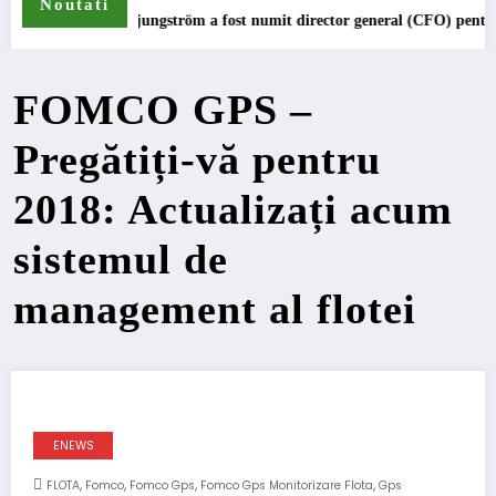
Noutati
ström a fost numit director general (CFO) pentru cellcentric
IVECO Strator 
FOMCO GPS –
Pregătiți-vă pentru
2018: Actualizați acum
sistemul de
management al flotei
ENEWS
,
,
,
,
FLOTA
Fomco
Fomco Gps
Fomco Gps Monitorizare Flota
Gps