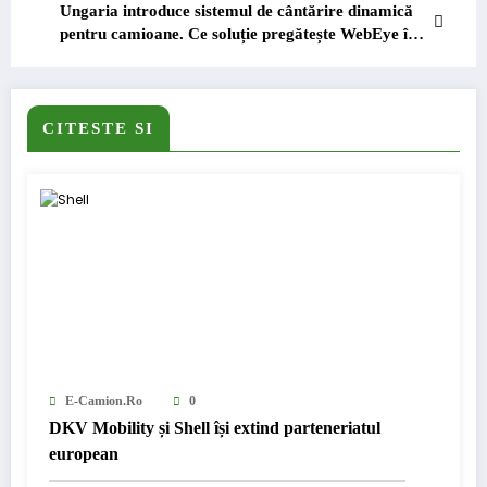
Ungaria introduce sistemul de cântărire dinamică
pentru camioane. Ce soluție pregătește WebEye în
sprijinul transportatorilor
CITESTE SI
E-Camion.ro
0
DKV Mobility și Shell își extind parteneriatul
european