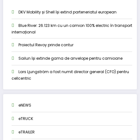
DKV Mobility și Shell își extind parteneriatul european
Blue River: 26.123 km cu un camion 100% electric în transport
internațional
Proiectul Revoy prinde contur
Sailun își extinde gama de anvelope pentru camioane
Lars Ljungström a fost numit director general (CFO) pentru
cellcentric
eNEWS
eTRUCK
eTRAILER