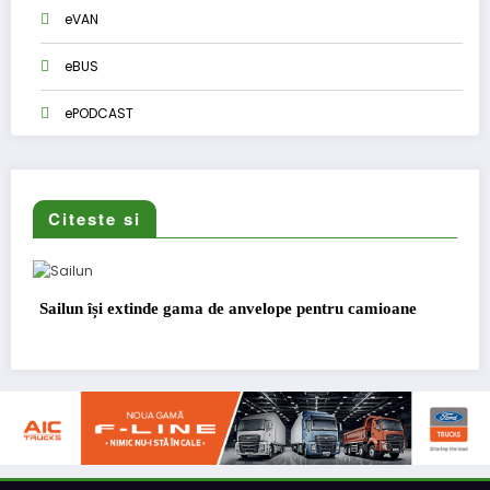
eVAN
eBUS
ePODCAST
Citeste si
 anvelope pentru camioane
Lars Ljungström a fost numit di
pentru cellcentric