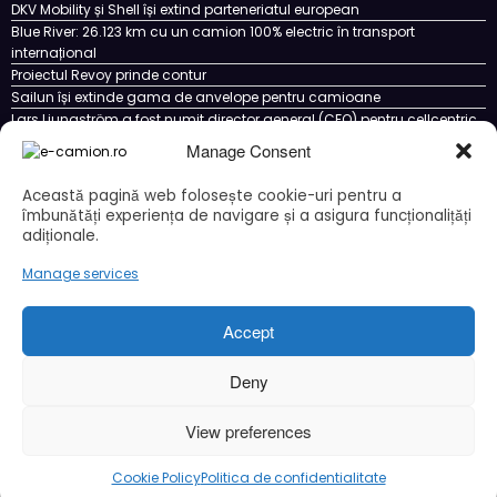
DKV Mobility și Shell își extind parteneriatul european
Blue River: 26.123 km cu un camion 100% electric în transport
internațional
Proiectul Revoy prinde contur
Sailun își extinde gama de anvelope pentru camioane
Lars Ljungström a fost numit director general (CFO) pentru cellcentric
Manage Consent
Această pagină web folosește cookie-uri pentru a
îmbunătăți experiența de navigare și a asigura funcționalițăți
Cookie Policy (EU)
Ce este un cookie si cum se poate dezactiva
adiționale.
Politica de confidentialitate
Despre noi
Manage services
Copyright © 2024 by E-CAMION.RO MEDIA Toate drepturile sunt rezervate |
Powered By
SpiceThemes
Accept
Deny
View preferences
Cookie Policy
Politica de confidentialitate