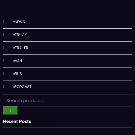
eNEWS
eTRUCK
eTRAILER
eVAN
eBUS
ePODCAST
Recent Posts