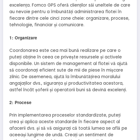
excelența. Fomco GPS oferă clienților săi uneltele de care
au nevoie pentru a îmbunătăți administrarea flotei în
fiecare dintre cele cinci zone cheie: organizare, procese,
tehnologie, financiar și comunicare.
1: Organizare
Coordonarea este cea mai bună realizare pe care o
puteți obține în ceea ce privește resursele și activele
disponibile. Un sistem de management al flotei vă ajută
să coordonați eficient sute de mii de piese în mișcare
zilnic. De asemenea, ajută la îmbunătățirea moralului
angajaților dvs., siguranța și productivitatea acestora,
astfel încât șoferii și operatorii buni să devină excelenți.
2: Procese
Prin implementarea proceselor standardizate, puteți
crea și aplica aceste standarde în fiecare aspect al
afacerii dvs. și să vă asigurați că toată lumea se află pe
aceeași lungime de undă. Creați un sentiment de