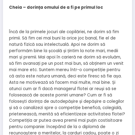
Cheia – dorința omului de a fi pe primul loc
Încă de la primele jocuri ale copilăriei, ne dorim să fim
primii. Să fim cei mai buni la orice joc banal, fie el de
natură fizică sau intelectuală. Apoi ne dorim să
performăm bine la școală și țintim la note mari, medii
mari și premii. Mai apoi în carieră ne dorim să evoluăm,
să fim avansați pe un post mai bun, să obținem un venit
mai mare etc. Suntem mereu într-o competiție pentru
că asta este natura umană, deci este firesc să fie așa.
Asta ne motivează să facem mai multe, mai bine. Și
atunci cum ar fi dacă managerul flotei ar reuși să se
folosească de aceste porniri umane? Cum ar fi să
folosești dorința de autodepășire și depășire a colegilor
și să o canalizezi spre o competiție benefică, colegială,
prietenească, menită să eficientizeze activitatea flotei?
Competiția ar putea avea premii mai puțin costisitoare
pentru companie: începând de la o diplomă de
recunoaștere a meritelor, la carduri cadou, poate o zi