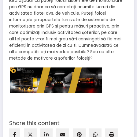
Iată așadar că puteți folosii sistemele de monitorizare
prin GPS nu doar ca să corectați anumite lucruri din
activitatea flotei dvs. de vehicule. Puteți folosi
informațiile și rapoartele furnizate de sistemele de
monitorizare prin GPS și pentru măsuri proactive, prin
care optimizați inclusiv activitatea șoferilor, pe care
altfel poate v-ar fi mai greu să-i convingeți să fie mai
eficienți în activitatea de zi cu zi. Dumneavoastră ce
alte competiții ați mai vedea posibile? Sau ce alte
metode de motivare a șoferilor folosiți?
Share this content: