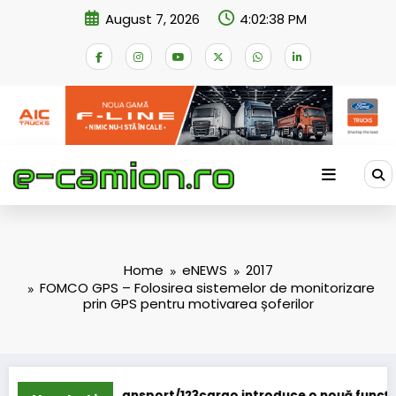
Skip
August 7, 2026
4:02:39 PM
to
content
Home
eNEWS
2017
FOMCO GPS – Folosirea sistemelor de monitorizare
prin GPS pentru motivarea șoferilor
ort/123cargo introduce o nouă funcționalitate
Daimler Truck 