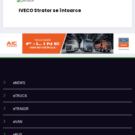
IVECO Strator se întoarce
eNEWS
eTRUCK
eTRAILER
eVAN
eBUS