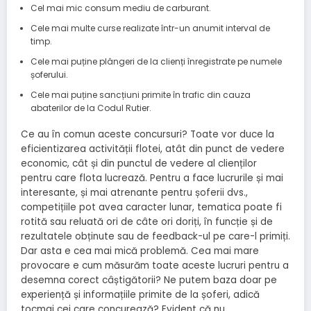
Cel mai mic consum mediu de carburant.
Cele mai multe curse realizate într-un anumit interval de
timp.
Cele mai puține plângeri de la clienți înregistrate pe numele
șoferului.
Cele mai puține sancțiuni primite în trafic din cauza
abaterilor de la Codul Rutier.
Ce au în comun aceste concursuri? Toate vor duce la
eficientizarea activității flotei, atât din punct de vedere
economic, cât și din punctul de vedere al clienților
pentru care flota lucrează. Pentru a face lucrurile și mai
interesante, și mai atrenante pentru șoferii dvs.,
competițiile pot avea caracter lunar, tematica poate fi
rotită sau reluată ori de câte ori doriți, în funcție și de
rezultatele obținute sau de feedback-ul pe care-l primiți.
Dar asta e cea mai mică problemă. Cea mai mare
provocare e cum măsurăm toate aceste lucruri pentru a
desemna corect câștigătorii? Ne putem baza doar pe
experiență și informațiile primite de la șoferi, adică
tocmai cei care concurează? Evident că nu.