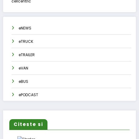
cellcentric
eNEWS
eTRUCK
eTRAILER
eVAN
eBUS
ePODCAST
Citeste si