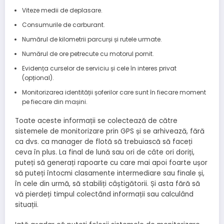
Viteze medii de deplasare.
Consumurile de carburant.
Numărul de kilometrii parcurși și rutele urmate.
Numărul de ore petrecute cu motorul pornit.
Evidența curselor de serviciu și cele în interes privat
(opțional).
Monitorizarea identității șoferilor care sunt în fiecare moment
pe fiecare din mașini.
Toate aceste informații se colectează de către
sistemele de monitorizare prin GPS și se arhivează, fără
ca dvs. ca manager de flotă să trebuiască să faceți
ceva în plus. La final de lună sau ori de câte ori doriți,
puteți să generați rapoarte cu care mai apoi foarte ușor
să puteți întocmi clasamente intermediare sau finale și,
în cele din urmă, să stabiliți câștigătorii. Și asta fără să
vă pierdeți timpul colectând informații sau calculând
situații.