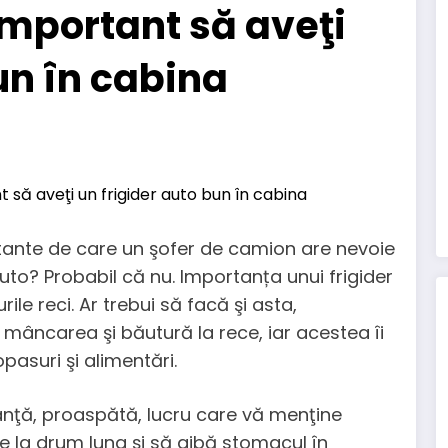
mportant să aveţi
un în cabina
rtante de care un şofer de camion are nevoie
 auto? Probabil că nu. Importanța unui frigider
ile reci. Ar trebui să facă şi asta,
ă mâncarea şi băutură la rece, iar acestea îi
opasuri şi alimentări.
ranţă, proaspătă, lucru care vă menţine
le la drum lung şi să aibă stomacul în