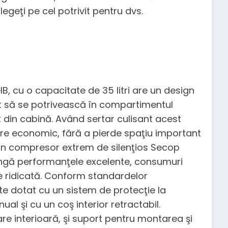
alegeţi pe cel potrivit pentru dvs.
lB, cu o capacitate de 35 litri are un design
ât să se potrivească în compartimentul
 din cabină. Având sertar culisant acest
re economic, fără a pierde spaţiu important
e un compresor extrem de silenţios Secop
ângă performanţele excelente, consumuri
ate ridicată. Conform standardelor
ste dotat cu un sistem de protecţie la
al şi cu un coş interior retractabil.
are interioară, şi suport pentru montarea şi