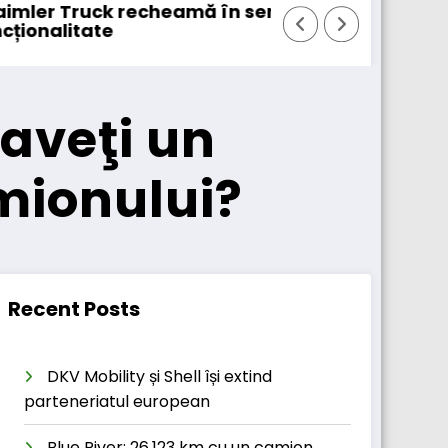
vice peste 131.000 de camioane
DKV Mobility achiziționează pachet
aveţi un
mionului?
Recent Posts
DKV Mobility și Shell își extind
parteneriatul european
Blue River: 26.123 km cu un camion