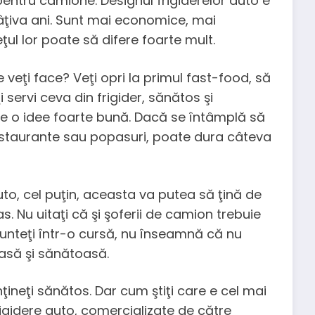
 pentru camione. Designul frigiderelor auto e
ţiva ani. Sunt mai economice, mai
eţul lor poate să difere foarte mult.
veţi face? Veţi opri la primul fast-food, să
servi ceva din frigider, sănătos şi
e o idee foarte bună. Dacă se întâmplă să
restaurante sau popasuri, poate dura câteva
uto, cel puţin, aceasta va putea să ţină de
 Nu uitaţi că şi şoferii de camion trebuie
nteţi într-o cursă, nu înseamnă că nu
asă şi sănătoasă.
ţineţi sănătos. Dar cum ştiţi care e cel mai
igidere auto, comercializate de către