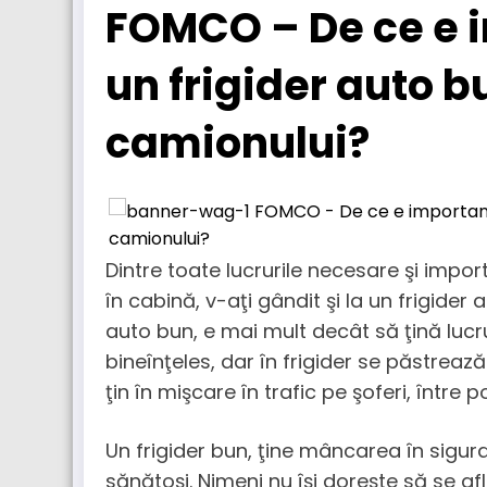
FOMCO – De ce e i
un frigider auto b
camionului?
Dintre toate lucrurile necesare şi impo
în cabină, v-aţi gândit şi la un frigider
auto bun, e mai mult decât să ţină lucrur
bineînţeles, dar în frigider se păstreaz
ţin în mişcare în trafic pe şoferi, între p
Un frigider bun, ţine mâncarea în sigu
sănătoşi. Nimeni nu îşi doreşte să se af