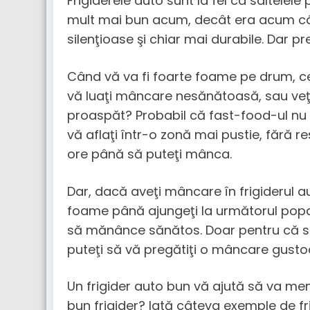
Frigiderele auto sunt la fel ca saltelele
mult mai bun acum, decât era acum câ
silenţioase şi chiar mai durabile. Dar pr
Când vă va fi foarte foame pe drum, ce 
vă luaţi mâncare nesănătoasă, sau veţi 
proaspăt? Probabil că fast-food-ul nu 
vă aflaţi într-o zonă mai pustie, fără 
ore până să puteţi mânca.
Dar, dacă aveţi mâncare în frigiderul a
foame până ajungeţi la următorul popas.
să mănânce sănătos. Doar pentru că su
puteţi să vă pregătiţi o mâncare gusto
Un frigider auto bun vă ajută să va men
bun frigider? Iată câteva exemple de fr