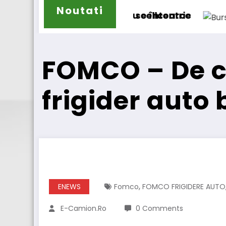
Noutati
cellcentric
se întoarce
BursaTransport/123cargo int
FOMCO – De ce
frigider auto
,
ENEWS
Fomco
FOMCO FRIGIDERE AUTO
E-Camion.ro
0 Comments