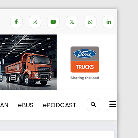
gider auto bun în cabina camionului?
VAN
eBUS
ePODCAST