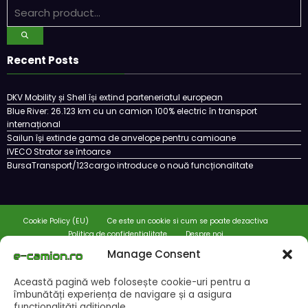
Recent Posts
DKV Mobility și Shell își extind parteneriatul european
Blue River: 26.123 km cu un camion 100% electric în transport
internațional
Sailun își extinde gama de anvelope pentru camioane
IVECO Strator se întoarce
BursaTransport/123cargo introduce o nouă funcționalitate
Cookie Policy (EU)
Ce este un cookie si cum se poate dezactiva
Politica de confidentialitate
Despre noi
Manage Consent
Copyright © 2024 by E-CAMION.RO MEDIA Toate drepturile sunt rezervate |
Powered By
SpiceThemes
Această pagină web folosește cookie-uri pentru a
îmbunătăți experiența de navigare și a asigura
funcționalițăți adiționale.