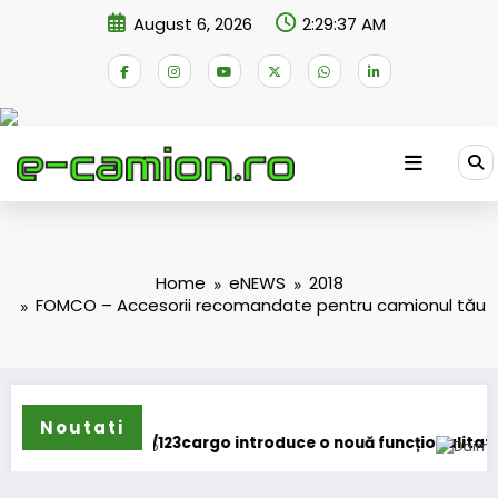
Skip
August 6, 2026
2:29:38 AM
to
content
Home
eNEWS
2018
FOMCO – Accesorii recomandate pentru camionul tău
Noutati
argo introduce o nouă funcționalitate
Daimler Truck recheamă 