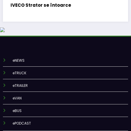
ce
BursaTransport/123cargo i
funcționalitate
eNEWS
eTRUCK
eTRAILER
eVAN
eBUS
ePODCAST