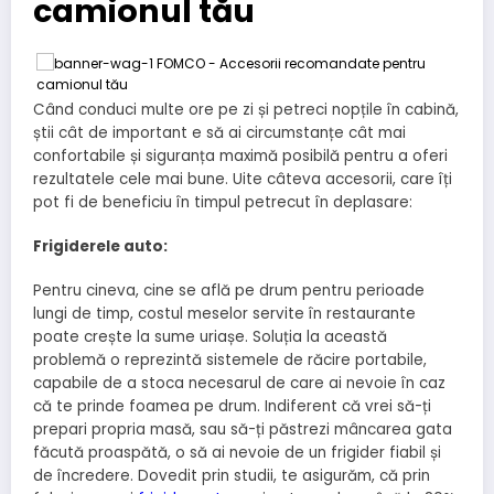
camionul tău
Când conduci multe ore pe zi și petreci nopțile în cabină,
știi cât de important e să ai circumstanțe cât mai
confortabile și siguranța maximă posibilă pentru a oferi
rezultatele cele mai bune. Uite câteva accesorii, care îți
pot fi de beneficiu în timpul petrecut în deplasare:
Frigiderele auto:
Pentru cineva, cine se află pe drum pentru perioade
lungi de timp, costul meselor servite în restaurante
poate crește la sume uriașe. Soluția la această
problemă o reprezintă sistemele de răcire portabile,
capabile de a stoca necesarul de care ai nevoie în caz
că te prinde foamea pe drum. Indiferent că vrei să-ți
prepari propria masă, sau să-ți păstrezi mâncarea gata
făcută proaspătă, o să ai nevoie de un frigider fiabil și
de încredere. Dovedit prin studii, te asigurăm, că prin