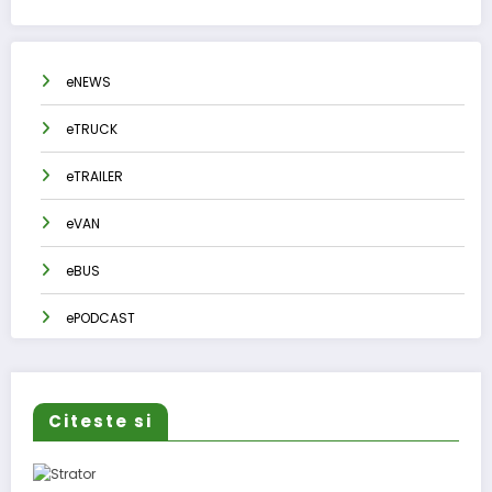
eNEWS
eTRUCK
eTRAILER
eVAN
eBUS
ePODCAST
Citeste si