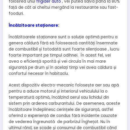
folosirea unui
frigider auto
, vei putea salva până la 80%
față de cât ai cheltui mergând la restaurante sau fast-
fooduri.
Încălzitoare staționare
:
Încălzitoarele staționare sunt o soluție optimă pentru a
genera căldură fără să folosească cantități însemnate
de combustibil și totodată sunt foarte silențioase , lucru
foarte important pe timpul odihnei. În acest fel, vei
avea o eficiență sporită și vei circula în mai mare
siguranță pe drum și în acelați timp vei avea căldura și
confortul necesar în habitaclu.
Acest dispozitiv electro-mecanic folosește aer sau apă
pentru a aduce motorul și interiorul vehiculului la o
temperatură optimă, încălzind aerul sau lichidul din
sistem prin arderea carburantului. De asemenea, aceste
încălzitoare îndeplinesc cerințele de siguranță, astfel
oferind o experiență de condus fără incidente cauzate
de vederea îngreunată de parbrizul înghețat. Nu în
ultimul rând, se scade și consumul de combustibil când