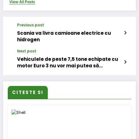
View All Posts
Previous post
Scania va livra camioane electrice cu
hidrogen
Next post
Vehiculele de peste 7,5 tone echipate cu
motor Euro 3 nu vor mai putea să
tranziteze tunelurile Mont Blanc și Frejus
CITESTE SI