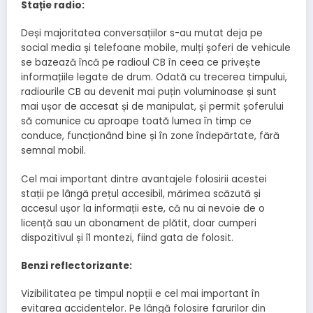
Stație radio:
Deși majoritatea conversațiilor s-au mutat deja pe
social media și telefoane mobile, mulți șoferi de vehicule
se bazează încă pe radioul CB în ceea ce privește
informațiile legate de drum. Odată cu trecerea timpului,
radiourile CB au devenit mai puțin voluminoase și sunt
mai ușor de accesat și de manipulat, și permit șoferului
să comunice cu aproape toată lumea în timp ce
conduce, funcționând bine și în zone îndepărtate, fără
semnal mobil.
Cel mai important dintre avantajele folosirii acestei
stații pe lângă prețul accesibil, mărimea scăzută și
accesul ușor la informații este, că nu ai nevoie de o
licență sau un abonament de plătit, doar cumperi
dispozitivul și îl montezi, fiind gata de folosit.
Benzi reflectorizante:
Vizibilitatea pe timpul nopții e cel mai important în
evitarea accidentelor. Pe lângă folosire farurilor din