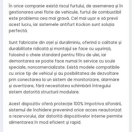
În orice companie există riscul furtului, de asemenea și în
gestionarea unei flote de vehicule, furtul de combustibil
este problema cea mai gravă. Cel mai ușor e să previi
acest lucru, iar sistemele antifurt Kockon sunt soluția
perfectă.
Sunt fabricate din oțel și duraliminiu, oferind o calitate și
durabilitate ridicată și montajul se face cu ușurință,
folosind o cheie standard pentru filtru de ulei, iar
demontarea se poate face numai în service cu scule
speciale, noncomercializate. Există modele compatibile
cu orice tip de vehicul și au posibilitatea de dezvoltare
prin conectarea la un sistem de monitorizare, alarmare
și avertizare, fără necesitatea schimbării întregului
sistem datorită structurii modulare.
Acest dispozitiv oferă protecție 100% împotriva sifonării,
sistemul de închidere prevenind orice acces neautorizat
a rezervorului, dar datorită dispozitivelor interne permite
alimentarea în mod eficient și rapid.