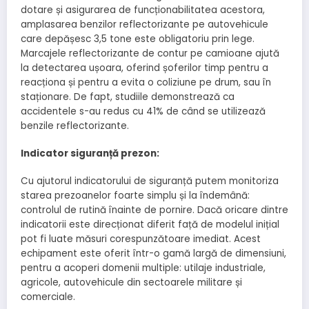
dotare și asigurarea de funcționabilitatea acestora,
amplasarea benzilor reflectorizante pe autovehicule
care depășesc 3,5 tone este obligatoriu prin lege.
Marcajele reflectorizante de contur pe camioane ajută
la detectarea ușoara, oferind șoferilor timp pentru a
reacționa și pentru a evita o coliziune pe drum, sau în
staționare. De fapt, studiile demonstrează ca
accidentele s-au redus cu 41% de când se utilizează
benzile reflectorizante.
Indicator siguranță prezon:
Cu ajutorul indicatorului de siguranță putem monitoriza
starea prezoanelor foarte simplu și la îndemână:
controlul de rutină înainte de pornire. Dacă oricare dintre
indicatorii este direcționat diferit față de modelul inițial
pot fi luate măsuri corespunzătoare imediat. Acest
echipament este oferit într-o gamă largă de dimensiuni,
pentru a acoperi domenii multiple: utilaje industriale,
agricole, autovehicule din sectoarele militare și
comerciale.