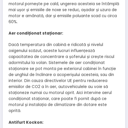
motorul pornește pe cald, ungerea acesteia se întâmplă
mai ușor și emisiile de noxe se reduc, așadar și uzura de
motor e amânată, dar și emisiile poluante scad cu circa
60%.
Aer condiționat staționar:
Dacă temperatura din cabină e ridicată și nivelul
oxigenului scăzut, aceste lucruri influențează
capacitatea de concentrare a șoferului și crește riscul
adormitului la volan. Sistemele de aer condiționat
staționare se pot monta pe exteriorul cabinei în funcție
de unghiul de înclinare a acoperișului acesteia, sau din
interior. Din cauza directivelor UE pentru reducerea
emisiilor de CO2 a în aer, autovehiculele au voie să
staționeze numai cu motorul oprit. Aici intervine aerul
condiționat staționar, care poate fi pornit după ce
motorul și instalația de climatizare din dotare este
oprită.
Antifurt Kockon: