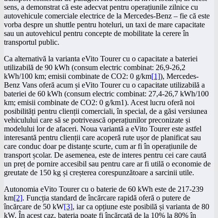
sens, a demonstrat că este adecvat pentru operațiunile zilnice cu
autovehicule comerciale electrice de la Mercedes-Benz – fie că este
vorba despre un shuttle pentru hoteluri, un taxi de mare capacitate
sau un autovehicul pentru concepte de mobilitate la cerere în
transportul public.
Ca alternativă la varianta eVito Tourer cu o capacitate a bateriei
utilizabilă de 90 kWh (consum electric combinat: 26,9-26,2
kWh/100 km; emisii combinate de CO2: 0 g/km
[1]
), Mercedes-
Benz Vans oferă acum și eVito Tourer cu o capacitate utilizabilă a
bateriei de 60 kWh (consum electric combinat: 27,4-26,7 kWh/100
km; emisii combinate de CO2: 0 g/km1). Acest lucru oferă noi
posibilități pentru clienții comerciali, în special, de a găsi versiunea
vehiculului care să se potrivească operațiunilor preconizate și
modelului lor de afaceri. Noua variantă a eVito Tourer este astfel
interesantă pentru clienții care acoperă rute ușor de planificat sau
care conduc doar pe distanțe scurte, cum ar fi în operațiunile de
transport școlar. De asemenea, este de interes pentru cei care caută
un preț de pornire accesibil sau pentru care ar fi utilă o economie de
greutate de 150 kg și creșterea corespunzătoare a sarcinii utile.
Autonomia eVito Tourer cu o baterie de 60 kWh este de 217-239
km
[2]
. Funcția standard de încărcare rapidă oferă o putere de
încărcare de 50 kW
[3]
, iar ca opțiune este posibilă și varianta de 80
kW. În acest caz, bateria poate fi încărcată de la 10% la 80% în