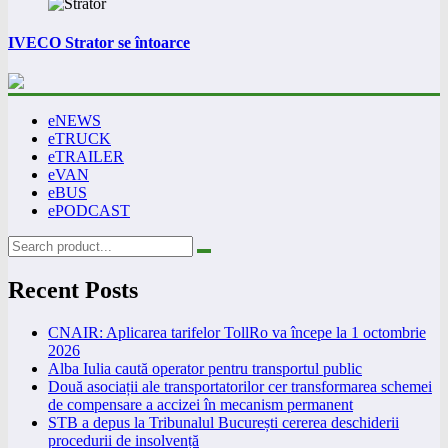
IVECO Strator se întoarce
eNEWS
eTRUCK
eTRAILER
eVAN
eBUS
ePODCAST
Recent Posts
CNAIR: Aplicarea tarifelor TollRo va începe la 1 octombrie
2026
Alba Iulia caută operator pentru transportul public
Două asociații ale transportatorilor cer transformarea schemei
de compensare a accizei în mecanism permanent
STB a depus la Tribunalul București cererea deschiderii
procedurii de insolvență