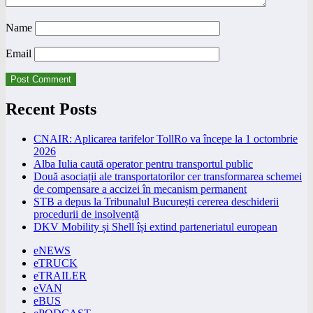
Name
Email
Recent Posts
CNAIR: Aplicarea tarifelor TollRo va începe la 1 octombrie
2026
Alba Iulia caută operator pentru transportul public
Două asociații ale transportatorilor cer transformarea schemei
de compensare a accizei în mecanism permanent
STB a depus la Tribunalul București cererea deschiderii
procedurii de insolvență
DKV Mobility și Shell își extind parteneriatul european
eNEWS
eTRUCK
eTRAILER
eVAN
eBUS