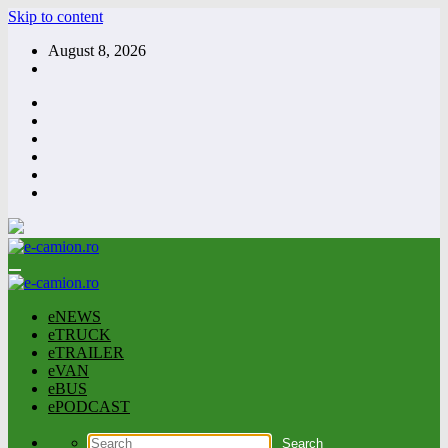
Skip to content
August 8, 2026
eNEWS
eTRUCK
eTRAILER
eVAN
eBUS
ePODCAST