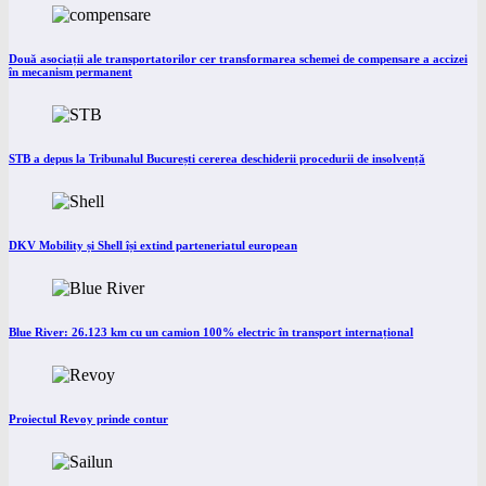
Două asociații ale transportatorilor cer transformarea schemei de compensare a accizei
în mecanism permanent
STB a depus la Tribunalul București cererea deschiderii procedurii de insolvență
DKV Mobility și Shell își extind parteneriatul european
Blue River: 26.123 km cu un camion 100% electric în transport internațional
Proiectul Revoy prinde contur