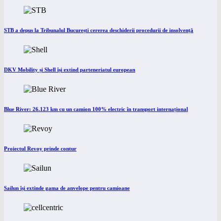
STB a depus la Tribunalul București cererea deschiderii procedurii de insolvență
DKV Mobility și Shell își extind parteneriatul european
Blue River: 26.123 km cu un camion 100% electric în transport internațional
Proiectul Revoy prinde contur
Sailun își extinde gama de anvelope pentru camioane