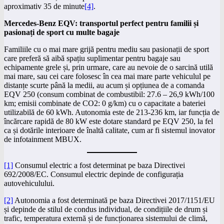
aproximativ 35 de minute
[4]
.
Mercedes-Benz EQV: transportul perfect pentru familii și
pasionați de sport cu multe bagaje
Familiile cu o mai mare grijă pentru mediu sau pasionații de sport
care preferă să aibă spațiu suplimentar pentru bagaje sau
echipamente grele și, prin urmare, care au nevoie de o sarcină utilă
mai mare, sau cei care folosesc în cea mai mare parte vehiculul pe
distanțe scurte până la medii, au acum și opțiunea de a comanda
EQV 250 (consum combinat de combustibil: 27.6 – 26,9 kWh/100
km; emisii combinate de CO2: 0 g/km) cu o capacitate a bateriei
utilizabilă de 60 kWh. Autonomia este de 213-236 km, iar funcția de
încărcare rapidă de 80 kW este dotare standard pe EQV 250, la fel
ca și dotările interioare de înaltă calitate, cum ar fi sistemul inovator
de infotainment MBUX.
[1]
Consumul electric a fost determinat pe baza Directivei
692/2008/EC. Consumul electric depinde de configurația
autovehiculului.
[2]
Autonomia a fost determinată pe baza Directivei 2017/1151/EU
și depinde de stilul de condus individual, de condițiile de drum și
trafic, temperatura externă și de funcționarea sistemului de climă,