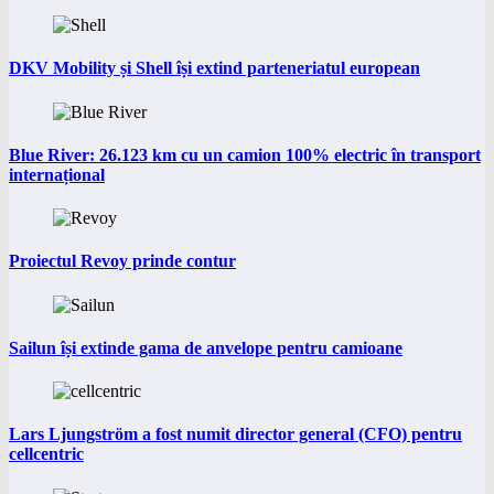
DKV Mobility și Shell își extind parteneriatul european
Blue River: 26.123 km cu un camion 100% electric în transport
internațional
Proiectul Revoy prinde contur
Sailun își extinde gama de anvelope pentru camioane
Lars Ljungström a fost numit director general (CFO) pentru
cellcentric