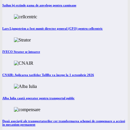
Sailun își extinde gama de anvelope pentru camioane
Lars Ljungström a fost numit director general (CFO) pentru cellcentric
IVECO Strator se întoarce
CNAIR: Aplicarea tarifelor TollRo va începe la 1 octombrie 2026
Alba Iulia caută operator pentru transportul public
Două asociații ale transportatorilor cer transformarea schemei de compensare a accizei
în mecanism permanent