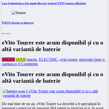
Lars Ljungström a fost numit director general (CFO) pentru cellcentric
IVECO Strator se întoarce
eVito Tourer este acum disponibil și cu o
altă variantă de baterie
eNEWS
eVAN
baterie
,
ELECTRIC
,
evito tourer
,
mercedes benz
e-
camion.ro
0 Comments
eVito Tourer este acum disponibil și cu o
altă variantă de baterie
De mai bine de un an, eVito Tourer s-a dovedit a fi specializat în
transport comercial de pasageri fără emisii la nivel local și, în acest