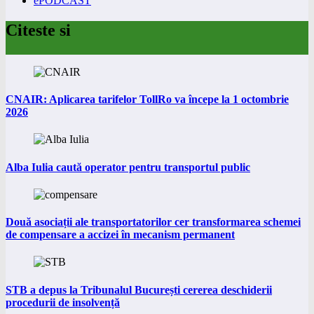
ePODCAST
Citeste si
CNAIR: Aplicarea tarifelor TollRo va începe la 1 octombrie
2026
Alba Iulia caută operator pentru transportul public
Două asociații ale transportatorilor cer transformarea schemei
de compensare a accizei în mecanism permanent
STB a depus la Tribunalul București cererea deschiderii
procedurii de insolvență