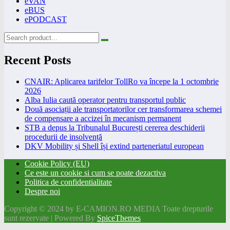
eVAN
eBUS
ePODCAST
Recent Posts
CNAIR: Aplicarea tarifelor TollRo va începe la 1 octombrie
2026
Alba Iulia caută operator pentru transportul public
Două asociații ale transportatorilor cer transformarea schemei
de compensare a accizei în mecanism permanent
STB a depus la Tribunalul București cererea deschiderii
procedurii de insolvență
DKV Mobility și Shell își extind parteneriatul european
Cookie Policy (EU)
Ce este un cookie si cum se poate dezactiva
Politica de confidentialitate
Despre noi
Copyright © 2024 by E-CAMION.RO MEDIA Toate drepturile
sunt rezervate | Powered By
SpiceThemes