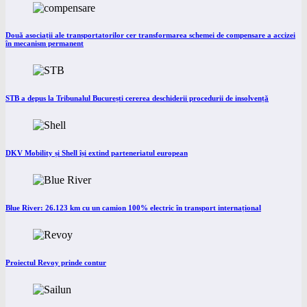
Două asociații ale transportatorilor cer transformarea schemei de compensare a accizei
în mecanism permanent
STB a depus la Tribunalul București cererea deschiderii procedurii de insolvență
DKV Mobility și Shell își extind parteneriatul european
Blue River: 26.123 km cu un camion 100% electric în transport internațional
Proiectul Revoy prinde contur