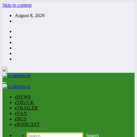
Skip to content
August 8, 2026
eNEWS
eTRUCK
eTRAILER
eVAN
eBUS
ePODCAST