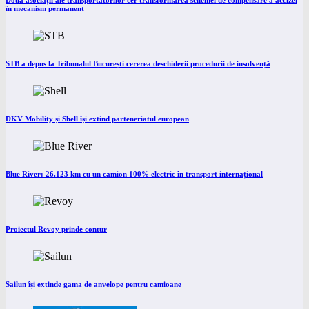
Două asociații ale transportatorilor cer transformarea schemei de compensare a accizei
în mecanism permanent
STB a depus la Tribunalul București cererea deschiderii procedurii de insolvență
DKV Mobility și Shell își extind parteneriatul european
Blue River: 26.123 km cu un camion 100% electric în transport internațional
Proiectul Revoy prinde contur
Sailun își extinde gama de anvelope pentru camioane