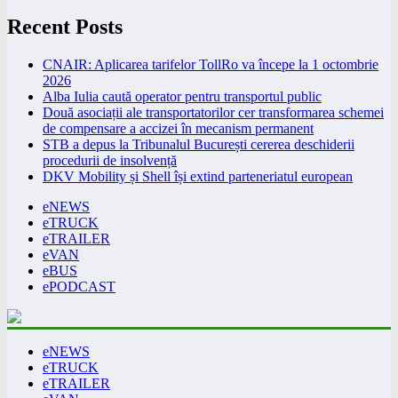
Recent Posts
CNAIR: Aplicarea tarifelor TollRo va începe la 1 octombrie
2026
Alba Iulia caută operator pentru transportul public
Două asociații ale transportatorilor cer transformarea schemei
de compensare a accizei în mecanism permanent
STB a depus la Tribunalul București cererea deschiderii
procedurii de insolvență
DKV Mobility și Shell își extind parteneriatul european
eNEWS
eTRUCK
eTRAILER
eVAN
eBUS
ePODCAST
eNEWS
eTRUCK
eTRAILER