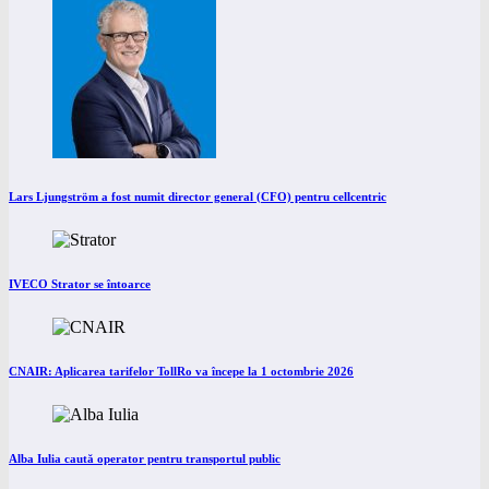
Lars Ljungström a fost numit director general (CFO) pentru cellcentric
IVECO Strator se întoarce
CNAIR: Aplicarea tarifelor TollRo va începe la 1 octombrie 2026
Alba Iulia caută operator pentru transportul public